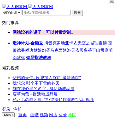
搜索
热门推荐
网站没有的谱子，可以付费定制。
造神计划-全额返
抖音
克罗地亚
卡农
天空之城
理查德·克
莱德曼
桥边姑娘
幻昼
马克西姆
洛天依
贝多芬
下山
孟庭苇
邓紫棋
钢琴指法教程
精彩视频
悲伤的天使- 欢迎加入EOP“魔法学院”
我想念 那个不下雪的冬天
刻在我心底的名字 - 群活动成品展
腐草为萤 - 群活动成品展
私たちの罪と罰- “拒绝摆烂挑战赛”活动视频
登录
|
注册
首页
曲谱
视频
网店
登录
学院
Menu