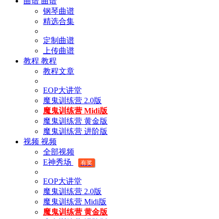
曲谱
曲谱
钢琴曲谱
精选合集
定制曲谱
上传曲谱
教程
教程
教程文章
EOP大讲堂
魔鬼训练营 2.0版
魔鬼训练营 Midi版
魔鬼训练营 黄金版
魔鬼训练营 进阶版
视频
视频
全部视频
E神秀场
有奖
EOP大讲堂
魔鬼训练营 2.0版
魔鬼训练营 Midi版
魔鬼训练营 黄金版