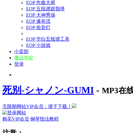
EOP 作曲大师
EOP 五线谱跟我弹
EOP 大神秀场
EOP 瀑布流
EOP 拾音灯
EOP 空白五线谱工具
EOP 小游戏
小卖部
魔法学院
登录
死别-シャノン-GUMI
-
MP3在
无限期网站VIP会员：谱子下载！
购买VIP会员
钢琴指法教程
注意：