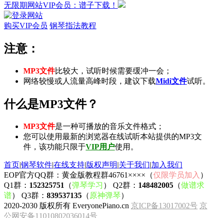
无限期网站VIP会员：谱子下载！
购买VIP会员
钢琴指法教程
注意：
MP3文件
比较大，试听时候需要缓冲一会；
网络较慢或人流量高峰时段，建议下载
Midi文件
试听。
什么是MP3文件？
MP3文件
是一种可播放的音乐文件格式；
您可以使用最新的浏览器在线试听本站提供的MP3文
件，该功能只限于
VIP用户
使用。
首页
|
钢琴软件
|
在线支持
|
版权声明
|
关于我们
|
加入我们
EOP官方QQ群：黄金版教程群46761××××（
仅限学员加入
）
Q1群：
152325751
（
弹琴学习
） Q2群：
148482005
（
做谱求
谱
） Q3群：
839537135
（
原神弹琴
）
2020-2030 版权所有 EveryonePiano.cn
京ICP备13017002号
京
公网安备11010802036014号