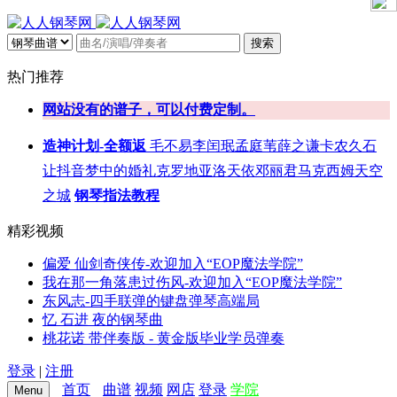
搜索
热门推荐
网站没有的谱子，可以付费定制。
造神计划-全额返
毛不易
李闰珉
孟庭苇
薛之谦
卡农
久石
让
抖音
梦中的婚礼
克罗地亚
洛天依
邓丽君
马克西姆
天空
之城
钢琴指法教程
精彩视频
偏爱 仙剑奇侠传-欢迎加入“EOP魔法学院”
我在那一角落患过伤风-欢迎加入“EOP魔法学院”
东风志-四手联弹的键盘弹琴高端局
忆 石进 夜的钢琴曲
桃花诺 带伴奏版 - 黄金版毕业学员弹奏
登录
|
注册
首页
曲谱
视频
网店
登录
学院
Menu