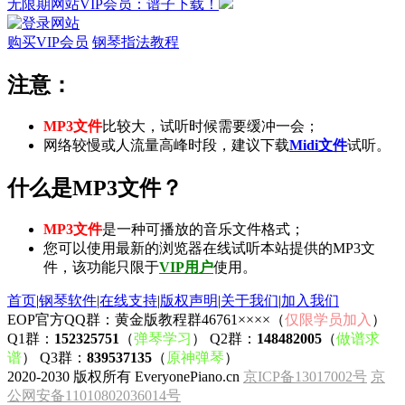
无限期网站VIP会员：谱子下载！
购买VIP会员
钢琴指法教程
注意：
MP3文件
比较大，试听时候需要缓冲一会；
网络较慢或人流量高峰时段，建议下载
Midi文件
试听。
什么是MP3文件？
MP3文件
是一种可播放的音乐文件格式；
您可以使用最新的浏览器在线试听本站提供的MP3文
件，该功能只限于
VIP用户
使用。
首页
|
钢琴软件
|
在线支持
|
版权声明
|
关于我们
|
加入我们
EOP官方QQ群：黄金版教程群46761××××（
仅限学员加入
）
Q1群：
152325751
（
弹琴学习
） Q2群：
148482005
（
做谱求
谱
） Q3群：
839537135
（
原神弹琴
）
2020-2030 版权所有 EveryonePiano.cn
京ICP备13017002号
京
公网安备11010802036014号