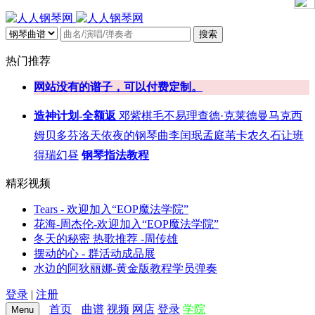
搜索
热门推荐
网站没有的谱子，可以付费定制。
造神计划-全额返
邓紫棋
毛不易
理查德·克莱德曼
马克西
姆
贝多芬
洛天依
夜的钢琴曲
李闰珉
孟庭苇
卡农
久石让
班
得瑞
幻昼
钢琴指法教程
精彩视频
Tears - 欢迎加入“EOP魔法学院”
花海-周杰伦-欢迎加入“EOP魔法学院”
冬天的秘密 热歌推荐 -周传雄
摆动的心 - 群活动成品展
水边的阿狄丽娜-黄金版教程学员弹奏
登录
|
注册
首页
曲谱
视频
网店
登录
学院
Menu