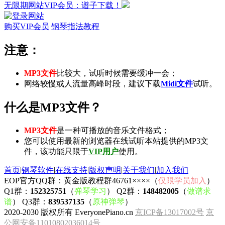
无限期网站VIP会员：谱子下载！
购买VIP会员
钢琴指法教程
注意：
MP3文件
比较大，试听时候需要缓冲一会；
网络较慢或人流量高峰时段，建议下载
Midi文件
试听。
什么是MP3文件？
MP3文件
是一种可播放的音乐文件格式；
您可以使用最新的浏览器在线试听本站提供的MP3文
件，该功能只限于
VIP用户
使用。
首页
|
钢琴软件
|
在线支持
|
版权声明
|
关于我们
|
加入我们
EOP官方QQ群：黄金版教程群46761××××（
仅限学员加入
）
Q1群：
152325751
（
弹琴学习
） Q2群：
148482005
（
做谱求
谱
） Q3群：
839537135
（
原神弹琴
）
2020-2030 版权所有 EveryonePiano.cn
京ICP备13017002号
京
公网安备11010802036014号