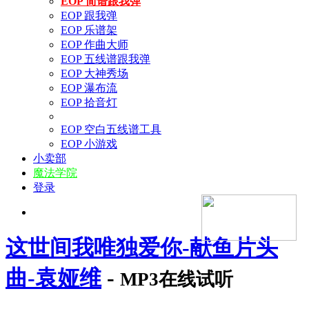
EOP 简谱跟我弹
EOP 跟我弹
EOP 乐谱架
EOP 作曲大师
EOP 五线谱跟我弹
EOP 大神秀场
EOP 瀑布流
EOP 拾音灯
EOP 空白五线谱工具
EOP 小游戏
小卖部
魔法学院
登录
这世间我唯独爱你-献鱼片头
曲-袁娅维
-
MP3在线试听