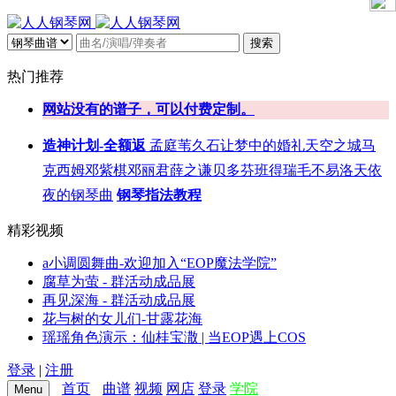
搜索
热门推荐
网站没有的谱子，可以付费定制。
造神计划-全额返
孟庭苇
久石让
梦中的婚礼
天空之城
马
克西姆
邓紫棋
邓丽君
薛之谦
贝多芬
班得瑞
毛不易
洛天依
夜的钢琴曲
钢琴指法教程
精彩视频
a小调圆舞曲-欢迎加入“EOP魔法学院”
腐草为萤 - 群活动成品展
再见深海 - 群活动成品展
花与树的女儿们-甘露花海
瑶瑶角色演示：仙桂宝潵 | 当EOP遇上COS
登录
|
注册
首页
曲谱
视频
网店
登录
学院
Menu