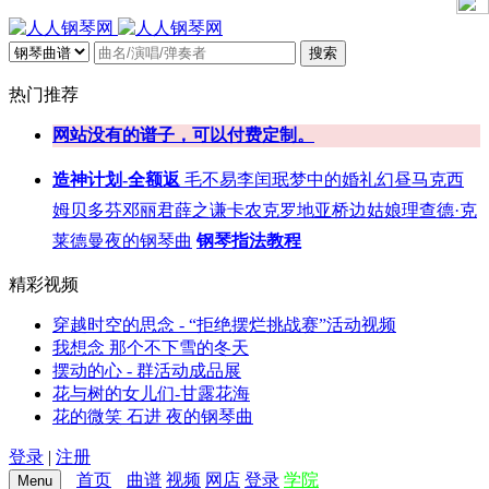
搜索
热门推荐
网站没有的谱子，可以付费定制。
造神计划-全额返
毛不易
李闰珉
梦中的婚礼
幻昼
马克西
姆
贝多芬
邓丽君
薛之谦
卡农
克罗地亚
桥边姑娘
理查德·克
莱德曼
夜的钢琴曲
钢琴指法教程
精彩视频
穿越时空的思念 - “拒绝摆烂挑战赛”活动视频
我想念 那个不下雪的冬天
摆动的心 - 群活动成品展
花与树的女儿们-甘露花海
花的微笑 石进 夜的钢琴曲
登录
|
注册
首页
曲谱
视频
网店
登录
学院
Menu