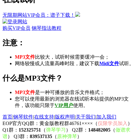
无限期网站VIP会员：谱子下载！
购买VIP会员
钢琴指法教程
注意：
MP3文件
比较大，试听时候需要缓冲一会；
网络较慢或人流量高峰时段，建议下载
Midi文件
试听。
什么是MP3文件？
MP3文件
是一种可播放的音乐文件格式；
您可以使用最新的浏览器在线试听本站提供的MP3文
件，该功能只限于
VIP用户
使用。
首页
|
钢琴软件
|
在线支持
|
版权声明
|
关于我们
|
加入我们
EOP官方QQ群：黄金版教程群46761××××（
仅限学员加入
）
Q1群：
152325751
（
弹琴学习
） Q2群：
148482005
（
做谱求
谱
） Q3群：
839537135
（
原神弹琴
）