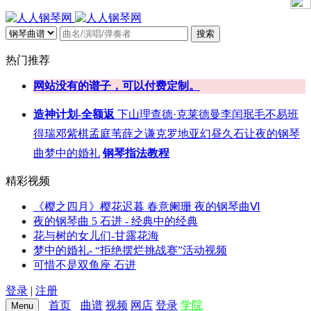
搜索
热门推荐
网站没有的谱子，可以付费定制。
造神计划-全额返
下山
理查德·克莱德曼
李闰珉
毛不易
班
得瑞
邓紫棋
孟庭苇
薛之谦
克罗地亚
幻昼
久石让
夜的钢琴
曲
梦中的婚礼
钢琴指法教程
精彩视频
《樱之四月》樱花迟暮 春意阑珊 夜的钢琴曲Ⅵ
夜的钢琴曲 5 石进 - 经典中的经典
花与树的女儿们-甘露花海
梦中的婚礼- “拒绝摆烂挑战赛”活动视频
可惜不是双鱼座 石进
登录
|
注册
首页
曲谱
视频
网店
登录
学院
Menu