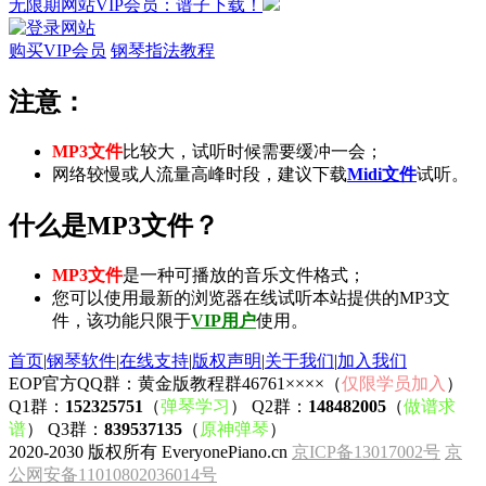
无限期网站VIP会员：谱子下载！
购买VIP会员
钢琴指法教程
注意：
MP3文件
比较大，试听时候需要缓冲一会；
网络较慢或人流量高峰时段，建议下载
Midi文件
试听。
什么是MP3文件？
MP3文件
是一种可播放的音乐文件格式；
您可以使用最新的浏览器在线试听本站提供的MP3文
件，该功能只限于
VIP用户
使用。
首页
|
钢琴软件
|
在线支持
|
版权声明
|
关于我们
|
加入我们
EOP官方QQ群：黄金版教程群46761××××（
仅限学员加入
）
Q1群：
152325751
（
弹琴学习
） Q2群：
148482005
（
做谱求
谱
） Q3群：
839537135
（
原神弹琴
）
2020-2030 版权所有 EveryonePiano.cn
京ICP备13017002号
京
公网安备11010802036014号