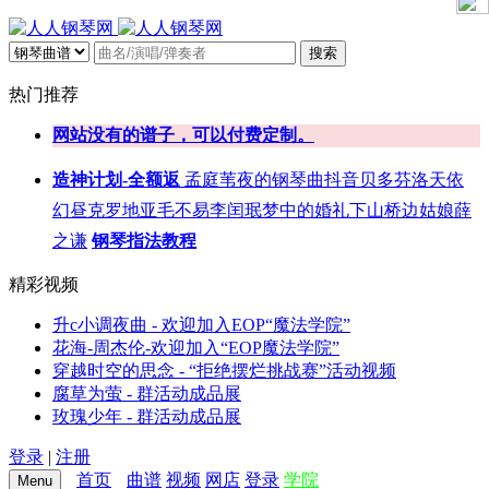
搜索
热门推荐
网站没有的谱子，可以付费定制。
造神计划-全额返
孟庭苇
夜的钢琴曲
抖音
贝多芬
洛天依
幻昼
克罗地亚
毛不易
李闰珉
梦中的婚礼
下山
桥边姑娘
薛
之谦
钢琴指法教程
精彩视频
升c小调夜曲 - 欢迎加入EOP“魔法学院”
花海-周杰伦-欢迎加入“EOP魔法学院”
穿越时空的思念 - “拒绝摆烂挑战赛”活动视频
腐草为萤 - 群活动成品展
玫瑰少年 - 群活动成品展
登录
|
注册
首页
曲谱
视频
网店
登录
学院
Menu