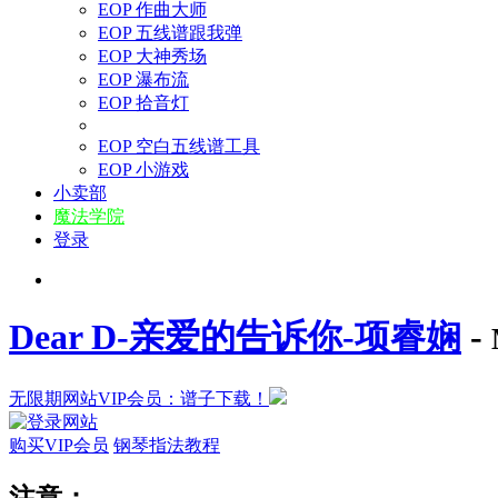
EOP 作曲大师
EOP 五线谱跟我弹
EOP 大神秀场
EOP 瀑布流
EOP 拾音灯
EOP 空白五线谱工具
EOP 小游戏
小卖部
魔法学院
登录
Dear D-亲爱的告诉你-项睿娴
-
无限期网站VIP会员：谱子下载！
购买VIP会员
钢琴指法教程
注意：