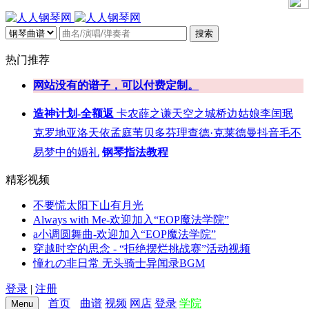
搜索
热门推荐
网站没有的谱子，可以付费定制。
造神计划-全额返
卡农
薛之谦
天空之城
桥边姑娘
李闰珉
克罗地亚
洛天依
孟庭苇
贝多芬
理查德·克莱德曼
抖音
毛不
易
梦中的婚礼
钢琴指法教程
精彩视频
不要慌太阳下山有月光
Always with Me-欢迎加入“EOP魔法学院”
a小调圆舞曲-欢迎加入“EOP魔法学院”
穿越时空的思念 - “拒绝摆烂挑战赛”活动视频
憧れの非日常 无头骑士异闻录BGM
登录
|
注册
首页
曲谱
视频
网店
登录
学院
Menu