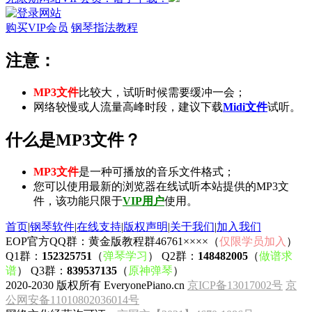
购买VIP会员
钢琴指法教程
注意：
MP3文件
比较大，试听时候需要缓冲一会；
网络较慢或人流量高峰时段，建议下载
Midi文件
试听。
什么是MP3文件？
MP3文件
是一种可播放的音乐文件格式；
您可以使用最新的浏览器在线试听本站提供的MP3文
件，该功能只限于
VIP用户
使用。
首页
|
钢琴软件
|
在线支持
|
版权声明
|
关于我们
|
加入我们
EOP官方QQ群：黄金版教程群46761××××（
仅限学员加入
）
Q1群：
152325751
（
弹琴学习
） Q2群：
148482005
（
做谱求
谱
） Q3群：
839537135
（
原神弹琴
）
2020-2030 版权所有 EveryonePiano.cn
京ICP备13017002号
京
公网安备11010802036014号