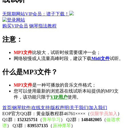
无限期网站VIP会员：谱子下载！
购买VIP会员
钢琴指法教程
注意：
MP3文件
比较大，试听时候需要缓冲一会；
网络较慢或人流量高峰时段，建议下载
Midi文件
试听。
什么是MP3文件？
MP3文件
是一种可播放的音乐文件格式；
您可以使用最新的浏览器在线试听本站提供的MP3文
件，该功能只限于
VIP用户
使用。
首页
|
钢琴软件
|
在线支持
|
版权声明
|
关于我们
|
加入我们
EOP官方QQ群：黄金版教程群46761××××（
仅限学员加入
）
Q1群：
152325751
（
弹琴学习
） Q2群：
148482005
（
做谱求
谱
） Q3群：
839537135
（
原神弹琴
）