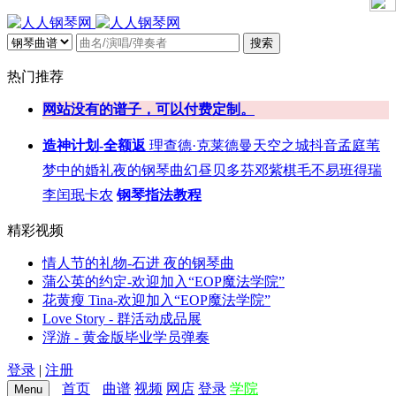
搜索
热门推荐
网站没有的谱子，可以付费定制。
造神计划-全额返
理查德·克莱德曼
天空之城
抖音
孟庭苇
梦中的婚礼
夜的钢琴曲
幻昼
贝多芬
邓紫棋
毛不易
班得瑞
李闰珉
卡农
钢琴指法教程
精彩视频
情人节的礼物-石进 夜的钢琴曲
蒲公英的约定-欢迎加入“EOP魔法学院”
花黄瘦 Tina-欢迎加入“EOP魔法学院”
Love Story - 群活动成品展
浮游 - 黄金版毕业学员弹奏
登录
|
注册
首页
曲谱
视频
网店
登录
学院
Menu