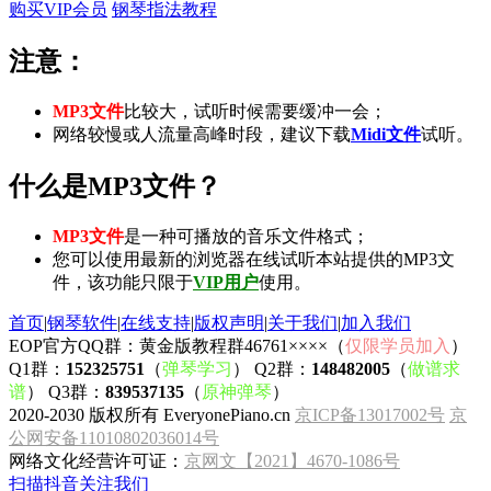
购买VIP会员
钢琴指法教程
注意：
MP3文件
比较大，试听时候需要缓冲一会；
网络较慢或人流量高峰时段，建议下载
Midi文件
试听。
什么是MP3文件？
MP3文件
是一种可播放的音乐文件格式；
您可以使用最新的浏览器在线试听本站提供的MP3文
件，该功能只限于
VIP用户
使用。
首页
|
钢琴软件
|
在线支持
|
版权声明
|
关于我们
|
加入我们
EOP官方QQ群：黄金版教程群46761××××（
仅限学员加入
）
Q1群：
152325751
（
弹琴学习
） Q2群：
148482005
（
做谱求
谱
） Q3群：
839537135
（
原神弹琴
）
2020-2030 版权所有 EveryonePiano.cn
京ICP备13017002号
京
公网安备11010802036014号
网络文化经营许可证：
京网文【2021】4670-1086号
扫描抖音关注我们