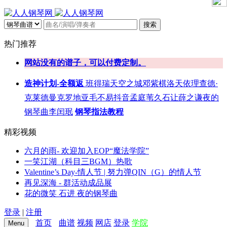
搜索
热门推荐
网站没有的谱子，可以付费定制。
造神计划-全额返
班得瑞
天空之城
邓紫棋
洛天依
理查德·
克莱德曼
克罗地亚
毛不易
抖音
孟庭苇
久石让
薛之谦
夜的
钢琴曲
李闰珉
钢琴指法教程
精彩视频
六月的雨- 欢迎加入EOP“魔法学院”
一笑江湖（科目三BGM）热歌
Valentine’s Day-情人节 | 努力弹QIN（G）的情人节
再见深海 - 群活动成品展
花的微笑 石进 夜的钢琴曲
登录
|
注册
首页
曲谱
视频
网店
登录
学院
Menu