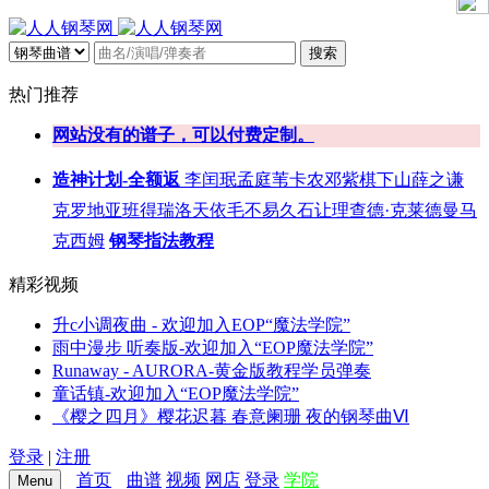
搜索
热门推荐
网站没有的谱子，可以付费定制。
造神计划-全额返
李闰珉
孟庭苇
卡农
邓紫棋
下山
薛之谦
克罗地亚
班得瑞
洛天依
毛不易
久石让
理查德·克莱德曼
马
克西姆
钢琴指法教程
精彩视频
升c小调夜曲 - 欢迎加入EOP“魔法学院”
雨中漫步 听奏版-欢迎加入“EOP魔法学院”
Runaway - AURORA-黄金版教程学员弹奏
童话镇-欢迎加入“EOP魔法学院”
《樱之四月》樱花迟暮 春意阑珊 夜的钢琴曲Ⅵ
登录
|
注册
首页
曲谱
视频
网店
登录
学院
Menu