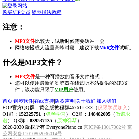
购买VIP会员
钢琴指法教程
注意：
MP3文件
比较大，试听时候需要缓冲一会；
网络较慢或人流量高峰时段，建议下载
Midi文件
试听。
什么是MP3文件？
MP3文件
是一种可播放的音乐文件格式；
您可以使用最新的浏览器在线试听本站提供的MP3文
件，该功能只限于
VIP用户
使用。
首页
|
钢琴软件
|
在线支持
|
版权声明
|
关于我们
|
加入我们
EOP官方QQ群：黄金版教程群46761××××（
仅限学员加入
）
Q1群：
152325751
（
弹琴学习
） Q2群：
148482005
（
做谱求
谱
） Q3群：
839537135
（
原神弹琴
）
2020-2030 版权所有 EveryonePiano.cn
京ICP备13017002号
京
公网安备11010802036014号