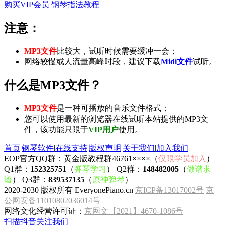
购买VIP会员
钢琴指法教程
注意：
MP3文件
比较大，试听时候需要缓冲一会；
网络较慢或人流量高峰时段，建议下载
Midi文件
试听。
什么是MP3文件？
MP3文件
是一种可播放的音乐文件格式；
您可以使用最新的浏览器在线试听本站提供的MP3文
件，该功能只限于
VIP用户
使用。
首页
|
钢琴软件
|
在线支持
|
版权声明
|
关于我们
|
加入我们
EOP官方QQ群：黄金版教程群46761××××（
仅限学员加入
）
Q1群：
152325751
（
弹琴学习
） Q2群：
148482005
（
做谱求
谱
） Q3群：
839537135
（
原神弹琴
）
2020-2030 版权所有 EveryonePiano.cn
京ICP备13017002号
京
公网安备11010802036014号
网络文化经营许可证：
京网文【2021】4670-1086号
扫描抖音关注我们