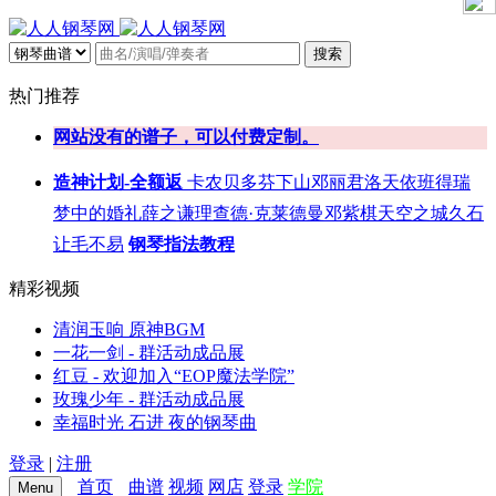
搜索
热门推荐
网站没有的谱子，可以付费定制。
造神计划-全额返
卡农
贝多芬
下山
邓丽君
洛天依
班得瑞
梦中的婚礼
薛之谦
理查德·克莱德曼
邓紫棋
天空之城
久石
让
毛不易
钢琴指法教程
精彩视频
清润玉响 原神BGM
一花一剑 - 群活动成品展
红豆 - 欢迎加入“EOP魔法学院”
玫瑰少年 - 群活动成品展
幸福时光 石进 夜的钢琴曲
登录
|
注册
首页
曲谱
视频
网店
登录
学院
Menu