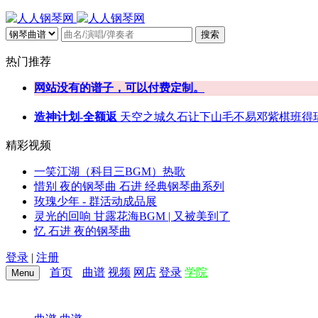
搜索
热门推荐
网站没有的谱子，可以付费定制。
造神计划-全额返
天空之城
久石让
下山
毛不易
邓紫棋
班得
精彩视频
一笑江湖（科目三BGM）热歌
惜别 夜的钢琴曲 石进 经典钢琴曲系列
玫瑰少年 - 群活动成品展
灵光的回响 甘露花海BGM | 又被美到了
忆 石进 夜的钢琴曲
登录
|
注册
首页
曲谱
视频
网店
登录
学院
Menu