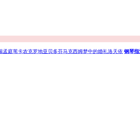
瑞
孟庭苇
卡农
克罗地亚
贝多芬
马克西姆
梦中的婚礼
洛天依
钢琴指