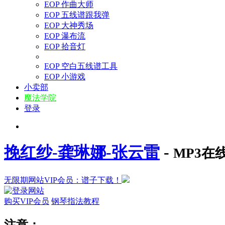
EOP 作曲大师
EOP 五线谱跟我弹
EOP 大神秀场
EOP 瀑布流
EOP 拾音灯
EOP 空白五线谱工具
EOP 小游戏
小卖部
魔法学院
登录
挽红纱-龚琳娜-张云雷
-
MP3在
无限期网站VIP会员：谱子下载！
购买VIP会员
钢琴指法教程
注意：