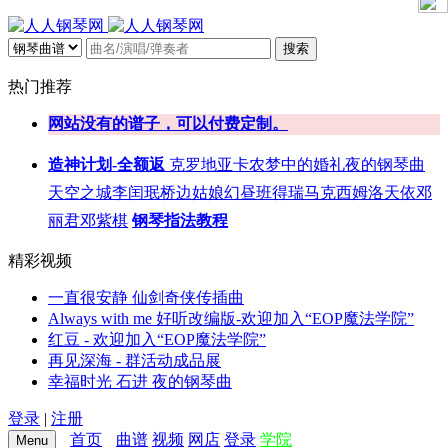
搜索
热门推荐
网站没有的谱子，可以付费定制。
造神计划-全额返
克罗地亚
卡农
梦中的婚礼
夜的钢琴曲
天空之城
李闰珉
桥边姑娘
幻昼
班得瑞
马克西姆
洛天依
邓
丽君
邓紫棋
钢琴指法教程
精彩视频
一直很安静 仙剑奇侠传插曲
Always with me 好听改编版-欢迎加入“EOP魔法学院”
红豆 - 欢迎加入“EOP魔法学院”
再见深海 - 群活动成品展
幸福时光 石进 夜的钢琴曲
登录
|
注册
首页
曲谱
视频
网店
登录
学院
Menu