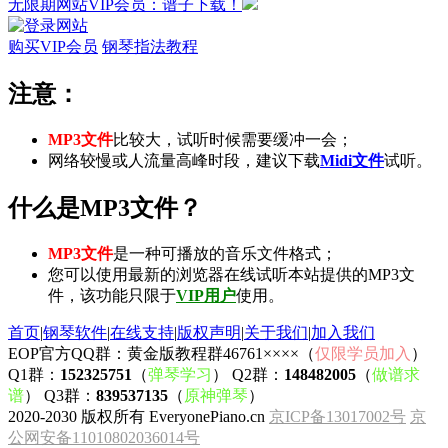
无限期网站VIP会员：谱子下载！
购买VIP会员
钢琴指法教程
注意：
MP3文件
比较大，试听时候需要缓冲一会；
网络较慢或人流量高峰时段，建议下载
Midi文件
试听。
什么是MP3文件？
MP3文件
是一种可播放的音乐文件格式；
您可以使用最新的浏览器在线试听本站提供的MP3文
件，该功能只限于
VIP用户
使用。
首页
|
钢琴软件
|
在线支持
|
版权声明
|
关于我们
|
加入我们
EOP官方QQ群：黄金版教程群46761××××（
仅限学员加入
）
Q1群：
152325751
（
弹琴学习
） Q2群：
148482005
（
做谱求
谱
） Q3群：
839537135
（
原神弹琴
）
2020-2030 版权所有 EveryonePiano.cn
京ICP备13017002号
京
公网安备11010802036014号