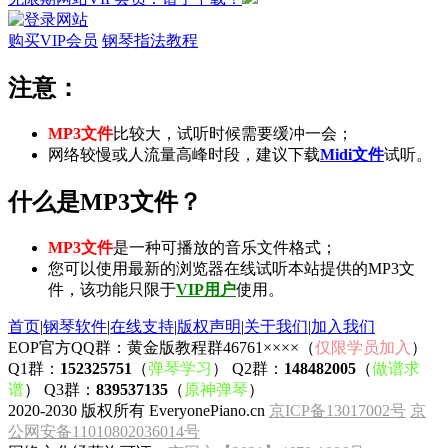
购买VIP会员
钢琴指法教程
注意：
MP3文件
比较大，试听时候需要缓冲一会；
网络较慢或人流量高峰时段，建议下载
Midi文件
试听。
什么是MP3文件？
MP3文件
是一种可播放的音乐文件格式；
您可以使用最新的浏览器在线试听本站提供的MP3文
件，该功能只限于
VIP用户
使用。
首页
|
钢琴软件
|
在线支持
|
版权声明
|
关于我们
|
加入我们
EOP官方QQ群：黄金版教程群46761××××（
仅限学员加入
）
Q1群：
152325751
（
弹琴学习
） Q2群：
148482005
（
做谱求
谱
） Q3群：
839537135
（
原神弹琴
）
2020-2030 版权所有 EveryonePiano.cn
京ICP备13017002号
京
公网安备11010802036014号