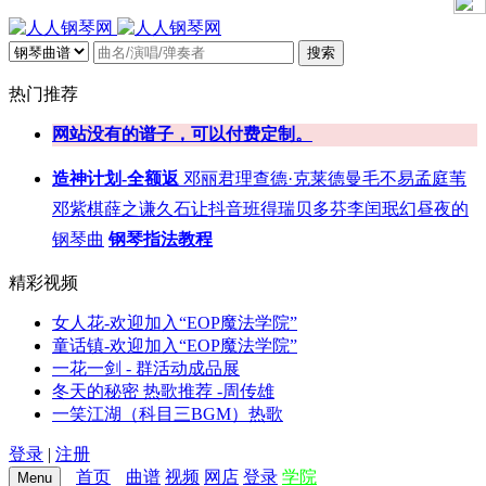
搜索
热门推荐
网站没有的谱子，可以付费定制。
造神计划-全额返
邓丽君
理查德·克莱德曼
毛不易
孟庭苇
邓紫棋
薛之谦
久石让
抖音
班得瑞
贝多芬
李闰珉
幻昼
夜的
钢琴曲
钢琴指法教程
精彩视频
女人花-欢迎加入“EOP魔法学院”
童话镇-欢迎加入“EOP魔法学院”
一花一剑 - 群活动成品展
冬天的秘密 热歌推荐 -周传雄
一笑江湖（科目三BGM）热歌
登录
|
注册
首页
曲谱
视频
网店
登录
学院
Menu