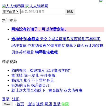
搜索
热门推荐
网站没有的谱子，可以付费定制。
造神计划-全额返
天空之城
孟庭苇
马克西姆
毛不易
李闰
珉
理查德·克莱德曼
夜的钢琴曲
幻昼
薛之谦
久石让
邓紫棋
贝多芬
邓丽君
钢琴指法教程
精彩视频
猫的舞步 - 欢迎加入“EOP魔法学院”
童话镇-陈一发儿-带伴奏版
我想念 那个不下雪的冬天
轻漪的节音 枫丹篇OST
就让这大雨全都落下 - 黄金版毕业大佬弹奏
登录
|
注册
首页
曲谱
视频
网店
登录
学院
Menu