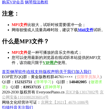
购买VIP会员
钢琴指法教程
注意：
MP3文件
比较大，试听时候需要缓冲一会；
网络较慢或人流量高峰时段，建议下载
Midi文件
试听。
什么是MP3文件？
MP3文件
是一种可播放的音乐文件格式；
您可以使用最新的浏览器在线试听本站提供的MP3文
件，该功能只限于
VIP用户
使用。
首页
|
钢琴软件
|
在线支持
|
版权声明
|
关于我们
|
加入我们
EOP官方QQ群：黄金版教程群46761××××（
仅限学员加入
）
Q1群：
152325751
（
弹琴学习
） Q2群：
148482005
（
做谱求
谱
） Q3群：
839537135
（
原神弹琴
）
2020-2030 版权所有 EveryonePiano.cn
京ICP备13017002号
京
公网安备11010802036014号
网络文化经营许可证：
京网文【2021】4670-1086号
扫描抖音关注我们