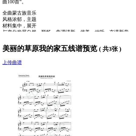
曲100首”。
全曲蒙古族音乐
风格浓郁，主题
材料集中，展开
与变化发展自然、顺畅，曲调清新、优美、动听，充满新意，
与歌词融为一体。
美丽的草原我的家五线谱预览
( 共3张 )
歌词下方是
美丽的草原我的家钢琴谱
，大家可以
免费下载学
习
。
上传曲谱
美丽的草原我的家歌词：
美丽的草原我的家，风吹绿草遍地花
彩蝶纷飞百鸟儿唱，一弯碧水映晚霞
骏马好似彩云朵，牛羊好似珍珠撒
啊啊哈嗬咿
牧羊姑娘放声唱，愉快的歌声满天涯
牧羊姑娘放声唱，愉快的歌声满天涯
美丽的草原我的家，水清草美我爱它
草原就象绿色的海，毡包就象白莲花
牧民描绘幸福景，春光万里美如画