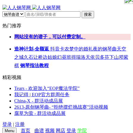
搜索
热门推荐
网站没有的谱子，可以付费定制。
造神计划-全额返
抖音
卡农
梦中的婚礼
夜的钢琴曲
天空
之城
久石让
桥边姑娘
幻昼
班得瑞
洛天依
贝多芬
下山
邓紫
棋
钢琴指法教程
精彩视频
Tears - 欢迎加入“EOP魔法学院”
我记得 | EOP官方群周任务
China-X - 群活动成品展
2613-原创钢琴曲- “拒绝摆烂挑战赛”活动视频
腐草为萤 - 群活动成品展
登录
|
注册
首页
曲谱
视频
网店
登录
学院
Menu