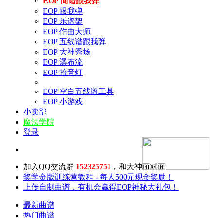
EOP 简谱跟我弹
EOP 跟我弹
EOP 乐谱架
EOP 作曲大师
EOP 五线谱跟我弹
EOP 大神秀场
EOP 瀑布流
EOP 拾音灯
EOP 空白五线谱工具
EOP 小游戏
小卖部
魔法学院
登录
加入QQ交流群
152325751
，和大神面对面
奖学金版训练营教程 - 每人500元现金奖励！
上传自制曲谱，有机会赢得EOP神秘大礼包！
最新曲谱
热门曲谱