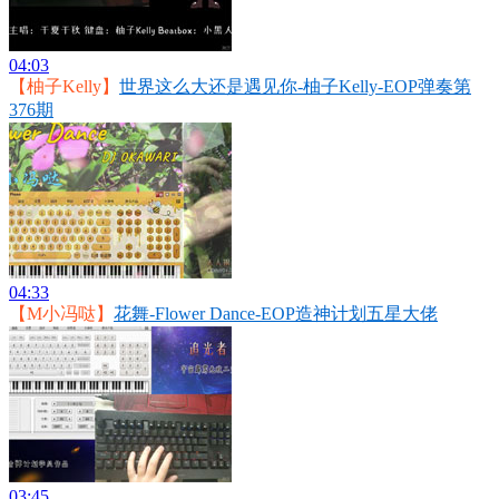
04:03
【柚子Kelly】
世界这么大还是遇见你-柚子Kelly-EOP弹奏第
376期
04:33
【M小冯哒】
花舞-Flower Dance-EOP造神计划五星大佬
03:45