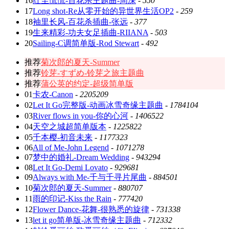
16
红尘慌慌-百花杀主题曲-周深
-
550
17
Long shot-Re从零开始的异世界生活OP2
-
259
18
袖里长风-百花杀插曲-张远
-
377
19
生来精彩-功夫女足插曲-RIIANA
-
503
20
Sailing-C调简单版-Rod Stewart
-
492
推荐
菊次郎的夏天-Summer
推荐
铃芽-すずめ-铃芽之旅主题曲
推荐
蒲公英的约定-超级简单版
01
卡农-Canon
-
2205209
02
Let It Go完整版-动画冰雪奇缘主题曲
-
1784104
03
River flows in you-你的心河
-
1406522
04
天空之城超简单版本
-
1225822
05
千本樱-初音未来
-
1177323
06
All of Me-John Legend
-
1071278
07
梦中的婚礼-Dream Wedding
-
943294
08
Let It Go-Demi Lovato
-
929681
09
Always with Me-千与千寻片尾曲
-
884501
10
菊次郎的夏天-Summer
-
880707
11
雨的印记-Kiss the Rain
-
777420
12
Flower Dance-花舞-很熟悉的旋律
-
731338
13
let it go简单版-冰雪奇缘主题曲
-
712332