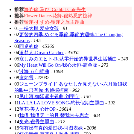
推荐
海屿你-马也_Crabbit-Cole先生
推荐
Flower Dance-花舞-很熟悉的旋律
推荐
铃芽-すずめ-铃芽之旅主题曲
01
一棵大树-爱朵女孩
-
91
02
更替的四季-めぐる季節-季節的迴轉-The Changing
Seasons
-
145
03
同桌的你
-
45366
04
追梦人-Dream Catcher
-
43055
05
哀しみのエヒト-Re从零开始的异世界生活插曲
-
149
06
My Heart Will Go On-我心永恒-简单版
-
273
07
过海-八仙插曲
-
1098
08
发如雪
-
42932
09
ジューンブライド あなたしか見えない-六月新娘我
的眼中只有你-名侦探柯南
-
962
10
见山河-御廷谣主题曲-刘宇宁
-
136
11
LA LA LA LOVE SONG-悠长假期主题曲
-
192
12
落花-美人心计OP
-
36614
13
我借-我借天上的月 替我带去思念
-
303
14
炙光-雀骨主题曲
-
212
15
你有没有真的爱过我-阿图表妹
-
2006