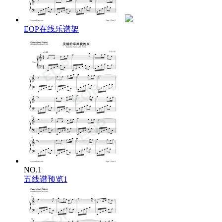
啊啊哈嗬咿
牧羊姑娘放声唱，愉快的歌声满天涯
牧羊姑娘放声唱，愉快的歌声满天涯
EOP在线乐谱架
NO.1
五线谱预览1