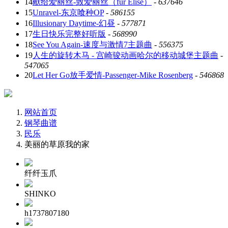
14
献给爱丽丝-致爱丽丝（für Elise）
-
637646
15
Unravel-东京喰种OP
-
586155
16
Illusionary Daytime-幻昼
-
577871
17
生日快乐完整好听版
-
568990
18
See You Again-速度与激情7主题曲
-
556375
19
人生的旋转木马 - 宫崎骏动画哈尔的移动城堡主题曲
-
547065
20
Let Her Go放手爱情-Passenger-Mike Rosenberg
-
546868
网站首页
钢琴曲谱
民乐
美丽的草原我的家
纤纤玉爪
SHINKO
h1737807180