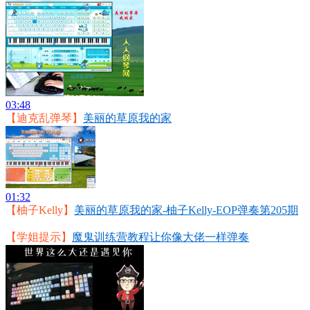
03:48
【迪克乱弹琴】
美丽的草原我的家
01:32
【柚子Kelly】
美丽的草原我的家-柚子Kelly-EOP弹奏第205期
【学姐提示】
魔鬼训练营教程让你像大佬一样弹奏