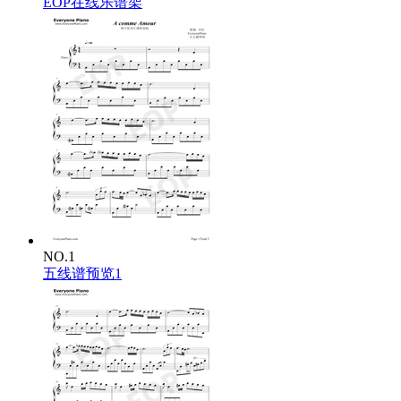
EOP在线乐谱架
NO.1
五线谱预览1