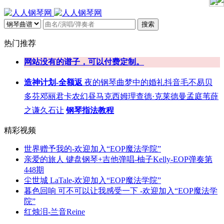
搜索
热门推荐
网站没有的谱子，可以付费定制。
造神计划-全额返
夜的钢琴曲
梦中的婚礼
抖音
毛不易
贝
多芬
邓丽君
卡农
幻昼
马克西姆
理查德·克莱德曼
孟庭苇
薛
之谦
久石让
钢琴指法教程
精彩视频
世界赠予我的-欢迎加入“EOP魔法学院”
亲爱的旅人 键盘钢琴+吉他弹唱-柚子Kelly-EOP弹奏第
448期
尘世城 LaTale-欢迎加入“EOP魔法学院”
暮色回响 可不可以让我感受一下 -欢迎加入“EOP魔法学
院”
红烛泪-兰音Reine