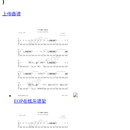
)
上传曲谱
EOP在线乐谱架