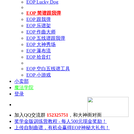
EOP Lucky Dog
EOP 简谱跟我弹
EOP 跟我弹
EOP 乐谱架
EOP 作曲大师
EOP 五线谱跟我弹
EOP 大神秀场
EOP 瀑布流
EOP 拾音灯
EOP 空白五线谱工具
EOP 小游戏
小卖部
魔法学院
登录
加入QQ交流群
152325751
，和大神面对面
奖学金版训练营教程 - 每人500元现金奖励！
上传自制曲谱，有机会赢得EOP神秘大礼包！