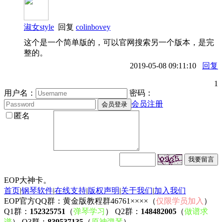
淑女style
回复
colinbovey
这个是一个简单版的，可以官网搜索另一个版本，是完
整的。
2019-05-08 09:11:10
回复
1
用户名：
密码：
会员注册
匿名
EOP大神卡。
首页
|
钢琴软件
|
在线支持
|
版权声明
|
关于我们
|
加入我们
EOP官方QQ群：黄金版教程群46761××××（
仅限学员加入
）
Q1群：
152325751
（
弹琴学习
） Q2群：
148482005
（
做谱求
谱
） Q3群：
839537135
（
原神弹琴
）