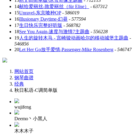
13
let it go简单版-冰雪奇缘主题曲
-
712113
14
献给爱丽丝-致爱丽丝（für Elise）
-
637312
15
Unravel-东京喰种OP
-
586019
16
Illusionary Daytime-幻昼
-
577594
17
生日快乐完整好听版
-
568782
18
See You Again-速度与激情7主题曲
-
556228
19
人生的旋转木马 - 宫崎骏动画哈尔的移动城堡主题曲
-
546856
20
Let Her Go放手爱情-Passenger-Mike Rosenberg
-
546747
网站首页
钢琴曲谱
经典
秋日私语-C调简单版
wujifeng
Deemo丶小黑人
木木木子