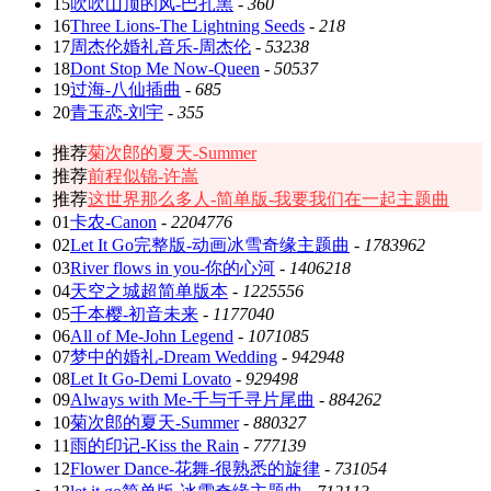
15
吹吹山顶的风-巴扎黑
-
360
16
Three Lions-The Lightning Seeds
-
218
17
周杰伦婚礼音乐-周杰伦
-
53238
18
Dont Stop Me Now-Queen
-
50537
19
过海-八仙插曲
-
685
20
青玉恋-刘宇
-
355
推荐
菊次郎的夏天-Summer
推荐
前程似锦-许嵩
推荐
这世界那么多人-简单版-我要我们在一起主题曲
01
卡农-Canon
-
2204776
02
Let It Go完整版-动画冰雪奇缘主题曲
-
1783962
03
River flows in you-你的心河
-
1406218
04
天空之城超简单版本
-
1225556
05
千本樱-初音未来
-
1177040
06
All of Me-John Legend
-
1071085
07
梦中的婚礼-Dream Wedding
-
942948
08
Let It Go-Demi Lovato
-
929498
09
Always with Me-千与千寻片尾曲
-
884262
10
菊次郎的夏天-Summer
-
880327
11
雨的印记-Kiss the Rain
-
777139
12
Flower Dance-花舞-很熟悉的旋律
-
731054