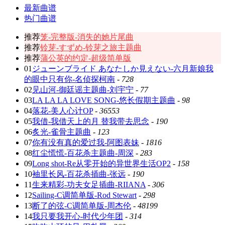
最新曲谱
热门曲谱
推荐
笼-完整版-消失的她片尾曲
推荐
铃芽-すずめ-铃芽之旅主题曲
推荐
蒲公英的约定-超级简单版
01
ジューンブライド あなたしか見えない-六月新娘我
的眼中只有你-名侦探柯南
-
728
02
见山河-御廷谣主题曲-刘宇宁
-
77
03
LA LA LA LOVE SONG-悠长假期主题曲
-
98
04
落花-美人心计OP
-
36553
05
我借-我借天上的月 替我带去思念
-
190
06
炙光-雀骨主题曲
-
123
07
你有没有真的爱过我-阿图表妹
-
1816
08
红尘慌慌-百花杀主题曲-周深
-
283
09
Long shot-Re从零开始的异世界生活OP2
-
158
10
袖里长风-百花杀插曲-张远
-
190
11
生来精彩-功夫女足插曲-RIIANA
-
306
12
Sailing-C调简单版-Rod Stewart
-
298
13
断了的弦-C调简单版-周杰伦
-
48199
14
我只要我开心-时代少年团
-
314