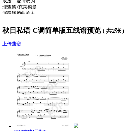
浪漫，爱情成为
理查德•克莱德曼
演奏钢琴曲的主
旋律，他也曾说过，让乐迷在他的音乐中聆听爱的浪漫，因为
从心里流露出来的乐符总能让人感动。追求美，追求浪漫，然
秋日私语-C调简单版五线谱预览
( 共2张 )
后留下关于爱的记忆和心灵深处的平静。当然，这首《秋日私
语》也不例外，此曲不但被大量的影视作品作为背景音乐，而
上传曲谱
且在感动无数青年乐迷的同时也给人留下来太多的遐想空间。
这里我们提供
秋日私语C调简单版钢琴谱
，大家可以
免费下载
学习
。
同时，网站还为大家提供了不同版本的《
秋日私语
》曲谱下载