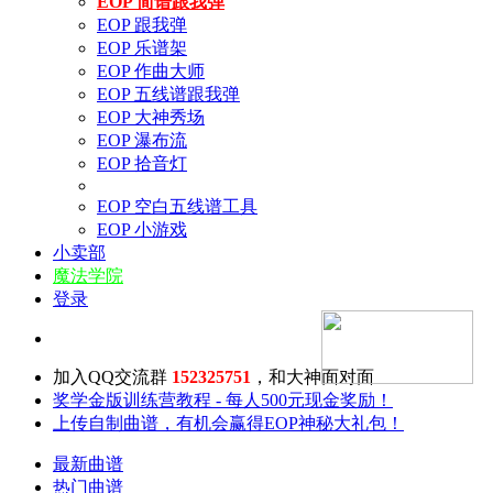
EOP 简谱跟我弹
EOP 跟我弹
EOP 乐谱架
EOP 作曲大师
EOP 五线谱跟我弹
EOP 大神秀场
EOP 瀑布流
EOP 拾音灯
EOP 空白五线谱工具
EOP 小游戏
小卖部
魔法学院
登录
加入QQ交流群
152325751
，和大神面对面
奖学金版训练营教程 - 每人500元现金奖励！
上传自制曲谱，有机会赢得EOP神秘大礼包！
最新曲谱
热门曲谱