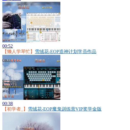
00:52
【懒人学琴忙】
雪绒花-EOP造神计划学员作品
00:38
【初学者_】
雪绒花-EOP魔鬼训练营VIP奖学金版