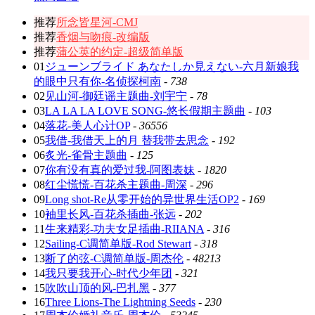
推荐
所念皆星河-CMJ
推荐
香烟与吻痕-改编版
推荐
蒲公英的约定-超级简单版
01
ジューンブライド あなたしか見えない-六月新娘我
的眼中只有你-名侦探柯南
-
738
02
见山河-御廷谣主题曲-刘宇宁
-
78
03
LA LA LA LOVE SONG-悠长假期主题曲
-
103
04
落花-美人心计OP
-
36556
05
我借-我借天上的月 替我带去思念
-
192
06
炙光-雀骨主题曲
-
125
07
你有没有真的爱过我-阿图表妹
-
1820
08
红尘慌慌-百花杀主题曲-周深
-
296
09
Long shot-Re从零开始的异世界生活OP2
-
169
10
袖里长风-百花杀插曲-张远
-
202
11
生来精彩-功夫女足插曲-RIIANA
-
316
12
Sailing-C调简单版-Rod Stewart
-
318
13
断了的弦-C调简单版-周杰伦
-
48213
14
我只要我开心-时代少年团
-
321
15
吹吹山顶的风-巴扎黑
-
377
16
Three Lions-The Lightning Seeds
-
230