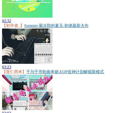
02:32
【初学者_】
Summer-菊次郎的夏天-初佬最新大作
03:23
【薏仁西米】
千与千寻歌曲串烧-EOP造神计划解锁新模式