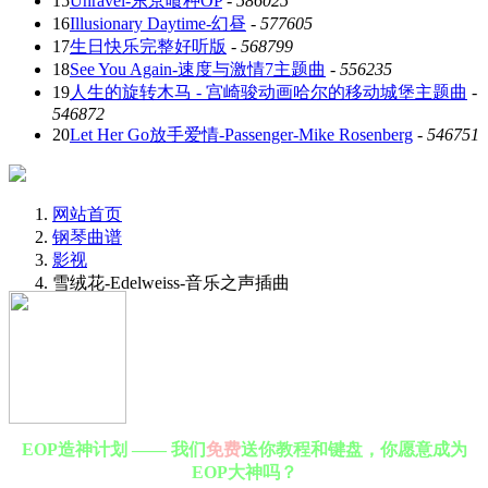
15
Unravel-东京喰种OP
-
586025
16
Illusionary Daytime-幻昼
-
577605
17
生日快乐完整好听版
-
568799
18
See You Again-速度与激情7主题曲
-
556235
19
人生的旋转木马 - 宫崎骏动画哈尔的移动城堡主题曲
-
546872
20
Let Her Go放手爱情-Passenger-Mike Rosenberg
-
546751
网站首页
钢琴曲谱
影视
雪绒花-Edelweiss-音乐之声插曲
EOP造神计划 —— 我们
免费
送你教程和键盘，你愿意成为
EOP大神吗？