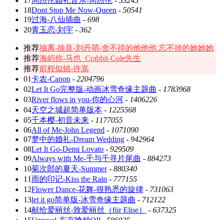
17
周杰伦婚礼音乐-周杰伦
-
53245
18
Dont Stop Me Now-Queen
-
50541
19
过海-八仙插曲
-
698
20
青玉恋-刘宇
-
362
推荐
抽离-徐良-刘丹萌-舍不得的他他他 忘不掉的她她她
推荐
海屿你-马也_Crabbit-Cole先生
推荐
前程似锦-许嵩
01
卡农-Canon
-
2204796
02
Let It Go完整版-动画冰雪奇缘主题曲
-
1783968
03
River flows in you-你的心河
-
1406226
04
天空之城超简单版本
-
1225568
05
千本樱-初音未来
-
1177055
06
All of Me-John Legend
-
1071090
07
梦中的婚礼-Dream Wedding
-
942964
08
Let It Go-Demi Lovato
-
929509
09
Always with Me-千与千寻片尾曲
-
884273
10
菊次郎的夏天-Summer
-
880340
11
雨的印记-Kiss the Rain
-
777155
12
Flower Dance-花舞-很熟悉的旋律
-
731063
13
let it go简单版-冰雪奇缘主题曲
-
712122
14
献给爱丽丝-致爱丽丝（für Elise）
-
637325