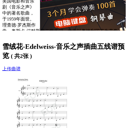
美国电影和音乐
剧《音乐之声》
中的著名歌曲，
于1959年面世。
理查德·罗杰斯作
曲，奥斯卡·汉默斯坦二世作词。此曲以奥地利国花为意象，
借轻柔旋律抒发含蓄深沉的家国眷恋与和平祈愿。
雪绒花-Edelweiss-音乐之声插曲五线谱预
在影片中的相关内容：上校一家参加为德国军官举行的音乐
会，他们决定当夜离开奥地利，前往瑞士。音乐会上，上校弹
览
( 共2张 )
起吉他，唱起了这首奥地利民歌，之后哽咽地唱不下去了，玛
利亚和孩子们走上去与他一起唱，他们的深情感动了在场的奥
上传曲谱
地利观众，在上校 的示意下奥地利观众都激动地与他们合唱
了起来。还有一次出现是上校弹着吉他为孩子们唱的，上校唱
了一段，大女儿也唱了一段。
《雪绒花》是一首很美，让人感动的歌。歌词下方提供了免费
雪绒花钢琴谱
，欢迎大家使用。
雪绒花-Edelweiss英文歌词：
Edelweiss, edelweiss,