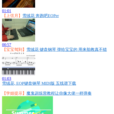
01:01
【上弦月】
雪绒花 奔跑吧EOPer
00:57
【宝宝驾到】
雪绒花 键盘钢琴 弹给宝宝的 用来胎教真不错
01:03
雪绒花, EOP键盘钢琴 MIDI版 五线谱下载
【学姐提示】
魔鬼训练营教程让你像大佬一样弹奏