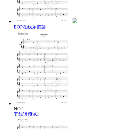
Every morning you greet to me.
Small and white,
Clean and bright,
You look happy to meet me.
Blossom of snow may you bloom and grow,
EOP在线乐谱架
Bloom and grow forever.
Edelweiss, edelweiss,
Bless my homeland forever.
雪绒花-Edelweiss中文歌词：
雪绒花，雪绒花，
每天清晨迎接我开放。
小而白，洁而亮，
向着我快乐的摇晃。
白雪般的花儿愿你芬芳 ，
永远开花生长。
雪绒花，雪绒花，
永远祝福我家乡。
NO.1
五线谱预览1