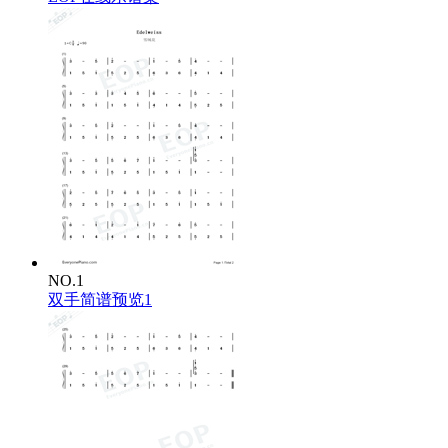
NO.1
双手简谱预览1