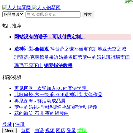
搜索
热门推荐
网站没有的谱子，可以付费定制。
造神计划-全额返
抖音
薛之谦
邓丽君
克罗地亚
天空之城
理查德·克莱德曼
桥边姑娘
孟庭苇
梦中的婚礼
班得瑞
李闰
珉
毛不易
下山
钢琴指法教程
精彩视频
再见四季 - 欢迎加入EOP“魔法学院”
儿歌串烧-六一快乐-EOP造神计划大佬作品
再见深海 - 群活动成品展
梦中的婚礼- “拒绝摆烂挑战赛”活动视频
花的微笑 石进 夜的钢琴曲
登录
|
注册
首页
曲谱
视频
网店
登录
学院
Menu