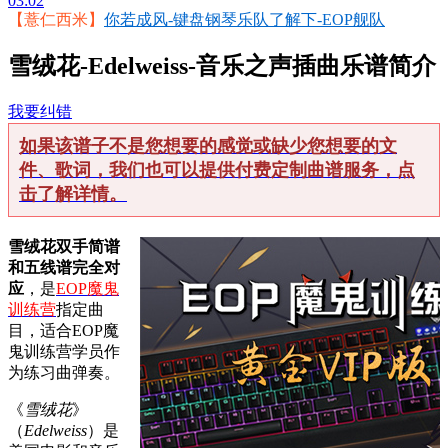
03:02
【薏仁西米】
你若成风-键盘钢琴乐队了解下-EOP舰队
雪绒花-Edelweiss-音乐之声插曲乐谱简介
我要纠错
如果该谱子不是您想要的感觉或缺少您想要的文
件、歌词，我们也可以提供付费定制曲谱服务，点
击了解详情。
雪绒花双手简谱
和五线谱完全对
应
，是
EOP魔鬼
训练营
指定曲
目，适合EOP魔
鬼训练营学员作
为练习曲弹奏。
《
雪绒花
》
（
Edelweiss
）是