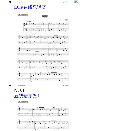
孤勇者歌词：
EOP在线乐谱架
都是勇敢的
你额头的伤口你的不同你犯的错
都不必隐藏
你破旧的玩偶你的面具你的自我
他们说要带着光驯服每一头怪兽
他们说要缝好你的伤没有人爱小丑
为何孤独不可光荣
人只有不完美值得歌颂
谁说污泥满身的不算英雄
爱你孤身走暗巷
爱你不跪的模样
爱你对峙过绝望
NO.1
不肯哭一场
五线谱预览1
爱你破烂的衣裳
却敢堵命运的枪
爱你和我那么像
缺口都一样
去吗 配吗 这褴褛的披风
战吗 战啊 以最卑微的梦