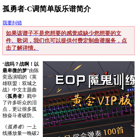
孤勇者-C调简单版乐谱简介
我要纠错
如果该谱子不是您想要的感觉或缺少您想要的文
件、歌词，我们也可以提供付费定制曲谱服务，点
击了解详情。
“
战吗？战啊！以
最卑微的梦
”由陈
奕迅演唱的《英
雄联盟：双城之
战》中文主题曲
《
孤勇者
》戳中
了许多听众的泪
点，更让很多孤
独奋斗者破防。
《
孤勇者
》一上
线播放量一晚破2