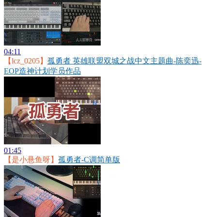
04:11
【lcz_0205】
孤勇者 英雄联盟双城之战中文主题曲-陈奕迅-
EOP造神计划学员作品
01:45
【是小悬鱼呀】
孤勇者-C调简单版