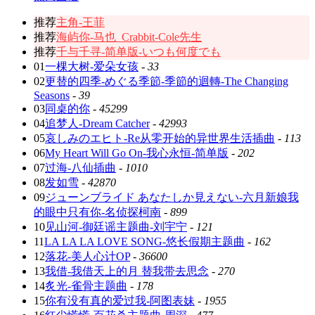
推荐
主角-王菲
推荐
海屿你-马也_Crabbit-Cole先生
推荐
千与千寻-简单版-いつも何度でも
01
一棵大树-爱朵女孩
-
33
02
更替的四季-めぐる季節-季節的迴轉-The Changing
Seasons
-
39
03
同桌的你
-
45299
04
追梦人-Dream Catcher
-
42993
05
哀しみのエヒト-Re从零开始的异世界生活插曲
-
113
06
My Heart Will Go On-我心永恒-简单版
-
202
07
过海-八仙插曲
-
1010
08
发如雪
-
42870
09
ジューンブライド あなたしか見えない-六月新娘我
的眼中只有你-名侦探柯南
-
899
10
见山河-御廷谣主题曲-刘宇宁
-
121
11
LA LA LA LOVE SONG-悠长假期主题曲
-
162
12
落花-美人心计OP
-
36600
13
我借-我借天上的月 替我带去思念
-
270
14
炙光-雀骨主题曲
-
178
15
你有没有真的爱过我-阿图表妹
-
1955