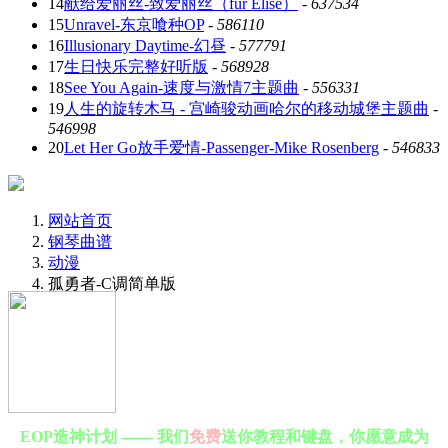
14
献给爱丽丝-致爱丽丝（für Elise）
-
637534
15
Unravel-东京喰种OP
-
586110
16
Illusionary Daytime-幻昼
-
577791
17
生日快乐完整好听版
-
568928
18
See You Again-速度与激情7主题曲
-
556331
19
人生的旋转木马 - 宫崎骏动画哈尔的移动城堡主题曲
-
546998
20
Let Her Go放手爱情-Passenger-Mike Rosenberg
-
546833
网站首页
钢琴曲谱
动漫
孤勇者-C调简单版
EOP造神计划 —— 我们
免费
送你教程和键盘，你愿意成为