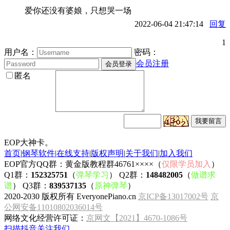
爱你还没有婆娘，只想哭一场
2022-06-04 21:47:14
回复
1
用户名：
密码：
会员注册
匿名
EOP大神卡。
首页
|
钢琴软件
|
在线支持
|
版权声明
|
关于我们
|
加入我们
EOP官方QQ群：黄金版教程群46761××××（
仅限学员加入
）
Q1群：
152325751
（
弹琴学习
） Q2群：
148482005
（
做谱求
谱
） Q3群：
839537135
（
原神弹琴
）
2020-2030 版权所有 EveryonePiano.cn
京ICP备13017002号
京
公网安备11010802036014号
网络文化经营许可证：
京网文【2021】4670-1086号
扫描抖音关注我们