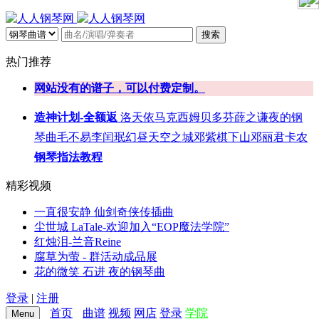
搜索
热门推荐
网站没有的谱子，可以付费定制。
造神计划-全额返
洛天依
马克西姆
贝多芬
薛之谦
夜的钢
琴曲
毛不易
李闰珉
幻昼
天空之城
邓紫棋
下山
邓丽君
卡农
钢琴指法教程
精彩视频
一直很安静 仙剑奇侠传插曲
尘世城 LaTale-欢迎加入“EOP魔法学院”
红烛泪-兰音Reine
腐草为萤 - 群活动成品展
花的微笑 石进 夜的钢琴曲
登录
|
注册
首页
曲谱
视频
网店
登录
学院
Menu