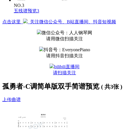
你的沉默震耳欲聋
NO.3
You Are The Hero
五线谱预览3
爱你孤身走暗巷
爱你不跪的模样
点击这里
关注微信公众号、B站直播间、抖音短视频
爱你对峙过绝望
不肯哭一场 (You Are The Hero)
微信公众号：人人钢琴网
爱你来自于蛮荒
请用微信扫描关注
一生不借谁的光
你将造你的城邦
抖音号：EveryonePiano
在废墟之上
请用抖音扫描关注
去吗 去啊 以最卑微的梦
bilibili直播间
战吗 战啊 以最孤高的梦
请扫描关注
致那黑夜中的呜咽与怒吼
谁说站在光里的才算英雄
孤勇者-C调简单版双手简谱预览
( 共3张 )
上传曲谱