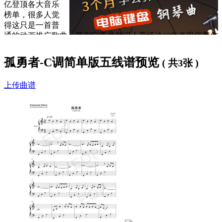
亿登顶各大音乐
榜单，很多人觉
得这只是一首普
通的动画推广歌曲，其实它更是做词人唐恬这10年来跟病魔作
斗争的心路历程。
孤勇者-C调简单版五线谱预览
( 共3张 )
2012年，29岁的唐恬，被确诊为鼻咽癌。在充满希望的年纪，
她开始了负重前行的治疗生活，33次放疗，两次化疗，体重骤
上传曲谱
减，嗓子溃烂，失去味觉和嗅觉。
而要给陈奕迅写歌，是唐恬抗癌时期的愿望。也正是这段坚强
的经历，让她写出了《孤勇者》的歌词，这首歌词直击心灵，
激励孤独者越挫越勇。你我皆是孤勇者，你我皆在生活的泥潭
中打滚，但纵使泥污遍身，也请相信在未来，还有与我们勇气
相匹配的光。
所以，《孤勇者》写的不仅是英雄联盟里的英雄，更多的是表
达每个人依然可以成为自己的英雄。
同时，网站还为大家提供了不同版本的《
孤勇者
》曲谱下载
歌词下方是
孤勇者钢琴谱
，大家可以
免费下载学习
。