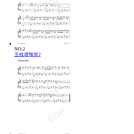
致那黑夜中的呜咽与怒吼
谁说站在光里的才算英雄
他们说要戒了你的狂
就像擦掉了污垢
他们说要顺台阶而上而代价是低头
那就让我不可乘风
你一样骄傲着那种孤勇
谁说对弈平凡的不算英雄
NO.2
爱你孤身走暗巷
五线谱预览2
爱你不跪的模样
爱你对峙过绝望
不肯哭一场
爱你破烂的衣裳
却敢堵命运的枪
爱你和我那么像
缺口都一样
去吗 配吗 这褴褛的披风
战吗 战啊 以最卑微的梦
致那黑夜中的呜咽与怒吼
谁说站在光里的才算英雄
你的斑驳与众不同