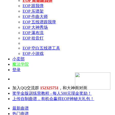
EOP 简谱跟我弹
EOP 跟我弹
EOP 乐谱架
EOP 作曲大师
EOP 五线谱跟我弹
EOP 大神秀场
EOP 瀑布流
EOP 拾音灯
EOP 空白五线谱工具
EOP 小游戏
小卖部
魔法学院
登录
加入QQ交流群
152325751
，和大神面对面
奖学金版训练营教程 - 每人500元现金奖励！
上传自制曲谱，有机会赢得EOP神秘大礼包！
最新曲谱
热门曲谱