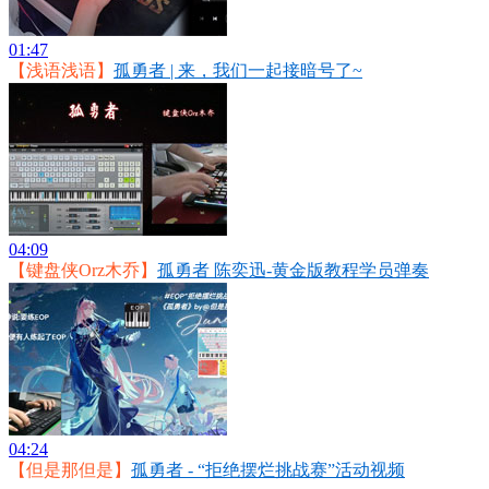
01:47
【浅语浅语】
孤勇者 | 来，我们一起接暗号了~
04:09
【键盘侠Orz木乔】
孤勇者 陈奕迅-黄金版教程学员弹奏
04:24
【但是那但是】
孤勇者 - “拒绝摆烂挑战赛”活动视频