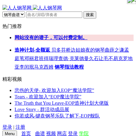
搜索
热门推荐
网站没有的谱子，可以付费定制。
造神计划-全额返
贝多芬
桥边姑娘
夜的钢琴曲
薛之谦
孟
庭苇
邓丽君
班得瑞
理查德·克莱德曼
久石让
毛不易
克罗地
亚
李闰珉
马克西姆
钢琴指法教程
精彩视频
悲伤的天使- 欢迎加入EOP“魔法学院”
Tears - 欢迎加入“EOP魔法学院”
The Truth that You Leave-EOP造神计划大佬版
Love Story - 群活动成品展
你若成风-键盘钢琴乐队了解下-EOP舰队
登录
|
注册
首页
曲谱
视频
网店
登录
学院
Menu