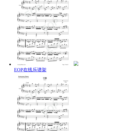
净、不掺任何杂质的嗓音治愈了我们，扫走了一切烦恼和压
力。也许这就是这首歌唱进大家心里的原因。
歌词下方是
可能钢琴谱
，大家可以
免费下载学习
。
可能歌词：
可能是月亮不会眨眼
星星不会说话
让你觉得孤单啦
可能是太阳熬夜太晚
云朵们都太懒
EOP在线乐谱架
忘了帮你编童话
可能他出现在未来
没出现在现在
不小心搞乱你的时差
可能是你所谓的转角
是其他人的直线
所以没法给你个回答
一个人
一直走
一个很好很好的朋友