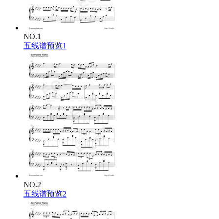
一句话
便足够
我想要陪你很久很久
如果我们终有一天变得很复杂
NO.1
五线谱预览1
一定是有颗种子在我心里生根发芽
它听我讲话 慢慢长大
形成了不能愈合的伤疤
可能是熟悉的地方没有风景
所以你要去很远的地方找自己
星星不会离开月亮
我也不会离开你
可能他出现在未来
没出现在现在
不小心搞乱你的时差
可能是你所谓的转角
是其他人的直线
所以没法给你个回答
一个人
NO.2
一直走
五线谱预览2
一个很好很好的朋友
一句话