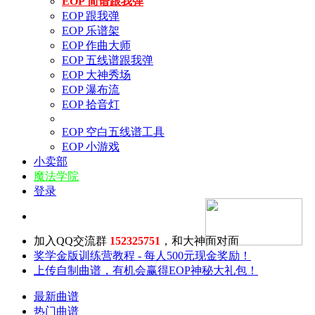
EOP 简谱跟我弹
EOP 跟我弹
EOP 乐谱架
EOP 作曲大师
EOP 五线谱跟我弹
EOP 大神秀场
EOP 瀑布流
EOP 拾音灯
EOP 空白五线谱工具
EOP 小游戏
小卖部
魔法学院
登录
加入QQ交流群
152325751
，和大神面对面
奖学金版训练营教程 - 每人500元现金奖励！
上传自制曲谱，有机会赢得EOP神秘大礼包！
最新曲谱
热门曲谱