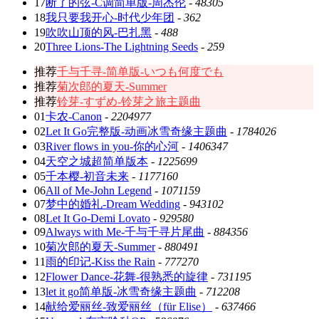
17
断了的弦-C调简单版-周杰伦
-
48305
18
我只要我开心-时代少年团
-
362
19
吹吹山顶的风-巴扎黑
-
488
20
Three Lions-The Lightning Seeds
-
259
推荐
千与千寻-简单版-いつも何度でも
推荐
菊次郎的夏天-Summer
推荐
铃芽-すずめ-铃芽之旅主题曲
01
卡农-Canon
-
2204977
02
Let It Go完整版-动画冰雪奇缘主题曲
-
1784026
03
River flows in you-你的心河
-
1406347
04
天空之城超简单版本
-
1225699
05
千本樱-初音未来
-
1177160
06
All of Me-John Legend
-
1071159
07
梦中的婚礼-Dream Wedding
-
943102
08
Let It Go-Demi Lovato
-
929580
09
Always with Me-千与千寻片尾曲
-
884356
10
菊次郎的夏天-Summer
-
880491
11
雨的印记-Kiss the Rain
-
777270
12
Flower Dance-花舞-很熟悉的旋律
-
731195
13
let it go简单版-冰雪奇缘主题曲
-
712208
14
献给爱丽丝-致爱丽丝（für Elise）
-
637466