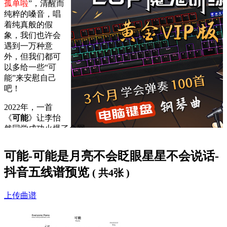
孤单啦
”，清醒而
纯粹的嗓音，唱
着纯真般的假
象，我们也许会
遇到一万种意
外，但我们都可
以多给一些“可
能”来安慰自己
吧！
2022年，一首
《
可能
》让李怡
然同学成功火爆了全网。
温柔治愈的歌声一响，唤起了很多人的青春回忆和青葱岁月里
可能-可能是月亮不会眨眼星星不会说话-
的校园时光。
抖音五线谱预览
( 共4张 )
最初，李怡然是在新生军训晚会的时候唱的这首《
可能
》，然
后被学姐拍下来上传到网络。而后便受到了大众的欢迎，视频
上传曲谱
最高点击量达到了两千多万，点赞量高达一百多万。
世界充满了复杂的声音时，我们永远喜欢简单与真诚。清澈干