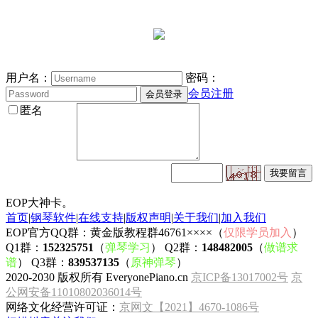
用户名：
密码：
会员注册
匿名
EOP大神卡。
首页
|
钢琴软件
|
在线支持
|
版权声明
|
关于我们
|
加入我们
EOP官方QQ群：黄金版教程群46761××××（
仅限学员加入
）
Q1群：
152325751
（
弹琴学习
） Q2群：
148482005
（
做谱求
谱
） Q3群：
839537135
（
原神弹琴
）
2020-2030 版权所有 EveryonePiano.cn
京ICP备13017002号
京
公网安备11010802036014号
网络文化经营许可证：
京网文【2021】4670-1086号