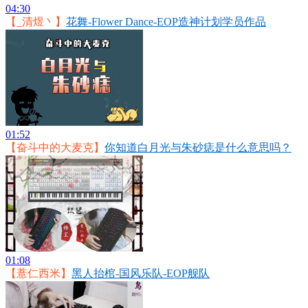
04:30
【_清煜丶】
花舞-Flower Dance-EOP造神计划学员作品
01:52
【奋斗中的大麦克】
你知道白月光与朱砂痣是什么意思吗？
01:08
【薏仁西米】
黑人抬棺-国风乐队-EOP舰队