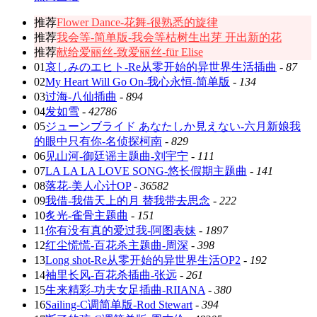
推荐
Flower Dance-花舞-很熟悉的旋律
推荐
我会等-简单版-我会等枯树生出芽 开出新的花
推荐
献给爱丽丝-致爱丽丝-für Elise
01
哀しみのエヒト-Re从零开始的异世界生活插曲
-
87
02
My Heart Will Go On-我心永恒-简单版
-
134
03
过海-八仙插曲
-
894
04
发如雪
-
42786
05
ジューンブライド あなたしか見えない-六月新娘我
的眼中只有你-名侦探柯南
-
829
06
见山河-御廷谣主题曲-刘宇宁
-
111
07
LA LA LA LOVE SONG-悠长假期主题曲
-
141
08
落花-美人心计OP
-
36582
09
我借-我借天上的月 替我带去思念
-
222
10
炙光-雀骨主题曲
-
151
11
你有没有真的爱过我-阿图表妹
-
1897
12
红尘慌慌-百花杀主题曲-周深
-
398
13
Long shot-Re从零开始的异世界生活OP2
-
192
14
袖里长风-百花杀插曲-张远
-
261
15
生来精彩-功夫女足插曲-RIIANA
-
380
16
Sailing-C调简单版-Rod Stewart
-
394