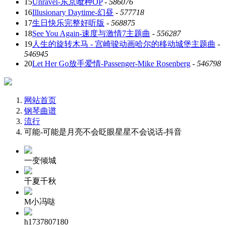
15
Unravel-东京喰种OP
-
586076
16
Illusionary Daytime-幻昼
-
577718
17
生日快乐完整好听版
-
568875
18
See You Again-速度与激情7主题曲
-
556287
19
人生的旋转木马 - 宫崎骏动画哈尔的移动城堡主题曲
-
546945
20
Let Her Go放手爱情-Passenger-Mike Rosenberg
-
546798
网站首页
钢琴曲谱
流行
可能-可能是月亮不会眨眼星星不会说话-抖音
一变倾城
千夏千秋
M小冯哒
h1737807180