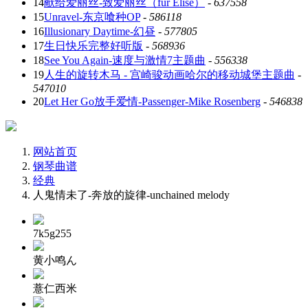
14
献给爱丽丝-致爱丽丝（für Elise）
-
637558
15
Unravel-东京喰种OP
-
586118
16
Illusionary Daytime-幻昼
-
577805
17
生日快乐完整好听版
-
568936
18
See You Again-速度与激情7主题曲
-
556338
19
人生的旋转木马 - 宫崎骏动画哈尔的移动城堡主题曲
-
547010
20
Let Her Go放手爱情-Passenger-Mike Rosenberg
-
546838
网站首页
钢琴曲谱
经典
人鬼情未了-奔放的旋律-unchained melody
7k5g255
黄小鸣ん
薏仁西米