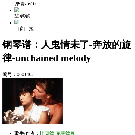
弹情xps10
M-铭铭
口多口拉
钢琴谱：人鬼情未了-奔放的旋
律-unchained melody
编号：0001462
歌手/作者：
理查德·克莱德曼