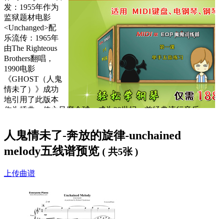
发：1955年作为
监狱题材电影
<Unchanged>配
乐流传：1965年
由The Righteous
Brothers翻唱，
1990电影
《GHOST（人鬼
情未了）》成功
地引用了此版本
作为插曲，使之风靡全球，成为20世纪一首经典流行音乐。
歌曲一经问世，便广受欢迎,被不同时期不同风格的乐手翻唱
人鬼情未了-奔放的旋律-unchained
或者演奏，版本数十计，人鬼情未了-
奔放的旋律
-unchained
melody，此曲为理查德·克莱德曼版本。
melody五线谱预览
( 共5张 )
上传曲谱