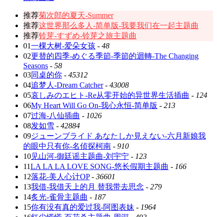
推荐
菊次郎的夏天-Summer
推荐
这世界那么多人-简单版-我要我们在一起主题曲
推荐
铃芽-すずめ-铃芽之旅主题曲
01
一棵大树-爱朵女孩
-
48
02
更替的四季-めぐる季節-季節的迴轉-The Changing
Seasons
-
58
03
同桌的你
-
45312
04
追梦人-Dream Catcher
-
43008
05
哀しみのエヒト-Re从零开始的异世界生活插曲
-
124
06
My Heart Will Go On-我心永恒-简单版
-
213
07
过海-八仙插曲
-
1026
08
发如雪
-
42884
09
ジューンブライド あなたしか見えない-六月新娘我
的眼中只有你-名侦探柯南
-
910
10
见山河-御廷谣主题曲-刘宇宁
-
123
11
LA LA LA LOVE SONG-悠长假期主题曲
-
166
12
落花-美人心计OP
-
36601
13
我借-我借天上的月 替我带去思念
-
279
14
炙光-雀骨主题曲
-
187
15
你有没有真的爱过我-阿图表妹
-
1964