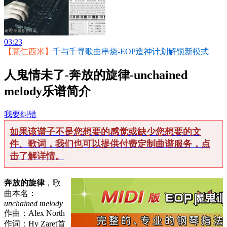
03:23
【薏仁西米】
千与千寻歌曲串烧-EOP造神计划解锁新模式
人鬼情未了-奔放的旋律-unchained
melody乐谱简介
我要纠错
如果该谱子不是您想要的感觉或缺少您想要的文
件、歌词，我们也可以提供付费定制曲谱服务，点
击了解详情。
奔放的旋律
，歌
曲本名：
unchained melody
作曲：Alex North
作词：Hy Zaret首