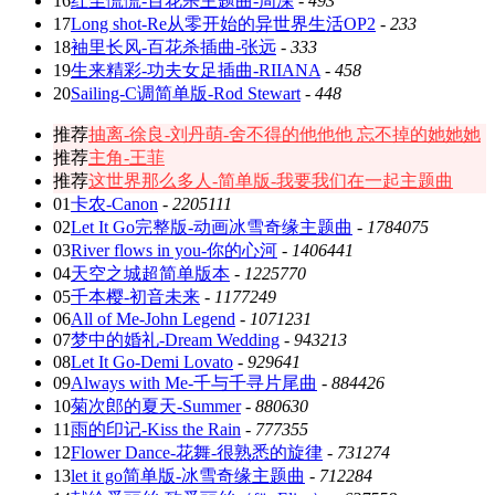
16
红尘慌慌-百花杀主题曲-周深
-
493
17
Long shot-Re从零开始的异世界生活OP2
-
233
18
袖里长风-百花杀插曲-张远
-
333
19
生来精彩-功夫女足插曲-RIIANA
-
458
20
Sailing-C调简单版-Rod Stewart
-
448
推荐
抽离-徐良-刘丹萌-舍不得的他他他 忘不掉的她她她
推荐
主角-王菲
推荐
这世界那么多人-简单版-我要我们在一起主题曲
01
卡农-Canon
-
2205111
02
Let It Go完整版-动画冰雪奇缘主题曲
-
1784075
03
River flows in you-你的心河
-
1406441
04
天空之城超简单版本
-
1225770
05
千本樱-初音未来
-
1177249
06
All of Me-John Legend
-
1071231
07
梦中的婚礼-Dream Wedding
-
943213
08
Let It Go-Demi Lovato
-
929641
09
Always with Me-千与千寻片尾曲
-
884426
10
菊次郎的夏天-Summer
-
880630
11
雨的印记-Kiss the Rain
-
777355
12
Flower Dance-花舞-很熟悉的旋律
-
731274
13
let it go简单版-冰雪奇缘主题曲
-
712284