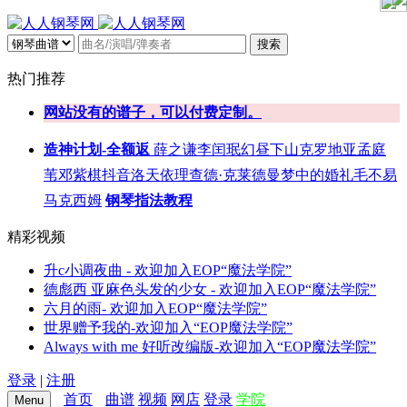
搜索
热门推荐
网站没有的谱子，可以付费定制。
造神计划-全额返
薛之谦
李闰珉
幻昼
下山
克罗地亚
孟庭
苇
邓紫棋
抖音
洛天依
理查德·克莱德曼
梦中的婚礼
毛不易
马克西姆
钢琴指法教程
精彩视频
升c小调夜曲 - 欢迎加入EOP“魔法学院”
德彪西 亚麻色头发的少女 - 欢迎加入EOP“魔法学院”
六月的雨- 欢迎加入EOP“魔法学院”
世界赠予我的-欢迎加入“EOP魔法学院”
Always with me 好听改编版-欢迎加入“EOP魔法学院”
登录
|
注册
首页
曲谱
视频
网店
登录
学院
Menu