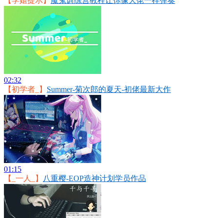
【学姐提示】
魔鬼训练营教程让你像大佬一样弹奏
02:32
【初学者_】
Summer-菊次郎的夏天-初佬最新大作
01:15
【_一人_】
八重樱-EOP造神计划学员作品