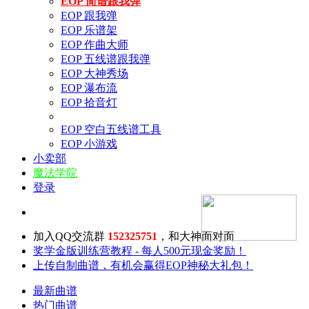
EOP 简谱跟我弹
EOP 跟我弹
EOP 乐谱架
EOP 作曲大师
EOP 五线谱跟我弹
EOP 大神秀场
EOP 瀑布流
EOP 拾音灯
EOP 空白五线谱工具
EOP 小游戏
小卖部
魔法学院
登录
加入QQ交流群
152325751
，和大神面对面
奖学金版训练营教程 - 每人500元现金奖励！
上传自制曲谱，有机会赢得EOP神秘大礼包！
最新曲谱
热门曲谱