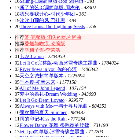
16
Sailing-C调简单版-Rod Stewart
-
391
17
断了的弦-C调简单版-周杰伦
-
48302
18
我只要我开心-时代少年团
-
361
19
吹吹山顶的风-巴扎黑
-
484
20
Three Lions-The Lightning Seeds
-
258
推荐
笼-完整版-消失的她片尾曲
推荐
香烟与吻痕-改编版
推荐
乌梅子酱-李荣浩
01
卡农-Canon
-
2204959
02
Let It Go完整版-动画冰雪奇缘主题曲
-
1784024
03
River flows in you-你的心河
-
1406342
04
天空之城超简单版本
-
1225694
05
千本樱-初音未来
-
1177158
06
All of Me-John Legend
-
1071154
07
梦中的婚礼-Dream Wedding
-
943093
08
Let It Go-Demi Lovato
-
929577
09
Always with Me-千与千寻片尾曲
-
884353
10
菊次郎的夏天-Summer
-
880487
11
雨的印记-Kiss the Rain
-
777264
12
Flower Dance-花舞-很熟悉的旋律
-
731190
13
let it go简单版-冰雪奇缘主题曲
-
712203