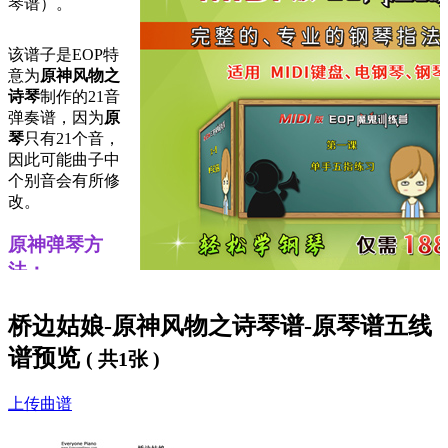
琴谱）。
该谱子是EOP特
意为
原神风物之
诗琴
制作的21音
弹奏谱，因为
原
琴
只有21个音，
因此可能曲子中
个别音会有所修
改。
原神弹琴方
法：
1、下载支持原神弹琴的EOP软件
桥边姑娘-原神风物之诗琴谱-原琴谱五线
下载
EOP最新版
程序。
谱预览
( 共1张 )
运行软件，
菜单
->
设置
->
选项
->
游戏弹琴
，打开“
后台弹
奏
”和“
键位映射
”。
上传曲谱
加载键盘模式：
菜单
->
键盘
->
风物之诗琴-XXXX.kmf