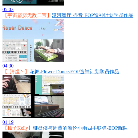
05:03
【宇宙霹雳无敌二宝】
漠河舞厅-抖音-EOP造神计划学员作品
04:30
【_清煜丶】
花舞-Flower Dance-EOP造神计划学员作品
01:19
【柚子Kelly】
键盘侠与周董的湘伦小雨四手联弹-EOP舰队