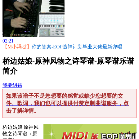
02:21
【M小冯哒】
你的答案-EOP造神计划毕业大佬最新弹唱
桥边姑娘-原神风物之诗琴谱-原琴谱乐谱
简介
我要纠错
如果该谱子不是您想要的感觉或缺少您想要的文
件、歌词，我们也可以提供付费定制曲谱服务，点
击了解详情。
桥边姑娘 原神风
物之诗琴谱（原