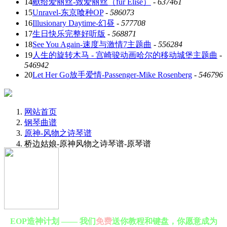
14
献给爱丽丝-致爱丽丝（für Elise）
-
637461
15
Unravel-东京喰种OP
-
586073
16
Illusionary Daytime-幻昼
-
577708
17
生日快乐完整好听版
-
568871
18
See You Again-速度与激情7主题曲
-
556284
19
人生的旋转木马 - 宫崎骏动画哈尔的移动城堡主题曲
-
546942
20
Let Her Go放手爱情-Passenger-Mike Rosenberg
-
546796
网站首页
钢琴曲谱
原神-风物之诗琴谱
桥边姑娘-原神风物之诗琴谱-原琴谱
EOP造神计划 —— 我们
免费
送你教程和键盘，你愿意成为