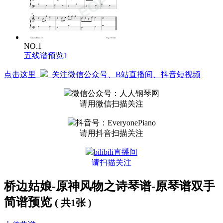
有些任务没做是看不到琴的，摩拉不够的多做任务、多
开宝箱；
可加QQ群
839537135
，交流EOP原琴弹奏、音源等问
题。
NO.1
五线谱预览1
点击这里
关注微信公众号、B站直播间、抖音短视频
微信公众号：人人钢琴网
请用微信扫描关注
抖音号：EveryonePiano
请用抖音扫描关注
bilibili直播间
请扫描关注
桥边姑娘-原神风物之诗琴谱-原琴谱双手
简谱预览
( 共1张 )