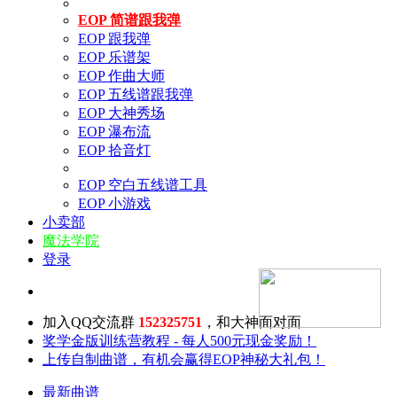
EOP 简谱跟我弹
EOP 跟我弹
EOP 乐谱架
EOP 作曲大师
EOP 五线谱跟我弹
EOP 大神秀场
EOP 瀑布流
EOP 拾音灯
EOP 空白五线谱工具
EOP 小游戏
小卖部
魔法学院
登录
加入QQ交流群
152325751
，和大神面对面
奖学金版训练营教程 - 每人500元现金奖励！
上传自制曲谱，有机会赢得EOP神秘大礼包！
最新曲谱