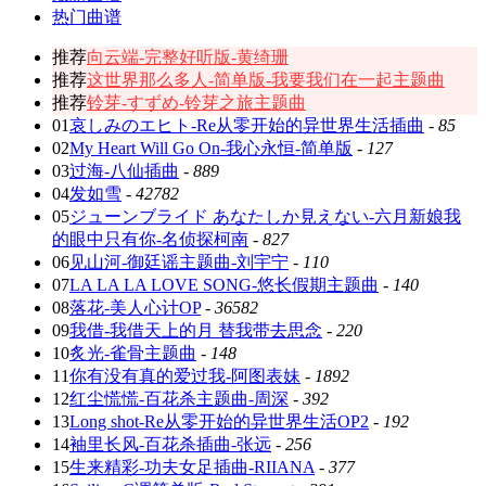
热门曲谱
推荐
向云端-完整好听版-黄绮珊
推荐
这世界那么多人-简单版-我要我们在一起主题曲
推荐
铃芽-すずめ-铃芽之旅主题曲
01
哀しみのエヒト-Re从零开始的异世界生活插曲
-
85
02
My Heart Will Go On-我心永恒-简单版
-
127
03
过海-八仙插曲
-
889
04
发如雪
-
42782
05
ジューンブライド あなたしか見えない-六月新娘我
的眼中只有你-名侦探柯南
-
827
06
见山河-御廷谣主题曲-刘宇宁
-
110
07
LA LA LA LOVE SONG-悠长假期主题曲
-
140
08
落花-美人心计OP
-
36582
09
我借-我借天上的月 替我带去思念
-
220
10
炙光-雀骨主题曲
-
148
11
你有没有真的爱过我-阿图表妹
-
1892
12
红尘慌慌-百花杀主题曲-周深
-
392
13
Long shot-Re从零开始的异世界生活OP2
-
192
14
袖里长风-百花杀插曲-张远
-
256
15
生来精彩-功夫女足插曲-RIIANA
-
377