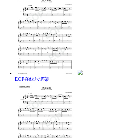
2、建议看简谱来学习弹奏
没有一点乐理知识的可以到我们
【字母谱专区】
学习弹
奏。
建议看简谱来学习弹奏，简谱分上下两行，上一行是右
手在
小键盘区
弹奏，下一行是左手在
大键盘区
弹奏。
详细识谱教程可以观看
【EOP大讲堂教程】
的
第3期
和
第4期
。
3、使用科学的EOP指法来弹奏
原神本身键位拥挤，双手无法施展，好听的曲子不容易
弹奏。
EOP在线乐谱架
建议学习
【EOP魔鬼训练营黄金版】
教程；
或者学习
【EOP魔鬼训练营2.0版】
教程；
4、原神中如何获得风物之诗琴
传送到
【蒙德城】
，找到地图上钻石标记的
【荣光之风
纪念商店】
；
与
【荣光之风】
店主
【玛乔丽】
对话；
在对话框中，选择
【想找一些特别的纪念品】
；
选中
【风物之诗琴】
，消耗15w摩拉购买；