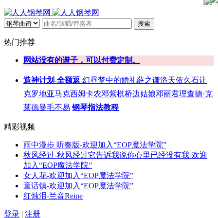
搜索
热门推荐
网站没有的谱子，可以付费定制。
造神计划-全额返
幻昼
梦中的婚礼
薛之谦
洛天依
久石让
克罗地亚
马克西姆
卡农
邓紫棋
桥边姑娘
邓丽君
理查德·克
莱德曼
毛不易
钢琴指法教程
精彩视频
雨中漫步 听奏版-欢迎加入“EOP魔法学院”
秋风经过-秋风经过它告诉我说你心里已经没有我-欢迎
加入“EOP魔法学院”
女人花-欢迎加入“EOP魔法学院”
童话镇-欢迎加入“EOP魔法学院”
红烛泪-兰音Reine
登录
|
注册