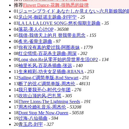
推荐
Flower Dance-花舞-很熟悉的旋律
01
ジューンブライド あなたしか見えない-六月新娘我的
02
见山河-御廷谣主题曲-刘宇宁
-
25
03
LA LA LA LOVE SONG-悠长假期主题曲
-
35
04
落花-美人心计OP
-
36508
05
我借-我借天上的月 替我带去思念
-
155
06
炙光-雀骨主题曲
-
97
07
你有没有真的爱过我-阿图表妹
-
1779
08
红尘慌慌-百花杀主题曲-周深
-
202
09
Long shot-Re从零开始的异世界生活OP2
-
134
10
袖里长风-百花杀插曲-张远
-
140
11
生来精彩-功夫女足插曲-RIIANA
-
253
12
Sailing-C调简单版-Rod Stewart
-
251
13
断了的弦-C调简单版-周杰伦
-
48131
14
我只要我开心-时代少年团
-
276
15
吹吹山顶的风-巴扎黑
-
305
16
Three Lions-The Lightning Seeds
-
191
17
周杰伦婚礼音乐-周杰伦
-
53208
18
Dont Stop Me Now-Queen
-
50518
19
过海-八仙插曲
-
594
20
青玉恋-刘宇
-
327