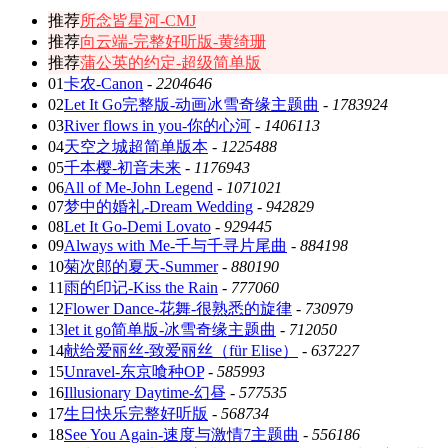
推荐
所念皆星河-CMJ
推荐
向云端-完整好听版-黄绮珊
推荐
蒲公英的约定-超级简单版
01
卡农-Canon
-
2204646
02
Let It Go完整版-动画冰雪奇缘主题曲
-
1783924
03
River flows in you-你的心河
-
1406113
04
天空之城超简单版本
-
1225488
05
千本樱-初音未来
-
1176943
06
All of Me-John Legend
-
1071021
07
梦中的婚礼-Dream Wedding
-
942829
08
Let It Go-Demi Lovato
-
929445
09
Always with Me-千与千寻片尾曲
-
884198
10
菊次郎的夏天-Summer
-
880190
11
雨的印记-Kiss the Rain
-
777060
12
Flower Dance-花舞-很熟悉的旋律
-
730979
13
let it go简单版-冰雪奇缘主题曲
-
712050
14
献给爱丽丝-致爱丽丝（für Elise）
-
637227
15
Unravel-东京喰种OP
-
585993
16
Illusionary Daytime-幻昼
-
577535
17
生日快乐完整好听版
-
568734
18
See You Again-速度与激情7主题曲
-
556186