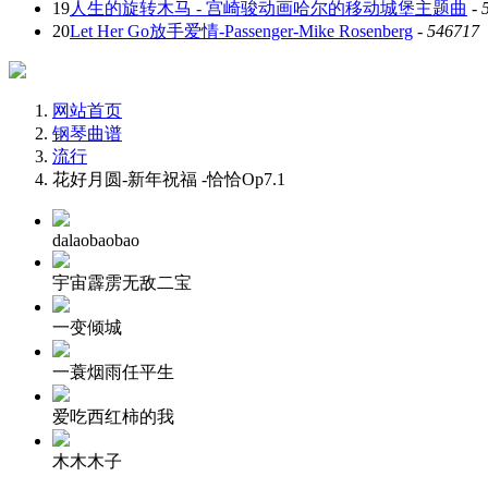
19
人生的旋转木马 - 宫崎骏动画哈尔的移动城堡主题曲
-
20
Let Her Go放手爱情-Passenger-Mike Rosenberg
-
546717
网站首页
钢琴曲谱
流行
花好月圆-新年祝福 -恰恰Op7.1
dalaobaobao
宇宙霹雳无敌二宝
一变倾城
一蓑烟雨任平生
爱吃西红柿的我
木木木子