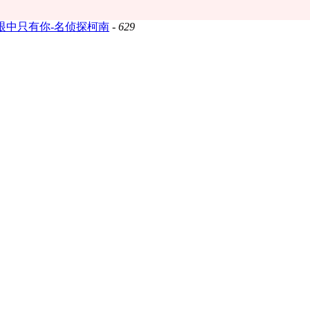
眼中只有你-名侦探柯南
-
629