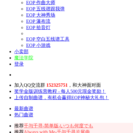
EOP 作曲大师
EOP 五线谱跟我弹
EOP 大神秀场
EOP 瀑布流
EOP 拾音灯
EOP 空白五线谱工具
EOP 小游戏
小卖部
魔法学院
登录
加入QQ交流群
152325751
，和大神面对面
奖学金版训练营教程 - 每人500元现金奖励！
上传自制曲谱，有机会赢得EOP神秘大礼包！
最新曲谱
热门曲谱
推荐
千与千寻-简单版-いつも何度でも
推荐
Always with Me-千与千寻片尾曲