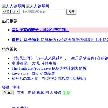
搜索
热门推荐
网站没有的谱子，可以付费定制。
造神计划-全额返
幻昼
桥边姑娘
洛天依
夜的钢琴曲
毛不易
精彩视频
《如风过耳》| 万事从来风过耳，一生只是梦游身 | 夜的
童话镇-陈一发儿-带伴奏版
The Truth that You Leave-EOP造神计划大佬版
Love Story - 群活动成品展
私たちの罪と罰- “拒绝摆烂挑战赛”活动视频
登录
|
注册
首页
曲谱
视频
网店
登录
学院
Menu