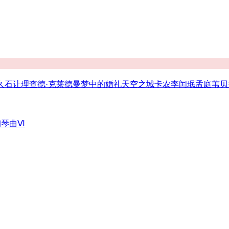
久石让
理查德·克莱德曼
梦中的婚礼
天空之城
卡农
李闰珉
孟庭苇
贝
钢琴曲Ⅵ