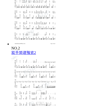
NO.2
双手简谱预览2