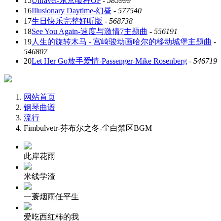
15
Unravel-东京喰种OP
-
585999
16
Illusionary Daytime-幻昼
-
577540
17
生日快乐完整好听版
-
568738
18
See You Again-速度与激情7主题曲
-
556191
19
人生的旋转木马 - 宫崎骏动画哈尔的移动城堡主题曲
-
546807
20
Let Her Go放手爱情-Passenger-Mike Rosenberg
-
546719
网站首页
钢琴曲谱
流行
Fimbulvetr-芬布尔之冬-尘白禁区BGM
此岸花雨
米线学渣
一蓑烟雨任平生
爱吃西红柿的我