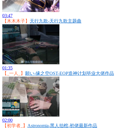
03:47
【木木木子】
天行九歌-天行九歌主题曲
01:35
【_一人_】
願い-缘之空OST-EOP造神计划毕业大佬作品
02:00
【初学者_】
Astronomia-黑人抬棺-初佬最新作品