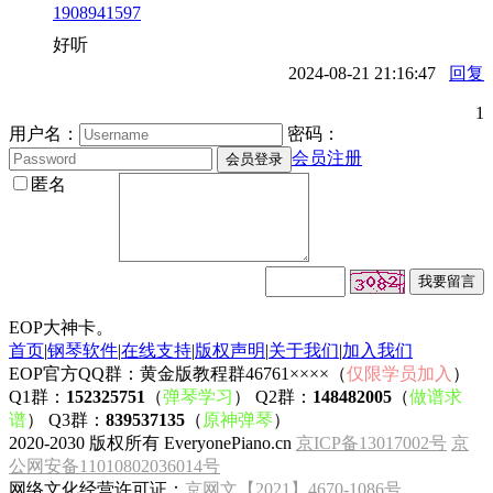
1908941597
好听
2024-08-21 21:16:47
回复
1
用户名：
密码：
会员注册
匿名
EOP大神卡。
首页
|
钢琴软件
|
在线支持
|
版权声明
|
关于我们
|
加入我们
EOP官方QQ群：黄金版教程群46761××××（
仅限学员加入
）
Q1群：
152325751
（
弹琴学习
） Q2群：
148482005
（
做谱求
谱
） Q3群：
839537135
（
原神弹琴
）
2020-2030 版权所有 EveryonePiano.cn
京ICP备13017002号
京
公网安备11010802036014号
网络文化经营许可证：
京网文【2021】4670-1086号