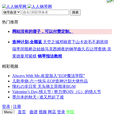
搜索
热门推荐
网站没有的谱子，可以付费定制。
造神计划-全额返
天空之城
邓丽君
下山
卡农
毛不易
班得
瑞
李闰珉
桥边姑娘
马克西姆
夜的钢琴曲
久石让
理查德·克
莱德曼
邓紫棋
钢琴指法教程
精彩视频
Always With Me-欢迎加入“EOP魔法学院”
儿歌串烧-六一快乐-EOP造神计划大佬作品
憧れの非日常 无头骑士异闻录BGM
Valentine’s Day-情人节 | 努力弹QIN（G）的情人节
墨尔本的秋天 | 谁又想起了谁
登录
|
注册
首页
曲谱
视频
网店
登录
学院
Menu