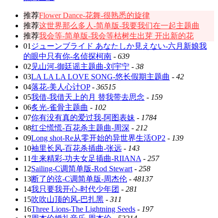
推荐
Flower Dance-花舞-很熟悉的旋律
推荐
这世界那么多人-简单版-我要我们在一起主题曲
推荐
我会等-简单版-我会等枯树生出芽 开出新的花
01
ジューンブライド あなたしか見えない-六月新娘我
的眼中只有你-名侦探柯南
-
639
02
见山河-御廷谣主题曲-刘宇宁
-
38
03
LA LA LA LOVE SONG-悠长假期主题曲
-
42
04
落花-美人心计OP
-
36515
05
我借-我借天上的月 替我带去思念
-
159
06
炙光-雀骨主题曲
-
102
07
你有没有真的爱过我-阿图表妹
-
1784
08
红尘慌慌-百花杀主题曲-周深
-
212
09
Long shot-Re从零开始的异世界生活OP2
-
139
10
袖里长风-百花杀插曲-张远
-
143
11
生来精彩-功夫女足插曲-RIIANA
-
257
12
Sailing-C调简单版-Rod Stewart
-
258
13
断了的弦-C调简单版-周杰伦
-
48137
14
我只要我开心-时代少年团
-
281
15
吹吹山顶的风-巴扎黑
-
311
16
Three Lions-The Lightning Seeds
-
197