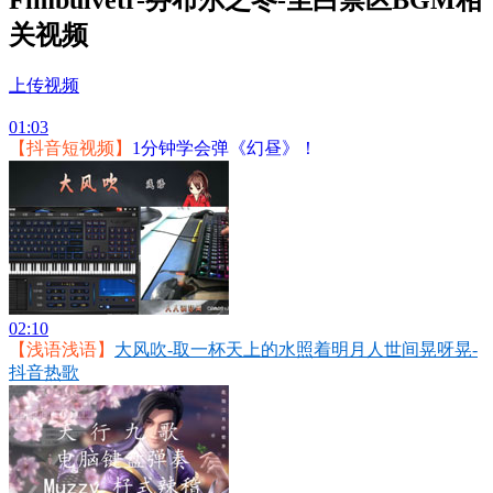
关视频
上传视频
01:03
【抖音短视频】
1分钟学会弹《幻昼》！
02:10
【浅语浅语】
大风吹-取一杯天上的水照着明月人世间晃呀晃-
抖音热歌