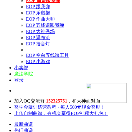
EOP 简谱跟我弹
EOP 跟我弹
EOP 乐谱架
EOP 作曲大师
EOP 五线谱跟我弹
EOP 大神秀场
EOP 瀑布流
EOP 拾音灯
EOP 空白五线谱工具
EOP 小游戏
小卖部
魔法学院
登录
加入QQ交流群
152325751
，和大神面对面
奖学金版训练营教程 - 每人500元现金奖励！
上传自制曲谱，有机会赢得EOP神秘大礼包！
最新曲谱
热门曲谱