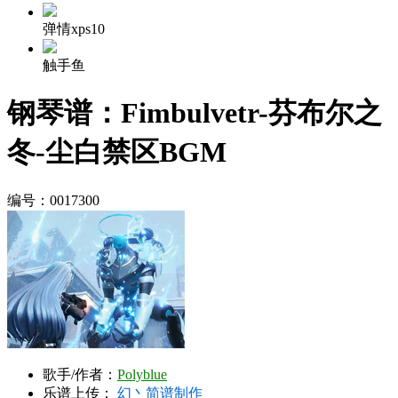
弹情xps10
触手鱼
钢琴谱：Fimbulvetr-芬布尔之
冬-尘白禁区BGM
编号：0017300
歌手/作者：
Polyblue
乐谱上传：
幻丶简谱制作