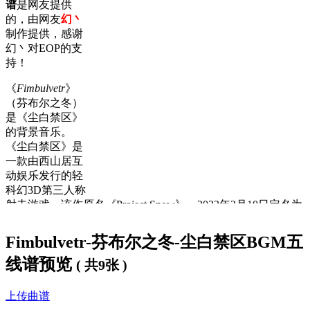
谱
是网友提供
的，由网友
幻丶
制作
提供，感谢
幻丶对EOP的支
持！
《
Fimbulvetr
》
（芬布尔之冬）
是《尘白禁区》
的背景音乐。
《尘白禁区》是
一款由西山居互
动娱乐发行的轻
科幻3D第三人称
射击游戏，该作原名《Project Snow》，2022年3月10日定名为
《尘白禁区》。
Fimbulvetr-芬布尔之冬-尘白禁区BGM五
歌词下方是
Fimbulvetr钢琴谱
，大家可以
免费下载学习
。
线谱预览
( 共9张 )
Fimbulvetr歌词：
上传曲谱
I hear the crow pierced the air Its time