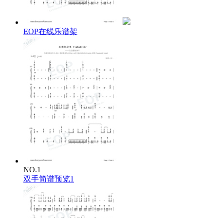
EOP在线乐谱架
NO.1
双手简谱预览1