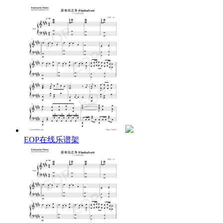
Herald the start of the gloaming
May never rise
The gleaming stars
Snow reset the drawing board
Ready to color scarlet
I know its a must
That we will run into the same place
After the wintry pain
Storm blow
sweep away the crime the woe
the wistful twig
The end has been destined
I am doomed to miss my way in the prophesy
Silence deadly silence
through the void
I can feel it with my blind eye
EOP在线乐谱架
Sky turns red in the broken gone
When I saw you
For a second
I got empty brain
The old poem played
Telling all the sorrow would sink into singularity
Then lyfe flowers rebloom
I know it occurs
Then we will fall prey to the illusory game