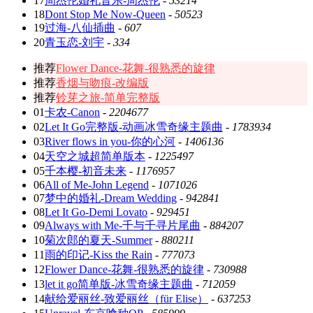
17
周杰伦婚礼音乐-周杰伦
-
53214
18
Dont Stop Me Now-Queen
-
50523
19
过海-八仙插曲
-
607
20
青玉恋-刘宇
-
334
推荐
Flower Dance-花舞-很熟悉的旋律
推荐
香烟与吻痕-改编版
推荐
铃芽之旅-简单完整版
01
卡农-Canon
-
2204677
02
Let It Go完整版-动画冰雪奇缘主题曲
-
1783934
03
River flows in you-你的心河
-
1406136
04
天空之城超简单版本
-
1225497
05
千本樱-初音未来
-
1176957
06
All of Me-John Legend
-
1071026
07
梦中的婚礼-Dream Wedding
-
942841
08
Let It Go-Demi Lovato
-
929451
09
Always with Me-千与千寻片尾曲
-
884207
10
菊次郎的夏天-Summer
-
880211
11
雨的印记-Kiss the Rain
-
777073
12
Flower Dance-花舞-很熟悉的旋律
-
730988
13
let it go简单版-冰雪奇缘主题曲
-
712059
14
献给爱丽丝-致爱丽丝（für Elise）
-
637253