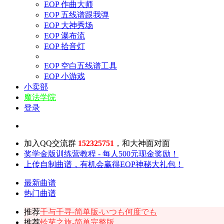
EOP 作曲大师
EOP 五线谱跟我弹
EOP 大神秀场
EOP 瀑布流
EOP 拾音灯
EOP 空白五线谱工具
EOP 小游戏
小卖部
魔法学院
登录
加入QQ交流群
152325751
，和大神面对面
奖学金版训练营教程 - 每人500元现金奖励！
上传自制曲谱，有机会赢得EOP神秘大礼包！
最新曲谱
热门曲谱
推荐
千与千寻-简单版-いつも何度でも
推荐
铃芽之旅-简单完整版