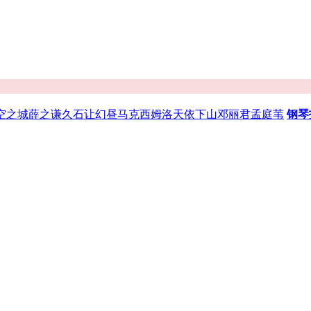
空之城
薛之谦
久石让
幻昼
马克西姆
洛天依
下山
邓丽君
孟庭苇
钢琴