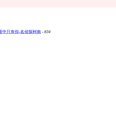
眼中只有你-名侦探柯南
-
834