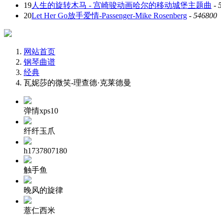
19
人生的旋转木马 - 宫崎骏动画哈尔的移动城堡主题曲
-
20
Let Her Go放手爱情-Passenger-Mike Rosenberg
-
546800
网站首页
钢琴曲谱
经典
瓦妮莎的微笑-理查德·克莱德曼
弹情xps10
纤纤玉爪
h1737807180
触手鱼
晚风的旋律
薏仁西米