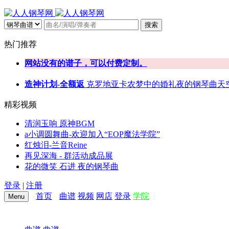
搜索
热门推荐
网站没有的谱子，可以付费定制。
造神计划-全额返
克罗地亚
卡农
梦中的婚礼
夜的钢琴曲
天
精彩视频
清润玉响 原神BGM
a小调圆舞曲-欢迎加入“EOP魔法学院”
红烛泪-兰音Reine
再见深海 - 群活动成品展
花的微笑 石进 夜的钢琴曲
登录
|
注册
首页
曲谱
视频
网店
登录
学院
Menu