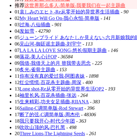
推荐
这世界那么多人-简单版-我要我们在一起主题曲
01
哀しみのエヒト-Re从零开始的异世界生活插曲
-
90
02
My Heart Will Go On-我心永恒-简单版
-
141
03
过海-八仙插曲
-
901
04
发如雪
-
42790
05
ジューンブライド あなたしか見えない-六月新娘我的
06
见山河-御廷谣主题曲-刘宇宁
-
113
07
LA LA LA LOVE SONG-悠长假期主题曲
-
146
08
落花-美人心计OP
-
36584
09
我借-我借天上的月 替我带去思念
-
225
10
炙光-雀骨主题曲
-
153
11
你有没有真的爱过我-阿图表妹
-
1898
12
红尘慌慌-百花杀主题曲-周深
-
400
13
Long shot-Re从零开始的异世界生活OP2
-
193
14
袖里长风-百花杀插曲-张远
-
264
15
生来精彩-功夫女足插曲-RIIANA
-
383
16
Sailing-C调简单版-Rod Stewart
-
396
17
断了的弦-C调简单版-周杰伦
-
48306
18
我只要我开心-时代少年团
-
363
19
吹吹山顶的风-巴扎黑
-
498
20
Three Lions-The Lightning Seeds
-
261