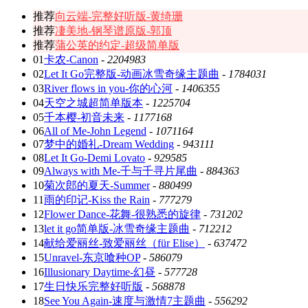
推荐
向云端-完整好听版-黄绮珊
推荐
凄美地-钢琴谱原版-郭顶
推荐
蒲公英的约定-超级简单版
01
卡农-Canon
-
2204983
02
Let It Go完整版-动画冰雪奇缘主题曲
-
1784031
03
River flows in you-你的心河
-
1406355
04
天空之城超简单版本
-
1225704
05
千本樱-初音未来
-
1177168
06
All of Me-John Legend
-
1071164
07
梦中的婚礼-Dream Wedding
-
943111
08
Let It Go-Demi Lovato
-
929585
09
Always with Me-千与千寻片尾曲
-
884363
10
菊次郎的夏天-Summer
-
880499
11
雨的印记-Kiss the Rain
-
777279
12
Flower Dance-花舞-很熟悉的旋律
-
731202
13
let it go简单版-冰雪奇缘主题曲
-
712212
14
献给爱丽丝-致爱丽丝（für Elise）
-
637472
15
Unravel-东京喰种OP
-
586079
16
Illusionary Daytime-幻昼
-
577728
17
生日快乐完整好听版
-
568878
18
See You Again-速度与激情7主题曲
-
556292