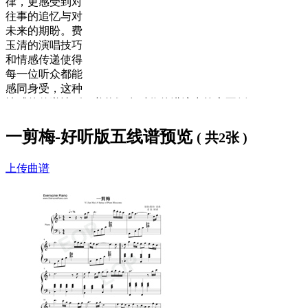
律，更感受到对
往事的追忆与对
未来的期盼。费
玉清的演唱技巧
和情感传递使得
每一位听众都能
感同身受，这种
情感的传递让《一剪梅》在时代的洪流中屹立不倒‌。
歌词下方是
一剪梅钢琴谱
，大家可以
免费下载学习
。
一剪梅-好听版五线谱预览
( 共2张 )
一剪梅歌词：
上传曲谱
真情像草原广阔
层层风雨不能阻隔
总有云开 日出时候
万丈阳光照耀你我
真情像梅花开过
冷冷冰雪不能掩没
就在最冷 枝头绽放
看见春天走向你我
雪花飘飘北风萧萧