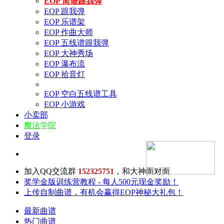
EOP 简谱跟我弹
EOP 跟我弹
EOP 乐谱架
EOP 作曲大师
EOP 五线谱跟我弹
EOP 大神秀场
EOP 瀑布流
EOP 拾音灯
EOP 空白五线谱工具
EOP 小游戏
小卖部
魔法学院
登录
加入QQ交流群
152325751
，和大神面对面
奖学金版训练营教程 - 每人500元现金奖励！
上传自制曲谱，有机会赢得EOP神秘大礼包！
最新曲谱
热门曲谱