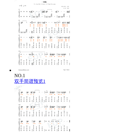
NO.1
双手简谱预览1