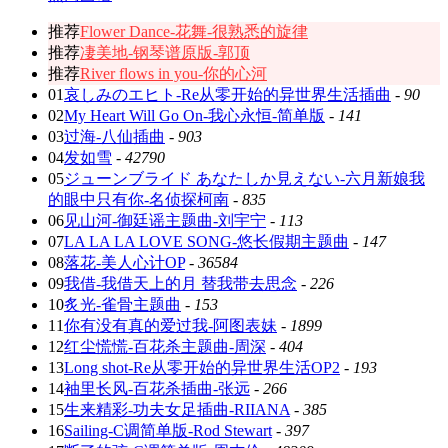
推荐
Flower Dance-花舞-很熟悉的旋律
推荐
凄美地-钢琴谱原版-郭顶
推荐
River flows in you-你的心河
01
哀しみのエヒト-Re从零开始的异世界生活插曲
-
90
02
My Heart Will Go On-我心永恒-简单版
-
141
03
过海-八仙插曲
-
903
04
发如雪
-
42790
05
ジューンブライド あなたしか見えない-六月新娘我
的眼中只有你-名侦探柯南
-
835
06
见山河-御廷谣主题曲-刘宇宁
-
113
07
LA LA LA LOVE SONG-悠长假期主题曲
-
147
08
落花-美人心计OP
-
36584
09
我借-我借天上的月 替我带去思念
-
226
10
炙光-雀骨主题曲
-
153
11
你有没有真的爱过我-阿图表妹
-
1899
12
红尘慌慌-百花杀主题曲-周深
-
404
13
Long shot-Re从零开始的异世界生活OP2
-
193
14
袖里长风-百花杀插曲-张远
-
266
15
生来精彩-功夫女足插曲-RIIANA
-
385
16
Sailing-C调简单版-Rod Stewart
-
397