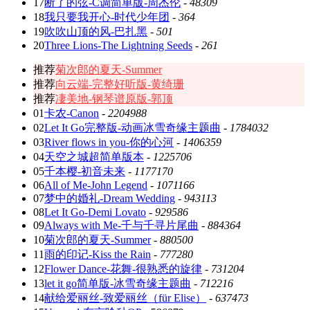
17
断了的弦-C调简单版-周杰伦
-
48309
18
我只要我开心-时代少年团
-
364
19
吹吹山顶的风-巴扎黑
-
501
20
Three Lions-The Lightning Seeds
-
261
推荐
菊次郎的夏天-Summer
推荐
向云端-完整好听版-黄绮珊
推荐
凄美地-钢琴谱原版-郭顶
01
卡农-Canon
-
2204988
02
Let It Go完整版-动画冰雪奇缘主题曲
-
1784032
03
River flows in you-你的心河
-
1406359
04
天空之城超简单版本
-
1225706
05
千本樱-初音未来
-
1177170
06
All of Me-John Legend
-
1071166
07
梦中的婚礼-Dream Wedding
-
943113
08
Let It Go-Demi Lovato
-
929586
09
Always with Me-千与千寻片尾曲
-
884364
10
菊次郎的夏天-Summer
-
880500
11
雨的印记-Kiss the Rain
-
777280
12
Flower Dance-花舞-很熟悉的旋律
-
731204
13
let it go简单版-冰雪奇缘主题曲
-
712216
14
献给爱丽丝-致爱丽丝（für Elise）
-
637473