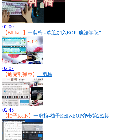
02:00
【Bilibala】
一剪梅 - 欢迎加入EOP“魔法学院”
02:07
【迪克乱弹琴】
一剪梅
02:45
【柚子Kelly】
一剪梅-柚子Kelly-EOP弹奏第252期