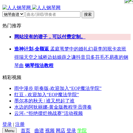
搜索
热门推荐
网站没有的谱子，可以付费定制。
造神计划-全额返
孟庭苇
梦中的婚礼
幻昼
李闰珉
卡农
班
得瑞
天空之城
桥边姑娘
薛之谦
抖音
贝多芬
毛不易
夜的钢
琴曲
钢琴指法教程
精彩视频
雨中漫步 听奏版-欢迎加入“EOP魔法学院”
红豆 - 欢迎加入“EOP魔法学院”
墨尔本的秋天 | 谁又想起了谁
水边的阿狄丽娜-黄金版教程学员弹奏
云河- “拒绝摆烂挑战赛”活动视频
登录
|
注册
首页
曲谱
视频
网店
登录
学院
Menu