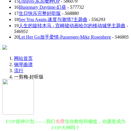
15
Unravel-东京喰种OP
-
586079
16
Illusionary Daytime-幻昼
-
577732
17
生日快乐完整好听版
-
568880
18
See You Again-速度与激情7主题曲
-
556293
19
人生的旋转木马 - 宫崎骏动画哈尔的移动城堡主题曲
-
546951
20
Let Her Go放手爱情-Passenger-Mike Rosenberg
-
546805
网站首页
钢琴曲谱
流行
一剪梅-好听版
EOP造神计划 —— 我们
免费
送你教程和键盘，你愿意成为
EOP大神吗？