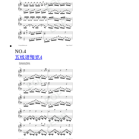
NO.4
五线谱预览4