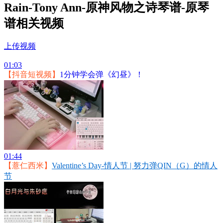
Rain-Tony Ann-原神风物之诗琴谱-原琴
谱相关视频
上传视频
01:03
【抖音短视频】
1分钟学会弹《幻昼》！
01:44
【薏仁西米】
Valentine’s Day-情人节 | 努力弹QIN（G）的情人
节