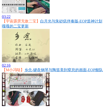
03:22
【宇宙霹雳无敌二宝】
白月光与朱砂痣伴奏版-EOP造神计划
嘎嘎的二宝更新
02:16
【M小冯哒】
乡念-键盘钢琴与陶笛美到窒息的画面-EOP舰队