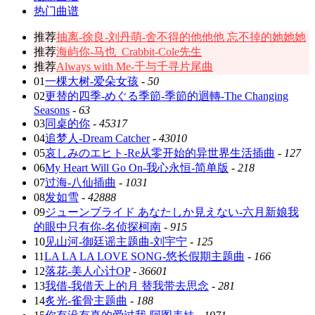
热门曲谱
推荐
抽离-徐良-刘丹萌-舍不得的他他他 忘不掉的她她她
推荐
海屿你-马也_Crabbit-Cole先生
推荐
Always with Me-千与千寻片尾曲
01
一棵大树-爱朵女孩
-
50
02
更替的四季-めぐる季節-季節的迴轉-The Changing
Seasons
-
63
03
同桌的你
-
45317
04
追梦人-Dream Catcher
-
43010
05
哀しみのエヒト-Re从零开始的异世界生活插曲
-
127
06
My Heart Will Go On-我心永恒-简单版
-
218
07
过海-八仙插曲
-
1031
08
发如雪
-
42888
09
ジューンブライド あなたしか見えない-六月新娘我
的眼中只有你-名侦探柯南
-
915
10
见山河-御廷谣主题曲-刘宇宁
-
125
11
LA LA LA LOVE SONG-悠长假期主题曲
-
166
12
落花-美人心计OP
-
36601
13
我借-我借天上的月 替我带去思念
-
281
14
炙光-雀骨主题曲
-
188