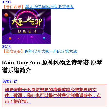
01:08
【薏仁西米】
黑人抬棺-国风乐队-EOP舰队
03:18
【淑女style】
你的心河-大家一起EOP 第六战
Rain-Tony Ann-原神风物之诗琴谱-原琴
谱乐谱简介
我要纠错
如果该谱子不是您想要的感觉或缺少您想要的文
件、歌词，我们也可以提供付费定制曲谱服务，点
击了解详情。