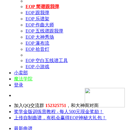
EOP 简谱跟我弹
EOP 跟我弹
EOP 乐谱架
EOP 作曲大师
EOP 五线谱跟我弹
EOP 大神秀场
EOP 瀑布流
EOP 拾音灯
EOP 空白五线谱工具
EOP 小游戏
小卖部
魔法学院
登录
加入QQ交流群
152325751
，和大神面对面
奖学金版训练营教程 - 每人500元现金奖励！
上传自制曲谱，有机会赢得EOP神秘大礼包！
最新曲谱