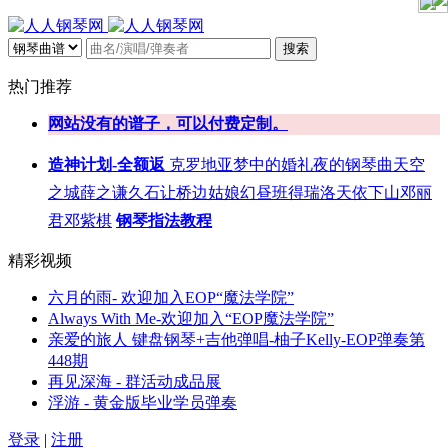
搜索
热门推荐
网站没有的谱子，可以付费定制。
造神计划-全额返
克罗地亚
梦中的婚礼
夜的钢琴曲
天空
之城
薛之谦
久石让
桥边姑娘
幻昼
班得瑞
洛天依
下山
邓丽
君
邓紫棋
钢琴指法教程
精彩视频
六月的雨- 欢迎加入EOP“魔法学院”
Always With Me-欢迎加入“EOP魔法学院”
亲爱的旅人 键盘钢琴+吉他弹唱-柚子Kelly-EOP弹奏第
448期
再见深海 - 群活动成品展
浮游 - 黄金版毕业学员弹奏
登录
|
注册