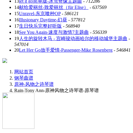
13
let it go简单版-冰雪奇缘主题曲
-
712286
14
献给爱丽丝-致爱丽丝（für Elise）
-
637569
15
Unravel-东京喰种OP
-
586121
16
Illusionary Daytime-幻昼
-
577812
17
生日快乐完整好听版
-
568940
18
See You Again-速度与激情7主题曲
-
556339
19
人生的旋转木马 - 宫崎骏动画哈尔的移动城堡主题曲
-
547014
20
Let Her Go放手爱情-Passenger-Mike Rosenberg
-
546841
网站首页
钢琴曲谱
原神-风物之诗琴谱
Rain-Tony Ann-原神风物之诗琴谱-原琴谱