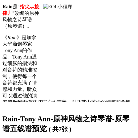
Rain
是"
指尖灬旋
律丿
"改编的原神
风物之诗琴谱
（原琴谱）。
《
Rain
》是加拿
大华裔钢琴家
Tony Ann的作
品。Tony Ann通
过细腻的指法和
对音符的精准控
制，使得每一个
音符都充满了情
感和力量。听众
可以通过他的演
奏感受到雨滴敲打窗户的声音，以及其中蕴含的情感和希望‌。
Rain-Tony Ann-原神风物之诗琴谱-原琴
该谱子是EOP特意为
原神风物之诗琴
制作的21音弹奏谱，因为
原琴
只有21个音，因此可能曲子中个别音会有所修改。
谱五线谱预览
( 共7张 )