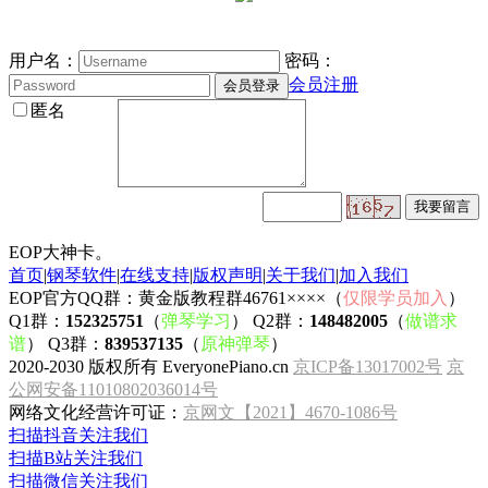
用户名：
密码：
会员注册
匿名
EOP大神卡。
首页
|
钢琴软件
|
在线支持
|
版权声明
|
关于我们
|
加入我们
EOP官方QQ群：黄金版教程群46761××××（
仅限学员加入
）
Q1群：
152325751
（
弹琴学习
） Q2群：
148482005
（
做谱求
谱
） Q3群：
839537135
（
原神弹琴
）
2020-2030 版权所有 EveryonePiano.cn
京ICP备13017002号
京
公网安备11010802036014号
网络文化经营许可证：
京网文【2021】4670-1086号
扫描抖音关注我们
扫描B站关注我们
扫描微信关注我们