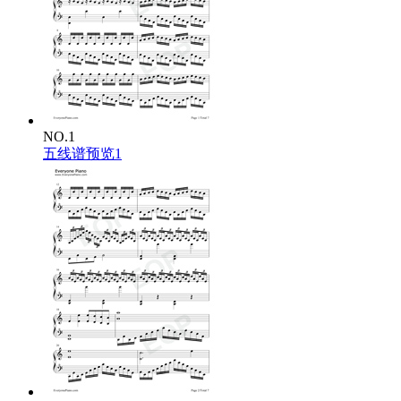
或者学习
【EOP魔鬼训练营2.0版】
教程；
4、原神中如何获得风物之诗琴
传送到
【蒙德城】
，找到地图上钻石标记的
【荣光之风
纪念商店】
；
与
【荣光之风】
店主
【玛乔丽】
对话；
在对话框中，选择
【想找一些特别的纪念品】
；
NO.1
选中
【风物之诗琴】
，消耗15w摩拉购买；
五线谱预览1
有些任务没做是看不到琴的，摩拉不够的多做任务、多
开宝箱；
可加QQ群
839537135
，交流EOP原琴弹奏、音源等问
题。