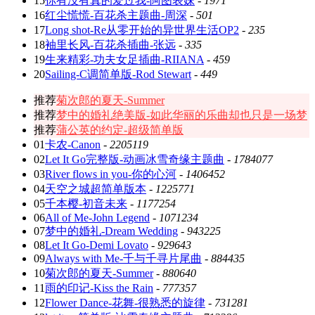
15
你有没有真的爱过我-阿图表妹
-
1971
16
红尘慌慌-百花杀主题曲-周深
-
501
17
Long shot-Re从零开始的异世界生活OP2
-
235
18
袖里长风-百花杀插曲-张远
-
335
19
生来精彩-功夫女足插曲-RIIANA
-
459
20
Sailing-C调简单版-Rod Stewart
-
449
推荐
菊次郎的夏天-Summer
推荐
梦中的婚礼绝美版-如此华丽的乐曲却也只是一场梦
推荐
蒲公英的约定-超级简单版
01
卡农-Canon
-
2205119
02
Let It Go完整版-动画冰雪奇缘主题曲
-
1784077
03
River flows in you-你的心河
-
1406452
04
天空之城超简单版本
-
1225771
05
千本樱-初音未来
-
1177254
06
All of Me-John Legend
-
1071234
07
梦中的婚礼-Dream Wedding
-
943225
08
Let It Go-Demi Lovato
-
929643
09
Always with Me-千与千寻片尾曲
-
884435
10
菊次郎的夏天-Summer
-
880640
11
雨的印记-Kiss the Rain
-
777357
12
Flower Dance-花舞-很熟悉的旋律
-
731281