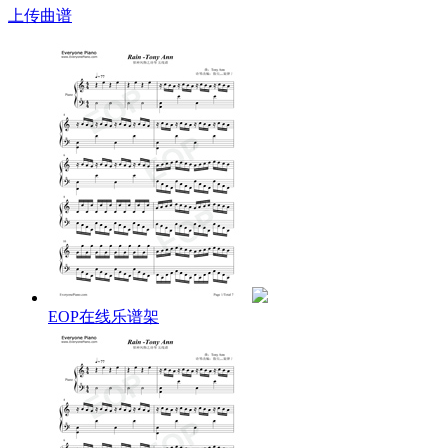
原神弹琴方法：
上传曲谱
1、下载支持原神弹琴的EOP软件
下载
EOP最新版
程序。
运行软件，
菜单
->
设置
->
选项
->
游戏弹琴
，打开“
后台弹
奏
”和“
键位映射
”。
加载键盘模式：
菜单
->
键盘
->
风物之诗琴-XXXX.kmf
2、建议看简谱来学习弹奏
没有一点乐理知识的可以到我们
【字母谱专区】
学习弹
奏。
建议看简谱来学习弹奏，简谱分上下两行，上一行是右
手在
小键盘区
弹奏，下一行是左手在
大键盘区
弹奏。
详细识谱教程可以观看
【EOP大讲堂教程】
的
第3期
和
EOP在线乐谱架
第4期
。
3、使用科学的EOP指法来弹奏
原神本身键位拥挤，双手无法施展，好听的曲子不容易
弹奏。
建议学习
【EOP魔鬼训练营黄金版】
教程；