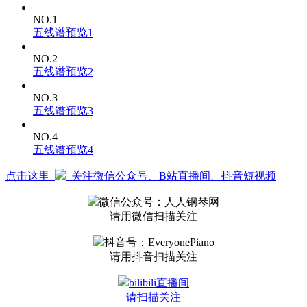
Just wanna let this story die
And I'll be alright
NO.1
We can't be friends
五线谱预览1
But I'd like to just pre-etend
You cling to your papers and pens
NO.2
Wait until you like me again
五线谱预览2
Wait for your love
My love I'll wait for your love
NO.3
Me and my truth we sit in silence
五线谱预览3
Mmm baby girl it's just me and you
'Cause I don't wanna argue but I don't wanna bite
My tongue yeah I think I'd rather die
NO.4
You got me misunderstood
五线谱预览4
But at least I look this good
We can't be friends
点击这里
关注微信公众号、B站直播间、抖音短视频
But I'd like to just pre-etend
You cling to your papers and pens
微信公众号：人人钢琴网
Wait until you like me again
请用微信扫描关注
Wait for your love
My love I'll wait for your love
抖音号：EveryonePiano
I'll wait for your love
请用抖音扫描关注
My love I'll wait for your love
Know that you made me
bilibili直播间
I don't like how you paint me yet I'm still here hanging
Not what you made me
请扫描关注