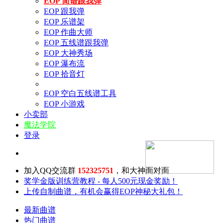
EOP 简谱跟我弹
EOP 跟我弹
EOP 乐谱架
EOP 作曲大师
EOP 五线谱跟我弹
EOP 大神秀场
EOP 瀑布流
EOP 拾音灯
EOP 空白五线谱工具
EOP 小游戏
小卖部
魔法学院
登录
加入QQ交流群
152325751
，和大神面对面
奖学金版训练营教程 - 每人500元现金奖励！
上传自制曲谱，有机会赢得EOP神秘大礼包！
最新曲谱
热门曲谱