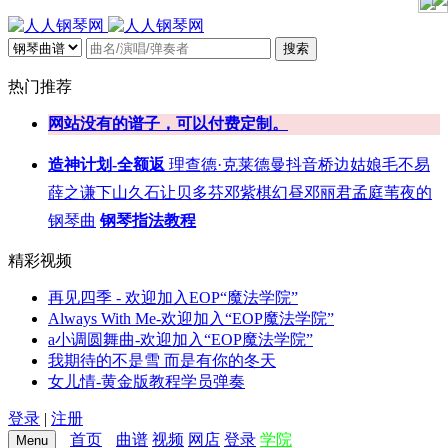
搜索
热门推荐
网站没有的谱子，可以付费定制。
造神计划-全额返
理查德·克莱德曼
抖音
桥边姑娘
毛不易
薛之谦
下山
久石让
贝多芬
邓紫棋
幻昼
邓丽君
孟庭苇
夜的
钢琴曲
钢琴指法教程
精彩视频
再见四季 - 欢迎加入EOP“魔法学院”
Always With Me-欢迎加入“EOP魔法学院”
a小调圆舞曲-欢迎加入“EOP魔法学院”
我期待的不是雪 而是有你的冬天
女儿情-黄金版教程学员弹奏
登录
|
注册
首页
曲谱
视频
网店
登录
学院
Menu