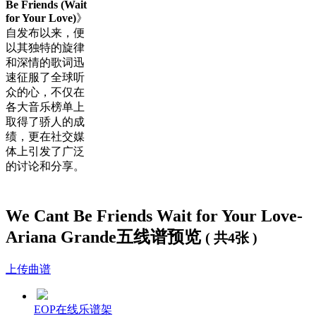
Be Friends (Wait
for Your Love)
》
自发布以来，便
以其独特的旋律
和深情的歌词迅
速征服了全球听
众的心，不仅在
各大音乐榜单上
取得了骄人的成
绩，更在社交媒
体上引发了广泛
的讨论和分享。
歌词下方是
We Can't Be Friends (Wait for Your Love)钢琴谱
，大
家可以
免费下载学习
。
We Cant Be Friends Wait for Your Love-
Ariana Grande五线谱预览
We Can't Be Friends (Wait for Your Love)歌词：
( 共4张 )
I didn't think you'd understand me
上传曲谱
How could you ever even try
I don't wanna tiptoe but I don't wanna hide
But I don't wanna feed this monstrous fire
EOP在线乐谱架