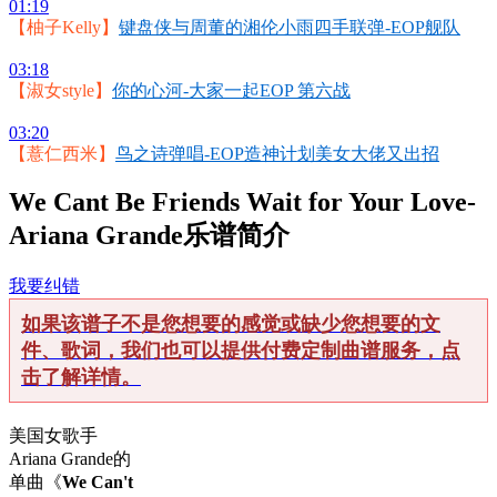
01:19
【柚子Kelly】
键盘侠与周董的湘伦小雨四手联弹-EOP舰队
03:18
【淑女style】
你的心河-大家一起EOP 第六战
03:20
【薏仁西米】
鸟之诗弹唱-EOP造神计划美女大佬又出招
We Cant Be Friends Wait for Your Love-
Ariana Grande乐谱简介
我要纠错
如果该谱子不是您想要的感觉或缺少您想要的文
件、歌词，我们也可以提供付费定制曲谱服务，点
击了解详情。
美国女歌手
Ariana Grande的
单曲《
We Can't