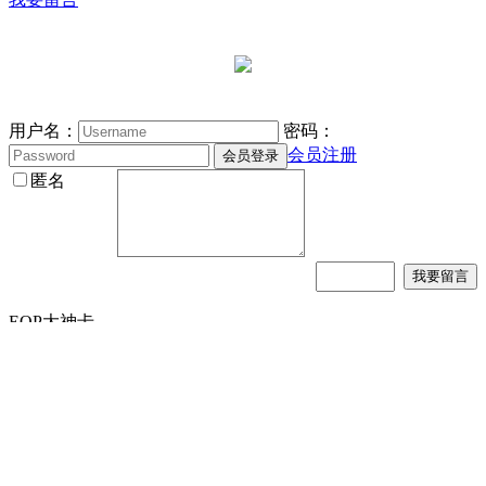
用户名：
密码：
会员注册
匿名
EOP大神卡。
首页
|
钢琴软件
|
在线支持
|
版权声明
|
关于我们
|
加入我们
EOP官方QQ群：黄金版教程群46761××××（
仅限学员加入
）
Q1群：
152325751
（
弹琴学习
） Q2群：
148482005
（
做谱求
谱
） Q3群：
839537135
（
原神弹琴
）
2020-2030 版权所有 EveryonePiano.cn
京ICP备13017002号
京
公网安备11010802036014号
网络文化经营许可证：
京网文【2021】4670-1086号