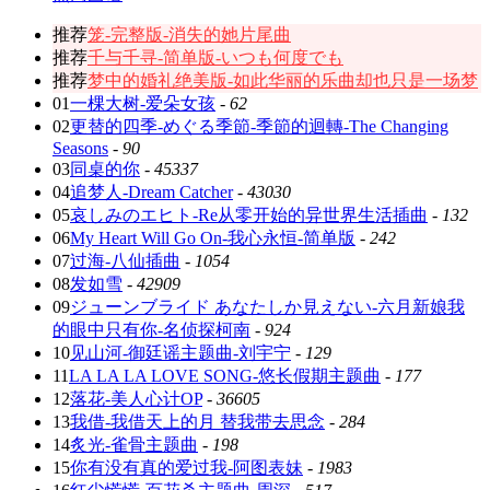
推荐
笼-完整版-消失的她片尾曲
推荐
千与千寻-简单版-いつも何度でも
推荐
梦中的婚礼绝美版-如此华丽的乐曲却也只是一场梦
01
一棵大树-爱朵女孩
-
62
02
更替的四季-めぐる季節-季節的迴轉-The Changing
Seasons
-
90
03
同桌的你
-
45337
04
追梦人-Dream Catcher
-
43030
05
哀しみのエヒト-Re从零开始的异世界生活插曲
-
132
06
My Heart Will Go On-我心永恒-简单版
-
242
07
过海-八仙插曲
-
1054
08
发如雪
-
42909
09
ジューンブライド あなたしか見えない-六月新娘我
的眼中只有你-名侦探柯南
-
924
10
见山河-御廷谣主题曲-刘宇宁
-
129
11
LA LA LA LOVE SONG-悠长假期主题曲
-
177
12
落花-美人心计OP
-
36605
13
我借-我借天上的月 替我带去思念
-
284
14
炙光-雀骨主题曲
-
198
15
你有没有真的爱过我-阿图表妹
-
1983