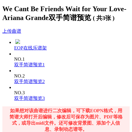
It's something like a daydream
But I feel so seen in the night
We Cant Be Friends Wait for Your Love-
So for now it's only me
Ariana Grande双手简谱预览
And maybe that's all I need
( 共3张 )
We can't be friends
But I'd like to just pre-etend
上传曲谱
You cling to your papers and pens
Wait until you like me again
Wait for your love
EOP在线乐谱架
My love I'll wait for your love
I'll wait for your love
NO.1
My love I'll wait for your love
I'll wait for your love
双手简谱预览1
I'll wait for your love
I'll wait for your love
NO.2
I'll wait for your love
双手简谱预览2
I'll wait for your love
NO.3
双手简谱预览3
如果想对该曲谱进行二次编辑，可下载EOPN格式，用
简谱大师打开后编辑，修改后可保存为图片、PDF等格
式，或导出midi文件。还可修改背景图、添加个人信
息、录制动态谱等。