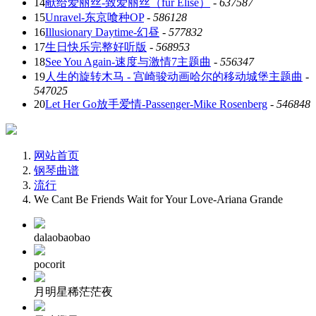
14
献给爱丽丝-致爱丽丝（für Elise）
-
637587
15
Unravel-东京喰种OP
-
586128
16
Illusionary Daytime-幻昼
-
577832
17
生日快乐完整好听版
-
568953
18
See You Again-速度与激情7主题曲
-
556347
19
人生的旋转木马 - 宫崎骏动画哈尔的移动城堡主题曲
-
547025
20
Let Her Go放手爱情-Passenger-Mike Rosenberg
-
546848
网站首页
钢琴曲谱
流行
We Cant Be Friends Wait for Your Love-Ariana Grande
dalaobaobao
pocorit
月明星稀茫茫夜