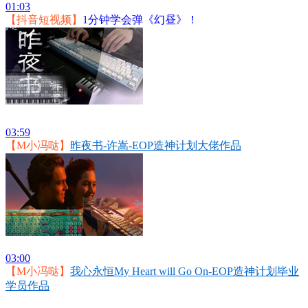
01:03
【抖音短视频】
1分钟学会弹《幻昼》！
03:59
【M小冯哒】
昨夜书-许嵩-EOP造神计划大佬作品
03:00
【M小冯哒】
我心永恒My Heart will Go On-EOP造神计划毕业
学员作品