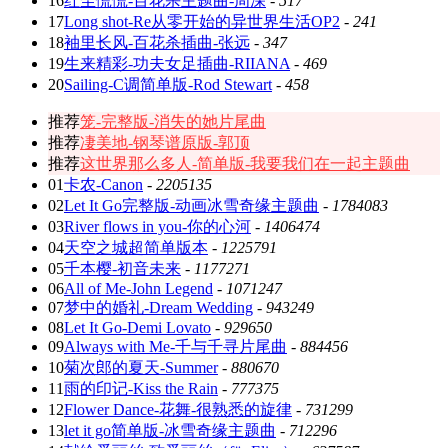
16
红尘慌慌-百花杀主题曲-周深
-
517
17
Long shot-Re从零开始的异世界生活OP2
-
241
18
袖里长风-百花杀插曲-张远
-
347
19
生来精彩-功夫女足插曲-RIIANA
-
469
20
Sailing-C调简单版-Rod Stewart
-
458
推荐
笼-完整版-消失的她片尾曲
推荐
凄美地-钢琴谱原版-郭顶
推荐
这世界那么多人-简单版-我要我们在一起主题曲
01
卡农-Canon
-
2205135
02
Let It Go完整版-动画冰雪奇缘主题曲
-
1784083
03
River flows in you-你的心河
-
1406474
04
天空之城超简单版本
-
1225791
05
千本樱-初音未来
-
1177271
06
All of Me-John Legend
-
1071247
07
梦中的婚礼-Dream Wedding
-
943249
08
Let It Go-Demi Lovato
-
929650
09
Always with Me-千与千寻片尾曲
-
884456
10
菊次郎的夏天-Summer
-
880670
11
雨的印记-Kiss the Rain
-
777375
12
Flower Dance-花舞-很熟悉的旋律
-
731299
13
let it go简单版-冰雪奇缘主题曲
-
712296