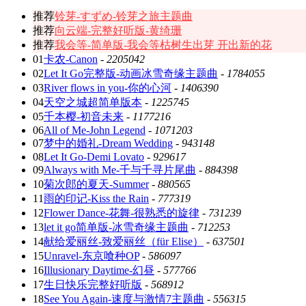
推荐
铃芽-すずめ-铃芽之旅主题曲
推荐
向云端-完整好听版-黄绮珊
推荐
我会等-简单版-我会等枯树生出芽 开出新的花
01
卡农-Canon
-
2205042
02
Let It Go完整版-动画冰雪奇缘主题曲
-
1784055
03
River flows in you-你的心河
-
1406390
04
天空之城超简单版本
-
1225745
05
千本樱-初音未来
-
1177216
06
All of Me-John Legend
-
1071203
07
梦中的婚礼-Dream Wedding
-
943148
08
Let It Go-Demi Lovato
-
929617
09
Always with Me-千与千寻片尾曲
-
884398
10
菊次郎的夏天-Summer
-
880565
11
雨的印记-Kiss the Rain
-
777319
12
Flower Dance-花舞-很熟悉的旋律
-
731239
13
let it go简单版-冰雪奇缘主题曲
-
712253
14
献给爱丽丝-致爱丽丝（für Elise）
-
637501
15
Unravel-东京喰种OP
-
586097
16
Illusionary Daytime-幻昼
-
577766
17
生日快乐完整好听版
-
568912
18
See You Again-速度与激情7主题曲
-
556315