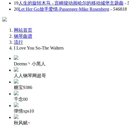
19
人生的旋转木马 - 宫崎骏动画哈尔的移动城堡主题曲
-
20
Let Her Go放手爱情-Passenger-Mike Rosenberg
-
546818
网站首页
钢琴曲谱
流行
I Love You So-The Walters
Deemo丶小黑人
人人钢琴网超哥
糖宝9386
千念00
弹情xps10
秋风赋~