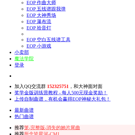
EOP 作曲大师
EOP 五线谱跟我弹
EOP 大神秀场
EOP 瀑布流
EOP 拾音灯
EOP 空白五线谱工具
EOP 小游戏
小卖部
魔法学院
登录
加入QQ交流群
152325751
，和大神面对面
奖学金版训练营教程 - 每人500元现金奖励！
上传自制曲谱，有机会赢得EOP神秘大礼包！
最新曲谱
热门曲谱
推荐
笼-完整版-消失的她片尾曲
推荐
所念皆星河-CMJ