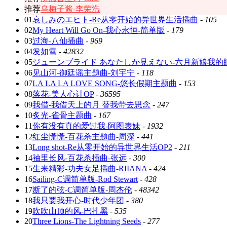
推荐
乌梅子酱-李荣浩
01
哀しみのエヒト-Re从零开始的异世界生活插曲
-
105
02
My Heart Will Go On-我心永恒-简单版
-
179
03
过海-八仙插曲
-
969
04
发如雪
-
42832
05
ジューンブライド あなたしか見えない-六月新娘我的
06
见山河-御廷谣主题曲-刘宇宁
-
118
07
LA LA LA LOVE SONG-悠长假期主题曲
-
153
08
落花-美人心计OP
-
36595
09
我借-我借天上的月 替我带去思念
-
247
10
炙光-雀骨主题曲
-
167
11
你有没有真的爱过我-阿图表妹
-
1932
12
红尘慌慌-百花杀主题曲-周深
-
441
13
Long shot-Re从零开始的异世界生活OP2
-
211
14
袖里长风-百花杀插曲-张远
-
300
15
生来精彩-功夫女足插曲-RIIANA
-
424
16
Sailing-C调简单版-Rod Stewart
-
428
17
断了的弦-C调简单版-周杰伦
-
48342
18
我只要我开心-时代少年团
-
380
19
吹吹山顶的风-巴扎黑
-
535
20
Three Lions-The Lightning Seeds
-
277