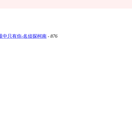
眼中只有你-名侦探柯南
-
876