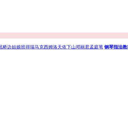
珉
桥边姑娘
班得瑞
马克西姆
洛天依
下山
邓丽君
孟庭苇
钢琴指法教