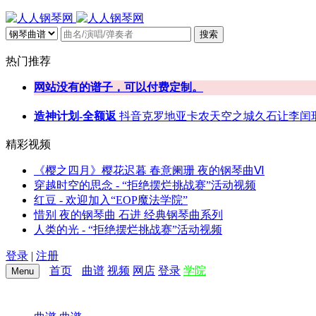
搜索
热门推荐
网站没有的谱子，可以付费定制。
造神计划-全额返
抖音
克罗地亚
卡农
天空之城
久石让
李闰
精彩视频
《樱之四月》樱花迟暮 春意阑珊 夜的钢琴曲Ⅵ
穿越时空的思念 - “拒绝摆烂挑战赛”活动视频
红豆 - 欢迎加入“EOP魔法学院”
惜别 夜的钢琴曲 石进 经典钢琴曲系列
人类的光 - “拒绝摆烂挑战赛”活动视频
登录
|
注册
首页
曲谱
视频
网店
登录
学院
Menu