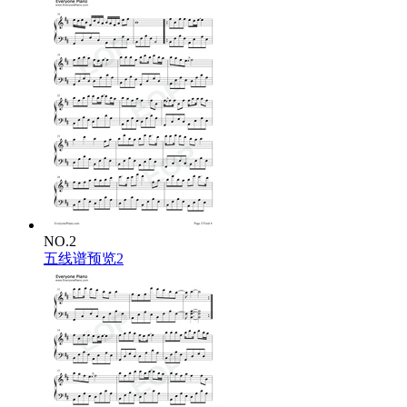
阁楼红颜静思量
相视一笑梦一场
为你深情点成将
金戈铁马上战场
我愿为你一生守边疆
我学会那本领回马枪
赶走虎豹豺狼
让你不会再受伤
我会站在最高的山岗
我英姿那飒爽 回马枪
哪怕余生尽失又何妨
rap：
手持丈二枪 北战关外南过江
NO.2
上山猛虎斗 也能入海捉龙王
五线谱预览2
此枪路法八十四 一路更比一路强
怀抱琵琶迎门刺 二郎担山肩上扛
宿鸟食尽林中入 玉女穿梭占八方
拨草寻得蛇出洞 怪蟒翻身背后藏
落花满地尘埃染 顺风扯旗意气扬
我愿为你一生守边疆
我学会那本领回马枪