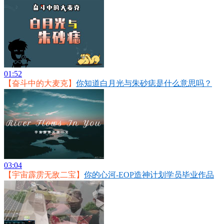
01:52
【奋斗中的大麦克】
你知道白月光与朱砂痣是什么意思吗？
03:04
【宇宙霹雳无敌二宝】
你的心河-EOP造神计划学员毕业作品