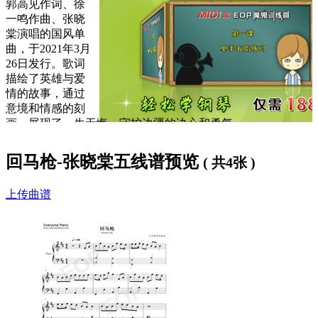
郭高见作词、徐
一鸣作曲、张晓
棠演唱的国风单
曲，于2021年3月
26日发行。歌词
描绘了英雄与爱
情的故事，通过
意境和情感的刻
画，展现了一生无悔、守护边疆的决心和勇气。
歌词下方是
回马枪钢琴谱
，大家可以
免费下载学习
。
回马枪-张晓棠五线谱预览
( 共4张 )
回马枪歌词：
上传曲谱
梅雪争春未肯降
雪却输梅一段香
风中英雄叹彷徨
一杆缨枪竖身旁
阁楼红颜静思量
相视一笑梦一场
为你深情点成将
金戈铁马上战场