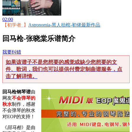
02:00
【初学者_】
Astronomia-黑人抬棺-初佬最新作品
回马枪-张晓棠乐谱简介
我要纠错
如果该谱子不是您想要的感觉或缺少您想要的文
件、歌词，我们也可以提供付费定制曲谱服务，点
击了解详情。
回马枪钢琴谱
由
网友
不会弹琴的
秋水
制作，感谢
不会弹琴的秋水
对EOP的支持！
《
回马枪
》是由