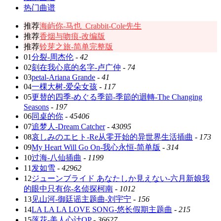
热门曲谱
推荐
海屿你-马也_Crabbit-Cole先生
推荐
香烟与吻痕-改编版
推荐
铃芽之旅-简单完整版
01
分裂-周杰伦
-
42
02
刻在我心底的名字-卢广仲
-
74
03
petal-Ariana Grande
-
41
04
一棵大树-爱朵女孩
-
117
05
更替的四季-めぐる季節-季節的迴轉-The Changing
Seasons
-
197
06
同桌的你
-
45406
07
追梦人-Dream Catcher
-
43095
08
哀しみのエヒト-Re从零开始的异世界生活插曲
-
173
09
My Heart Will Go On-我心永恒-简单版
-
314
10
过海-八仙插曲
-
1199
11
发如雪
-
42962
12
ジューンブライド あなたしか見えない-六月新娘我
的眼中只有你-名侦探柯南
-
1012
13
见山河-御廷谣主题曲-刘宇宁
-
156
14
LA LA LA LOVE SONG-悠长假期主题曲
-
215
15
落花-美人心计OP
-
36627