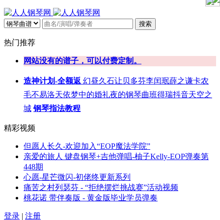
搜索
热门推荐
网站没有的谱子，可以付费定制。
造神计划-全额返
幻昼
久石让
贝多芬
李闰珉
薛之谦
卡农
毛不易
洛天依
梦中的婚礼
夜的钢琴曲
班得瑞
抖音
天空之
城
钢琴指法教程
精彩视频
但愿人长久-欢迎加入“EOP魔法学院”
亲爱的旅人 键盘钢琴+吉他弹唱-柚子Kelly-EOP弹奏第
448期
心愿-星芒微闪-初佬终更新系列
痛苦之村列瑟芬 - “拒绝摆烂挑战赛”活动视频
桃花诺 带伴奏版 - 黄金版毕业学员弹奏
登录
|
注册