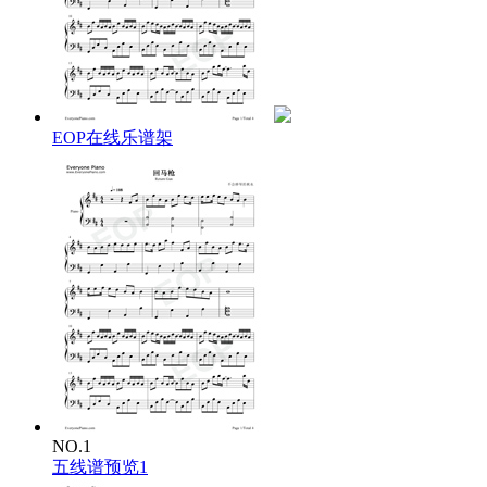
我愿为你一生守边疆
我学会那本领回马枪
赶走虎豹豺狼
让你不会再受伤
我会站在最高的山岗
我英姿那飒爽 回马枪
EOP在线乐谱架
哪怕余生尽失又何妨
念白：
飒爽英姿五尺枪
叱咤风云踏苍狼
曙光初照演兵场
女子飞扬回马枪
rap：
手持丈二枪 北战关外南过江
上山猛虎斗 也能入海捉龙王
此枪路法八十四 一路更比一路强
怀抱琵琶迎门刺 二郎担山肩上扛
梅雪争春未肯降
雪却输梅一段香
NO.1
风中英雄叹彷徨
五线谱预览1
一杆缨枪竖身旁