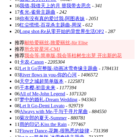
16
我借-我借天上的月 替我带去思念
-
341
17
炙光-雀骨主题曲
-
242
18
你有没有真的爱过我-阿图表妹
-
2051
19
红尘慌慌-百花杀主题曲-周深
-
612
20
Long shot-Re从零开始的异世界生活OP2
-
287
推荐
献给爱丽丝-致爱丽丝-für Elise
推荐
所念皆星河-CMJ
推荐
我会等-简单版-我会等枯树生出芽 开出新的花
01
卡农-Canon
-
2205304
02
Let It Go完整版-动画冰雪奇缘主题曲
-
1784131
03
River flows in you-你的心河
-
1406572
04
天空之城超简单版本
-
1225871
05
千本樱-初音未来
-
1177394
06
All of Me-John Legend
-
1071320
07
梦中的婚礼-Dream Wedding
-
943363
08
Let It Go-Demi Lovato
-
929719
09
Always with Me-千与千寻片尾曲
-
884550
10
菊次郎的夏天-Summer
-
880781
11
雨的印记-Kiss the Rain
-
777467
12
Flower Dance-花舞-很熟悉的旋律
-
731398