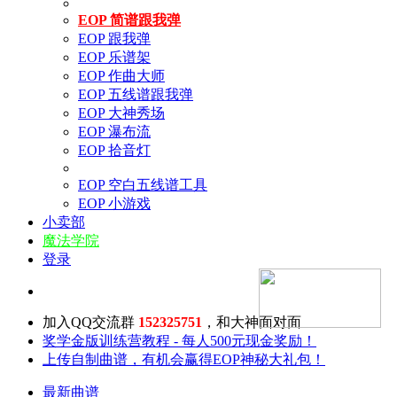
EOP 简谱跟我弹
EOP 跟我弹
EOP 乐谱架
EOP 作曲大师
EOP 五线谱跟我弹
EOP 大神秀场
EOP 瀑布流
EOP 拾音灯
EOP 空白五线谱工具
EOP 小游戏
小卖部
魔法学院
登录
加入QQ交流群
152325751
，和大神面对面
奖学金版训练营教程 - 每人500元现金奖励！
上传自制曲谱，有机会赢得EOP神秘大礼包！
最新曲谱