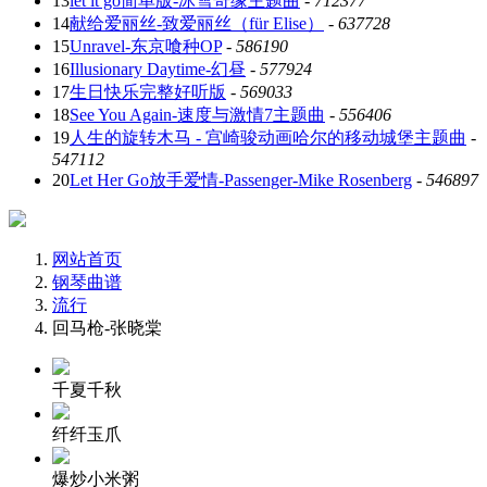
13
let it go简单版-冰雪奇缘主题曲
-
712377
14
献给爱丽丝-致爱丽丝（für Elise）
-
637728
15
Unravel-东京喰种OP
-
586190
16
Illusionary Daytime-幻昼
-
577924
17
生日快乐完整好听版
-
569033
18
See You Again-速度与激情7主题曲
-
556406
19
人生的旋转木马 - 宫崎骏动画哈尔的移动城堡主题曲
-
547112
20
Let Her Go放手爱情-Passenger-Mike Rosenberg
-
546897
网站首页
钢琴曲谱
流行
回马枪-张晓棠
千夏千秋
纤纤玉爪
爆炒小米粥