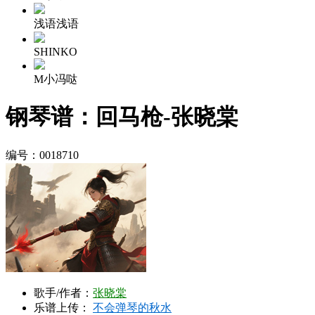
浅语浅语
SHINKO
M小冯哒
钢琴谱：回马枪-张晓棠
编号：0018710
歌手/作者：
张晓棠
乐谱上传：
不会弹琴的秋水