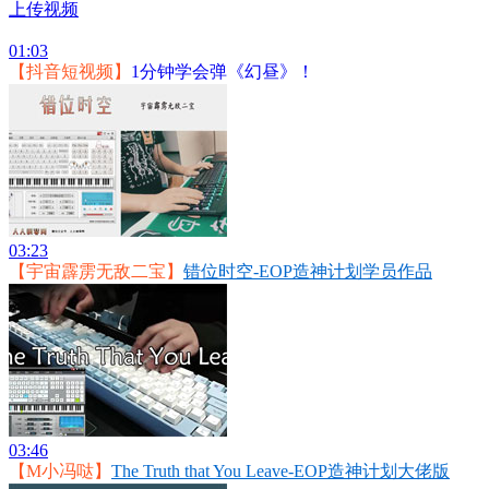
上传视频
01:03
【抖音短视频】
1分钟学会弹《幻昼》！
03:23
【宇宙霹雳无敌二宝】
错位时空-EOP造神计划学员作品
03:46
【M小冯哒】
The Truth that You Leave-EOP造神计划大佬版