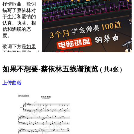
抒情歌曲，歌词
描写了蔡依林对
于生活和爱情的
认真、执著、相
信和洒脱的态
度。
歌词下方是
如果
不想要钢琴谱
，大家可以
免费下载学习
。
如果不想要歌词：
如果不想要-蔡依林五线谱预览
( 共4张 )
你的视线
上传曲谱
今晚有些改变
害怕你说出伤人的字眼
爱是苦辣酸甜
我都不能拒绝
陪你尝一遍 无怨
不想再见
却又回到原点
掩饰不了双眼流落的思念