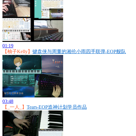
01:19
【柚子Kelly】
键盘侠与周董的湘伦小雨四手联弹-EOP舰队
03:48
【_一人_】
Tears-EOP造神计划学员作品