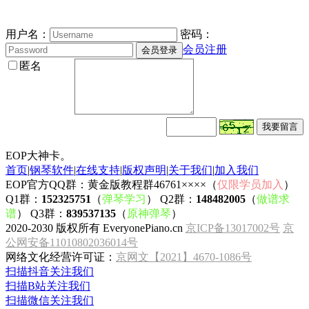
用户名：
密码：
会员注册
匿名
EOP大神卡。
首页
|
钢琴软件
|
在线支持
|
版权声明
|
关于我们
|
加入我们
EOP官方QQ群：黄金版教程群46761××××（
仅限学员加入
）
Q1群：
152325751
（
弹琴学习
） Q2群：
148482005
（
做谱求
谱
） Q3群：
839537135
（
原神弹琴
）
2020-2030 版权所有 EveryonePiano.cn
京ICP备13017002号
京
公网安备11010802036014号
网络文化经营许可证：
京网文【2021】4670-1086号
扫描抖音关注我们
扫描B站关注我们
扫描微信关注我们