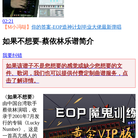
02:21
【M小冯哒】
你的答案-EOP造神计划毕业大佬最新弹唱
如果不想要-蔡依林乐谱简介
我要纠错
如果该谱子不是您想要的感觉或缺少您想要的文
件、歌词，我们也可以提供付费定制曲谱服务，点
击了解详情。
《
如果不想要
》
由中国台湾歌手
蔡依林演唱，收
录于2001年7月发
行的专辑《Lucky
Number》。这是
一首高亢感人的