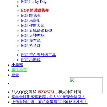
EOP Lucky Dog
EOP 简谱跟我弹
EOP 跟我弹
EOP 乐谱架
EOP 作曲大师
EOP 五线谱跟我弹
EOP 大神秀场
EOP 瀑布流
EOP 拾音灯
EOP 空白五线谱工具
EOP 小游戏
小卖部
魔法学院
登录
加入QQ交流群
152325751
，和大神面对面
奖学金版训练营教程 - 每人500元现金奖励！
上传自制曲谱，有机会赢得EOP神秘大礼包！