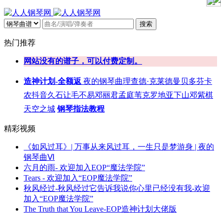
搜索
热门推荐
网站没有的谱子，可以付费定制。
造神计划-全额返
夜的钢琴曲
理查德·克莱德曼
贝多芬
卡
农
抖音
久石让
毛不易
邓丽君
孟庭苇
克罗地亚
下山
邓紫棋
天空之城
钢琴指法教程
精彩视频
《如风过耳》| 万事从来风过耳，一生只是梦游身 | 夜的
钢琴曲Ⅵ
六月的雨- 欢迎加入EOP“魔法学院”
Tears - 欢迎加入“EOP魔法学院”
秋风经过-秋风经过它告诉我说你心里已经没有我-欢迎
加入“EOP魔法学院”
The Truth that You Leave-EOP造神计划大佬版