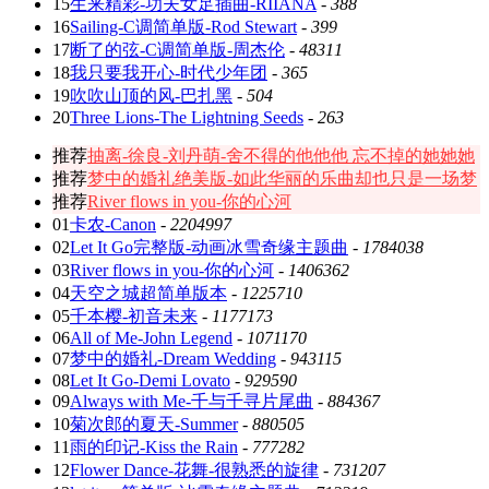
15
生来精彩-功夫女足插曲-RIIANA
-
388
16
Sailing-C调简单版-Rod Stewart
-
399
17
断了的弦-C调简单版-周杰伦
-
48311
18
我只要我开心-时代少年团
-
365
19
吹吹山顶的风-巴扎黑
-
504
20
Three Lions-The Lightning Seeds
-
263
推荐
抽离-徐良-刘丹萌-舍不得的他他他 忘不掉的她她她
推荐
梦中的婚礼绝美版-如此华丽的乐曲却也只是一场梦
推荐
River flows in you-你的心河
01
卡农-Canon
-
2204997
02
Let It Go完整版-动画冰雪奇缘主题曲
-
1784038
03
River flows in you-你的心河
-
1406362
04
天空之城超简单版本
-
1225710
05
千本樱-初音未来
-
1177173
06
All of Me-John Legend
-
1071170
07
梦中的婚礼-Dream Wedding
-
943115
08
Let It Go-Demi Lovato
-
929590
09
Always with Me-千与千寻片尾曲
-
884367
10
菊次郎的夏天-Summer
-
880505
11
雨的印记-Kiss the Rain
-
777282
12
Flower Dance-花舞-很熟悉的旋律
-
731207