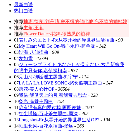
最新曲谱
热门曲谱
推荐
抽离-徐良-刘丹萌-舍不得的他他他 忘不掉的她她她
推荐
主角-王菲
推荐
Flower Dance-花舞-很熟悉的旋律
01
哀しみのエヒト-Re从零开始的异世界生活插曲
-
90
02
My Heart Will Go On-我心永恒-简单版
-
142
03
过海-八仙插曲
-
909
04
发如雪
-
42794
05
ジューンブライド あなたしか見えない-六月新娘我
的眼中只有你-名侦探柯南
-
837
06
见山河-御廷谣主题曲-刘宇宁
-
114
07
LA LA LA LOVE SONG-悠长假期主题曲
-
147
08
落花-美人心计OP
-
36584
09
我借-我借天上的月 替我带去思念
-
228
10
炙光-雀骨主题曲
-
153
11
你有没有真的爱过我-阿图表妹
-
1901
12
红尘慌慌-百花杀主题曲-周深
-
405
13
Long shot-Re从零开始的异世界生活OP2
-
194
14
袖里长风-百花杀插曲-张远
-
266