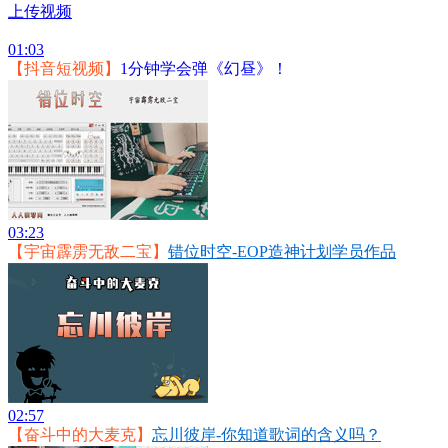
上传视频
01:03
【抖音短视频】
1分钟学会弹《幻昼》！
03:23
【宇宙霹雳无敌二宝】
错位时空-EOP造神计划学员作品
02:57
【奋斗中的大麦克】
忘川彼岸-你知道歌词的含义吗？