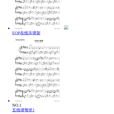
爱是无路可逃
谁都不能忘掉
真实的拥抱 与哭嚎
如果不想要 就不要
别假装一切都好
我也受不了
梦想太无聊
EOP在线乐谱架
抓不住你的心跳
如果不想要 就不要
能这样简单多好
爱也爱够了
伤痛太无聊 不要
不想再见
却又回到原点
掩饰不了双眼流落的思念
爱是无路可逃
谁都不能忘掉
真实的拥抱 与哭嚎
如果不想要 就不要
别假装一切都好
NO.1
我也受不了
五线谱预览1
梦想太无聊