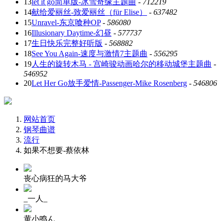
13
let it go简单版-冰雪奇缘主题曲
-
712219
14
献给爱丽丝-致爱丽丝（für Elise）
-
637482
15
Unravel-东京喰种OP
-
586080
16
Illusionary Daytime-幻昼
-
577737
17
生日快乐完整好听版
-
568882
18
See You Again-速度与激情7主题曲
-
556295
19
人生的旋转木马 - 宫崎骏动画哈尔的移动城堡主题曲
-
546952
20
Let Her Go放手爱情-Passenger-Mike Rosenberg
-
546806
网站首页
钢琴曲谱
流行
如果不想要-蔡依林
丧心病狂的马大爷
_一人_
黄小鸣ん