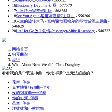
15
Unravel-东京喰种OP
-
586011
16
Illusionary Daytime-幻昼
-
577570
17
生日快乐完整好听版
-
568755
18
See You Again-速度与激情7主题曲
-
556206
19
人生的旋转木马 - 宫崎骏动画哈尔的移动城堡主题曲
-
546829
20
Let Her Go放手爱情-Passenger-Mike Rosenberg
-
546727
网站首页
钢琴曲谱
流行
What About Now-Westlife-Chris Daughtry
看看我的几个装逼神曲，你觉得哪个是无法超越的？
花舞+伴奏
克罗地亚狂想曲+伴奏
夜的钢琴曲一+伴奏
你的心河+伴奏
星空+伴奏
洋娃娃和小熊跳舞