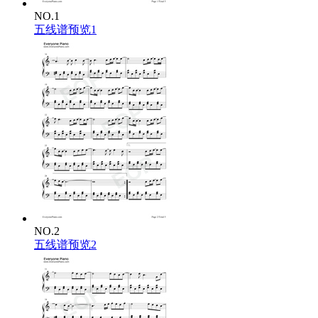
What if you're making me all that I was meant to be
What if our love it never went away
NO.1
What if it's lost behind words we could never find
五线谱预览1
Baby before it's too late
What about now
Now that we're here
Now that we've come this far
Just hold on
There is nothing to fear
For I am right beside you
For all my life
I am yours
What about now
What about today
What if you're making me all that I was meant to be
What if our love never went away
What if it's lost behind words we could never find
What about now
What about today
NO.2
What if you're making me all that I was meant to be
五线谱预览2
What if our love never went away
What if it's lost behind words we could never find
Baby before it's too late
Baby before it's too late
Baby before it's too late