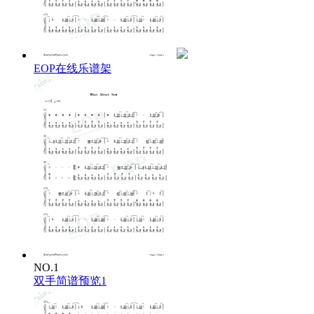
EOP在线乐谱架
NO.1
双手简谱预览1