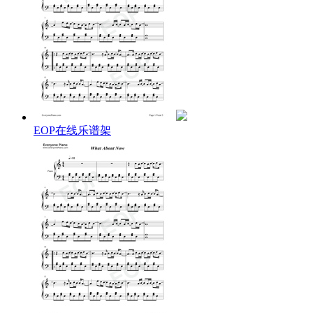
And make it to the dawn
Change the colors of the sky
And open up to
The ways you made me feel alive
The ways I loved you
For all the things that never died
To make it through the night
Love will find you
What about now
What about today
EOP在线乐谱架
What if you're making me all that I was meant to be
What if our love never went away
What if it's lost behind words we could never find
Baby before it's too late
What about now
The sun is breaking in your eyes
To start a new day
This broken heart can still survive
With a touch of your grace
Shadows fade into the light
I am by your side
Where love will find you
What about now
What about today