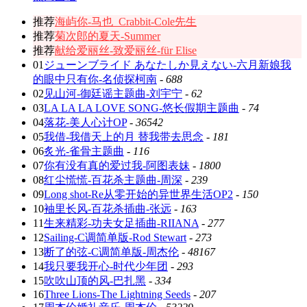
推荐
海屿你-马也_Crabbit-Cole先生
推荐
菊次郎的夏天-Summer
推荐
献给爱丽丝-致爱丽丝-für Elise
01
ジューンブライド あなたしか見えない-六月新娘我
的眼中只有你-名侦探柯南
-
688
02
见山河-御廷谣主题曲-刘宇宁
-
62
03
LA LA LA LOVE SONG-悠长假期主题曲
-
74
04
落花-美人心计OP
-
36542
05
我借-我借天上的月 替我带去思念
-
181
06
炙光-雀骨主题曲
-
116
07
你有没有真的爱过我-阿图表妹
-
1800
08
红尘慌慌-百花杀主题曲-周深
-
239
09
Long shot-Re从零开始的异世界生活OP2
-
150
10
袖里长风-百花杀插曲-张远
-
163
11
生来精彩-功夫女足插曲-RIIANA
-
277
12
Sailing-C调简单版-Rod Stewart
-
273
13
断了的弦-C调简单版-周杰伦
-
48167
14
我只要我开心-时代少年团
-
293
15
吹吹山顶的风-巴扎黑
-
334
16
Three Lions-The Lightning Seeds
-
207