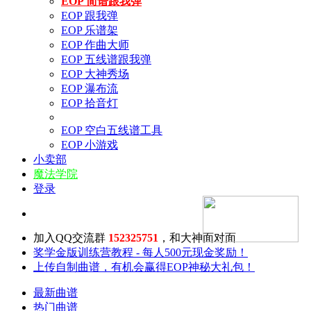
EOP 简谱跟我弹
EOP 跟我弹
EOP 乐谱架
EOP 作曲大师
EOP 五线谱跟我弹
EOP 大神秀场
EOP 瀑布流
EOP 拾音灯
EOP 空白五线谱工具
EOP 小游戏
小卖部
魔法学院
登录
加入QQ交流群
152325751
，和大神面对面
奖学金版训练营教程 - 每人500元现金奖励！
上传自制曲谱，有机会赢得EOP神秘大礼包！
最新曲谱
热门曲谱