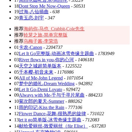
17
周杰伦婚礼音乐-周杰伦
-
53229
18
Dont Stop Me Now-Queen
-
50531
19
过海-八仙插曲
-
638
20
青玉恋-刘宇
-
347
推荐
海屿你-马也_Crabbit-Cole先生
推荐
铃芽之旅-简单完整版
推荐
乌梅子酱-李荣浩
01
卡农-Canon
-
2204737
02
Let It Go完整版-动画冰雪奇缘主题曲
-
1783949
03
River flows in you-你的心河
-
1406181
04
天空之城超简单版本
-
1225522
05
千本樱-初音未来
-
1176986
06
All of Me-John Legend
-
1071054
07
梦中的婚礼-Dream Wedding
-
942892
08
Let It Go-Demi Lovato
-
929472
09
Always with Me-千与千寻片尾曲
-
884233
10
菊次郎的夏天-Summer
-
880262
11
雨的印记-Kiss the Rain
-
777106
12
Flower Dance-花舞-很熟悉的旋律
-
731022
13
let it go简单版-冰雪奇缘主题曲
-
712083
14
献给爱丽丝-致爱丽丝（für Elise）
-
637283