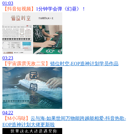
01:03
【抖音短视频】
1分钟学会弹《幻昼》！
03:23
【宇宙霹雳无敌二宝】
错位时空-EOP造神计划学员作品
04:22
【M小冯哒】
云与海-如果世间万物能跨越能相爱-抖音热歌-
EOP造神计划大佬更新啦