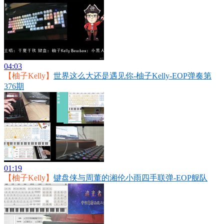
04:03
【柚子Kelly】
世界这么大还是遇见你-柚子Kelly-EOP弹奏第
376期
01:19
【柚子Kelly】
键盘侠与周董的湘伦小雨四手联弹-EOP舰队