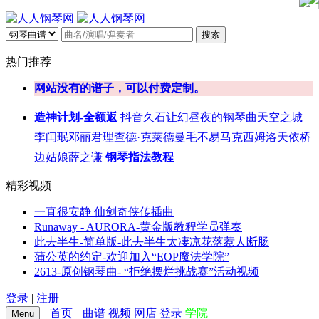
搜索
热门推荐
网站没有的谱子，可以付费定制。
造神计划-全额返
抖音
久石让
幻昼
夜的钢琴曲
天空之城
李闰珉
邓丽君
理查德·克莱德曼
毛不易
马克西姆
洛天依
桥
边姑娘
薛之谦
钢琴指法教程
精彩视频
一直很安静 仙剑奇侠传插曲
Runaway - AURORA-黄金版教程学员弹奏
此去半生-简单版-此去半生太凄凉花落惹人断肠
蒲公英的约定-欢迎加入“EOP魔法学院”
2613-原创钢琴曲- “拒绝摆烂挑战赛”活动视频
登录
|
注册
首页
曲谱
视频
网店
登录
学院
Menu