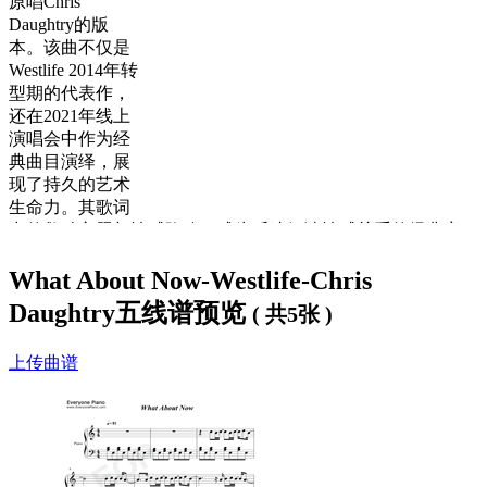
原唱Chris
Daughtry的版
本。该曲不仅是
Westlife 2014年转
型期的代表作，
还在2021年线上
演唱会中作为经
典曲目演绎，展
现了持久的艺术
生命力。其歌词
中的救赎主题与情感隐喻，成为乐迷解读情感关系的经典案
例。
What About Now-Westlife-Chris
歌词下方是
What About Now钢琴谱
，大家可以
免费下载学
Daughtry五线谱预览
( 共5张 )
习
。
What About Now歌词：
上传曲谱
Shadows fill an empty heart
As love is fading
From all the things that we are
But are not saying
Can we see beyond the scars