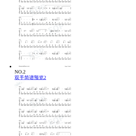
NO.2
双手简谱预览2