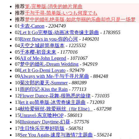
推荐
笼-完整版-消失的她片尾曲
推荐
千与千寻-简单版-いつも何度でも
推荐
梦中的婚礼绝美版-如此华丽的乐曲却也只是一场梦
01
卡农-Canon
-
2204749
02
Let It Go完整版-动画冰雪奇缘主题曲
-
1783955
03
River flows in you-你的心河
-
1406201
04
天空之城超简单版本
-
1225532
05
千本樱-初音未来
-
1177016
06
All of Me-John Legend
-
1071067
07
梦中的婚礼-Dream Wedding
-
942919
08
Let It Go-Demi Lovato
-
929479
09
Always with Me-千与千寻片尾曲
-
884248
10
菊次郎的夏天-Summer
-
880289
11
雨的印记-Kiss the Rain
-
777113
12
Flower Dance-花舞-很熟悉的旋律
-
731035
13
let it go简单版-冰雪奇缘主题曲
-
712093
14
献给爱丽丝-致爱丽丝（für Elise）
-
637298
15
Unravel-东京喰种OP
-
586013
16
Illusionary Daytime-幻昼
-
577576
17
生日快乐完整好听版
-
568761
18
See You Again-速度与激情7主题曲
-
556214