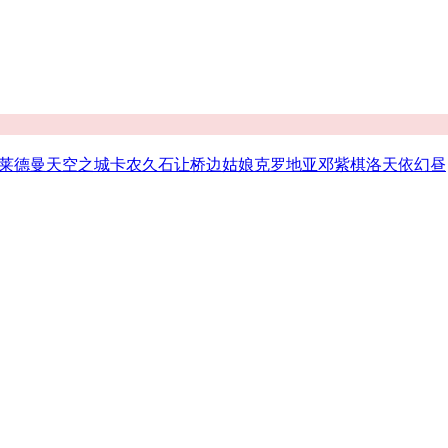
克莱德曼
天空之城
卡农
久石让
桥边姑娘
克罗地亚
邓紫棋
洛天依
幻昼