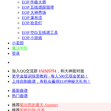
EOP 作曲大师
EOP 五线谱跟我弹
EOP 大神秀场
EOP 瀑布流
EOP 拾音灯
EOP 空白五线谱工具
EOP 小游戏
小卖部
魔法学院
登录
加入QQ交流群
152325751
，和大神面对面
奖学金版训练营教程 - 每人500元现金奖励！
上传自制曲谱，有机会赢得EOP神秘大礼包！
最新曲谱
热门曲谱
推荐
菊次郎的夏天-Summer
推荐
前程似锦-许嵩