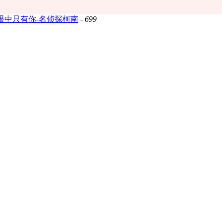
眼中只有你-名侦探柯南
-
699