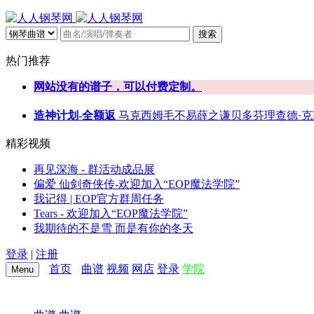
搜索
热门推荐
网站没有的谱子，可以付费定制。
造神计划-全额返
马克西姆
毛不易
薛之谦
贝多芬
理查德·
精彩视频
再见深海 - 群活动成品展
偏爱 仙剑奇侠传-欢迎加入“EOP魔法学院”
我记得 | EOP官方群周任务
Tears - 欢迎加入“EOP魔法学院”
我期待的不是雪 而是有你的冬天
登录
|
注册
首页
曲谱
视频
网店
登录
学院
Menu