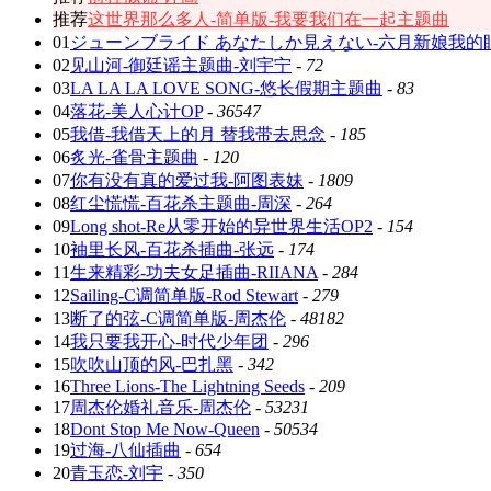
推荐
这世界那么多人-简单版-我要我们在一起主题曲
01
ジューンブライド あなたしか見えない-六月新娘我的
02
见山河-御廷谣主题曲-刘宇宁
-
72
03
LA LA LA LOVE SONG-悠长假期主题曲
-
83
04
落花-美人心计OP
-
36547
05
我借-我借天上的月 替我带去思念
-
185
06
炙光-雀骨主题曲
-
120
07
你有没有真的爱过我-阿图表妹
-
1809
08
红尘慌慌-百花杀主题曲-周深
-
264
09
Long shot-Re从零开始的异世界生活OP2
-
154
10
袖里长风-百花杀插曲-张远
-
174
11
生来精彩-功夫女足插曲-RIIANA
-
284
12
Sailing-C调简单版-Rod Stewart
-
279
13
断了的弦-C调简单版-周杰伦
-
48182
14
我只要我开心-时代少年团
-
296
15
吹吹山顶的风-巴扎黑
-
342
16
Three Lions-The Lightning Seeds
-
209
17
周杰伦婚礼音乐-周杰伦
-
53231
18
Dont Stop Me Now-Queen
-
50534
19
过海-八仙插曲
-
654
20
青玉恋-刘宇
-
350