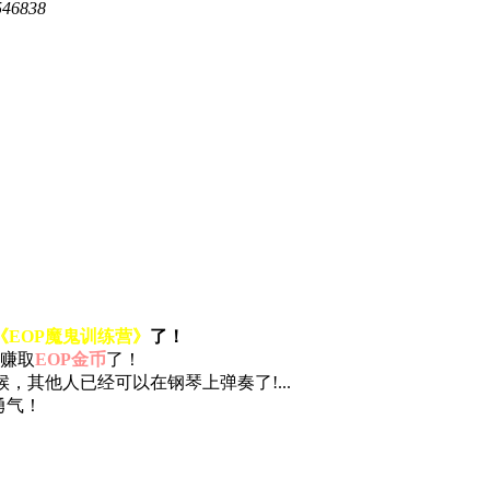
546838
《EOP魔鬼训练营》
了！
，赚取
EOP金币
了！
，其他人已经可以在钢琴上弹奏了!...
勇气！