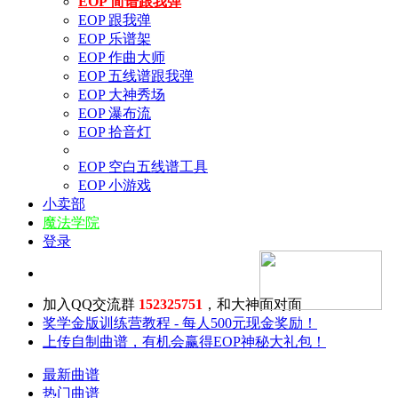
EOP 简谱跟我弹
EOP 跟我弹
EOP 乐谱架
EOP 作曲大师
EOP 五线谱跟我弹
EOP 大神秀场
EOP 瀑布流
EOP 拾音灯
EOP 空白五线谱工具
EOP 小游戏
小卖部
魔法学院
登录
加入QQ交流群
152325751
，和大神面对面
奖学金版训练营教程 - 每人500元现金奖励！
上传自制曲谱，有机会赢得EOP神秘大礼包！
最新曲谱
热门曲谱