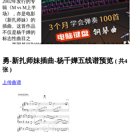
2002年发行的专
辑《M vs M上半
场》，亦是电影
《新扎师妹》的
插曲。这首作品
不仅是杨千嬅的
标志性曲目之
一，更因其深刻的情感内核与广泛的社会共鸣，成为激励无数
听众的经典之作。
勇-新扎师妹插曲-杨千嬅五线谱预览
( 共4
歌词下方是
勇钢琴谱
，大家可以
免费下载学习
。
张 )
勇歌词：
上传曲谱
我也不是大无畏
我也不是不怕死
但是在浪漫热吻之前
如何险要悬崖绝岭
为你亦当是平地
爱你不用合情理
但愿用直觉本能去抓住你
一想到心仪的你