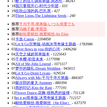
17
断了的弦-C调简单版-周杰伦
-
48243
18
我只要我开心-时代少年团
-
333
19
吹吹山顶的风-巴扎黑
-
427
20
Three Lions-The Lightning Seeds
-
240
推荐
千与千寻-简单版-いつも何度でも
推荐
乌梅子酱-李荣浩
推荐
献给爱丽丝-致爱丽丝-für Elise
01
卡农-Canon
-
2204858
02
Let It Go完整版-动画冰雪奇缘主题曲
-
1783986
03
River flows in you-你的心河
-
1406266
04
天空之城超简单版本
-
1225643
05
千本樱-初音未来
-
1177098
06
All of Me-John Legend
-
1071117
07
梦中的婚礼-Dream Wedding
-
943015
08
Let It Go-Demi Lovato
-
929534
09
Always with Me-千与千寻片尾曲
-
884307
10
菊次郎的夏天-Summer
-
880394
11
雨的印记-Kiss the Rain
-
777191
12
Flower Dance-花舞-很熟悉的旋律
-
731128
13
let it go简单版-冰雪奇缘主题曲
-
712157
14
献给爱丽丝-致爱丽丝（für Elise）
-
637379