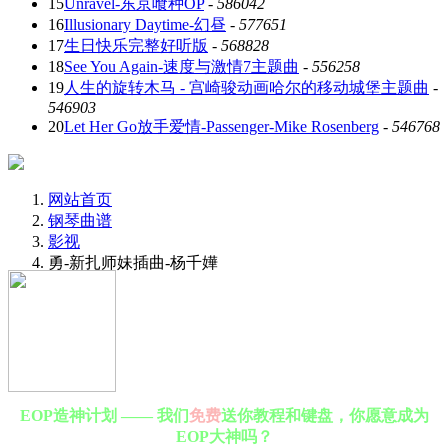
15
Unravel-东京喰种OP
-
586042
16
Illusionary Daytime-幻昼
-
577651
17
生日快乐完整好听版
-
568828
18
See You Again-速度与激情7主题曲
-
556258
19
人生的旋转木马 - 宫崎骏动画哈尔的移动城堡主题曲
-
546903
20
Let Her Go放手爱情-Passenger-Mike Rosenberg
-
546768
网站首页
钢琴曲谱
影视
勇-新扎师妹插曲-杨千嬅
EOP造神计划 —— 我们
免费
送你教程和键盘，你愿意成为
EOP大神吗？