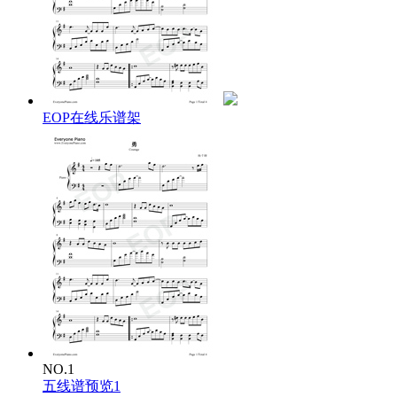
从来没有的力气
突然注入渐软的双臂
旁人从不赞同
连情理也不容
仍全情投入伤都不觉痛
如穷追一个梦
EOP在线乐谱架
谁人如何激进
亦不及我为你那么勇
沿途红灯再红
无人可挡我路
望着是万马千军都直冲
我没有温柔
唯独有这点英勇
我也希望被怜爱
但自愿扮作英雄去保护你
勋章你不留给我
仍然愿意撑下去
傲然笑着为你挡兵器
旁人从不赞同
连情理也不容
NO.1
仍全情投入伤都不觉痛
五线谱预览1