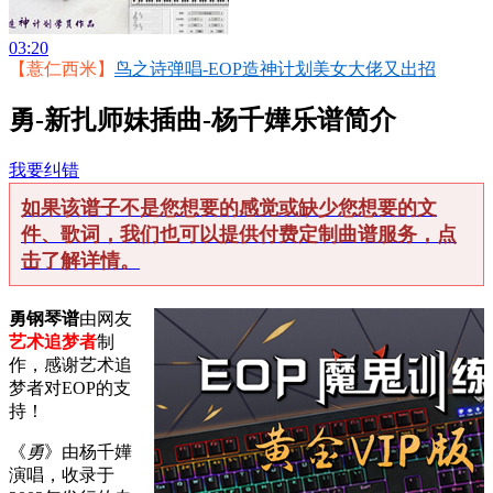
03:20
【薏仁西米】
鸟之诗弹唱-EOP造神计划美女大佬又出招
勇-新扎师妹插曲-杨千嬅乐谱简介
我要纠错
如果该谱子不是您想要的感觉或缺少您想要的文
件、歌词，我们也可以提供付费定制曲谱服务，点
击了解详情。
勇钢琴谱
由网友
艺术追梦者
制
作，感谢艺术追
梦者对EOP的支
持！
《
勇
》由杨千嬅
演唱，收录于