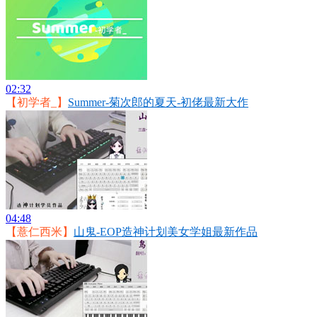
02:32
【初学者_】
Summer-菊次郎的夏天-初佬最新大作
04:48
【薏仁西米】
山鬼-EOP造神计划美女学姐最新作品