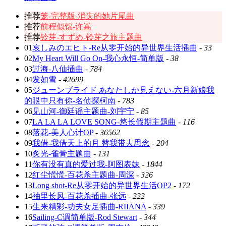
推荐
笼-完整版-消失的她片尾曲
推荐
前程似锦-许嵩
推荐
铃芽-すずめ-铃芽之旅主题曲
01
哀しみのエヒト-Re从零开始的异世界生活插曲
-
33
02
My Heart Will Go On-我心永恒-简单版
-
38
03
过海-八仙插曲
-
784
04
发如雪
-
42699
05
ジューンブライド あなたしか見えない-六月新娘我
的眼中只有你-名侦探柯南
-
783
06
见山河-御廷谣主题曲-刘宇宁
-
85
07
LA LA LA LOVE SONG-悠长假期主题曲
-
116
08
落花-美人心计OP
-
36562
09
我借-我借天上的月 替我带去思念
-
204
10
炙光-雀骨主题曲
-
131
11
你有没有真的爱过我-阿图表妹
-
1844
12
红尘慌慌-百花杀主题曲-周深
-
326
13
Long shot-Re从零开始的异世界生活OP2
-
172
14
袖里长风-百花杀插曲-张远
-
222
15
生来精彩-功夫女足插曲-RIIANA
-
339
16
Sailing-C调简单版-Rod Stewart
-
344