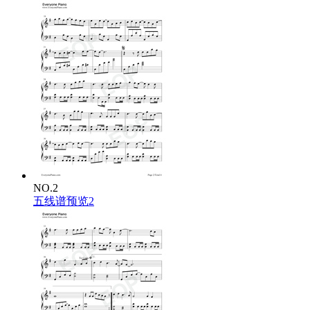
如穷追一个梦
谁人如何激进
亦不及我为你那么勇
沿途红灯再红
无人可挡我路
望着是万马千军都直冲
我没有温柔
唯独有这点英勇
跌下来 再上去
就像是 不倒翁
明明已是扑空
再尽全力补中
旁人从不赞同
NO.2
连情理也不容
五线谱预览2
仍全情投入伤都不觉痛
如穷追一个梦
谁人如何激进
亦不及我为你那么勇
沿途红灯再红
无人可挡我路
望着是万马千军都直冲