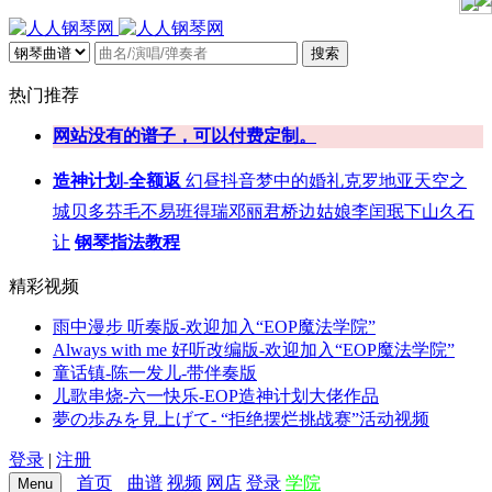
搜索
热门推荐
网站没有的谱子，可以付费定制。
造神计划-全额返
幻昼
抖音
梦中的婚礼
克罗地亚
天空之
城
贝多芬
毛不易
班得瑞
邓丽君
桥边姑娘
李闰珉
下山
久石
让
钢琴指法教程
精彩视频
雨中漫步 听奏版-欢迎加入“EOP魔法学院”
Always with me 好听改编版-欢迎加入“EOP魔法学院”
童话镇-陈一发儿-带伴奏版
儿歌串烧-六一快乐-EOP造神计划大佬作品
夢の歩みを見上げて- “拒绝摆烂挑战赛”活动视频
登录
|
注册
首页
曲谱
视频
网店
登录
学院
Menu