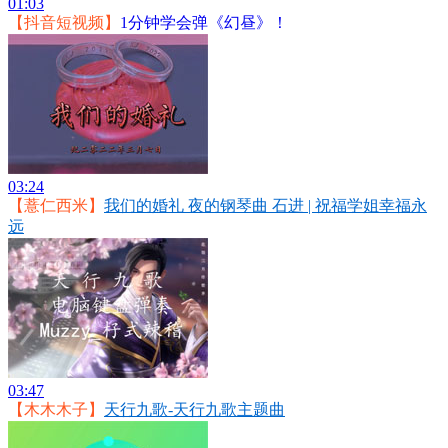
01:03
【抖音短视频】
1分钟学会弹《幻昼》！
03:24
【薏仁西米】
我们的婚礼 夜的钢琴曲 石进 | 祝福学姐幸福永
远
03:47
【木木木子】
天行九歌-天行九歌主题曲