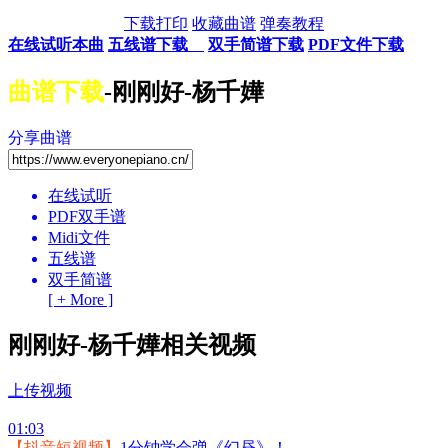
下载打印
收藏曲谱
弹奏教程
在线试听本曲
五线谱下载
双手简谱下载
PDF文件下载
曲谱下载
-刚刚好-杨千嬅
分享曲谱
在线试听
PDF双手谱
Midi文件
五线谱
双手简谱
[ + More ]
刚刚好-杨千嬅相关视频
上传视频
01:03
【抖音短视频】
1分钟学会弹《幻昼》！