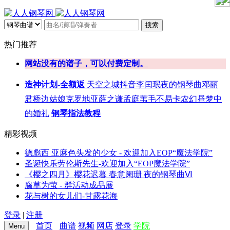
搜索
热门推荐
网站没有的谱子，可以付费定制。
造神计划-全额返
天空之城
抖音
李闰珉
夜的钢琴曲
邓丽
君
桥边姑娘
克罗地亚
薛之谦
孟庭苇
毛不易
卡农
幻昼
梦中
的婚礼
钢琴指法教程
精彩视频
德彪西 亚麻色头发的少女 - 欢迎加入EOP“魔法学院”
圣诞快乐劳伦斯先生-欢迎加入“EOP魔法学院”
《樱之四月》樱花迟暮 春意阑珊 夜的钢琴曲Ⅵ
腐草为萤 - 群活动成品展
花与树的女儿们-甘露花海
登录
|
注册
首页
曲谱
视频
网店
登录
学院
Menu