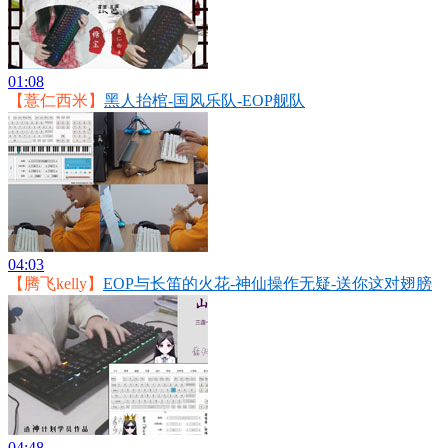
01:08
【薏仁西米】
黑人抬棺-国风乐队-EOP舰队
04:03
【腾飞kelly】
EOP与长笛的火花-神仙操作无疑-送你这对翅膀
04:48