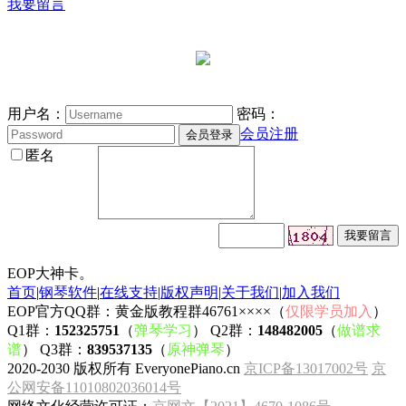
我要留言
用户名：
密码：
会员注册
匿名
EOP大神卡。
首页
|
钢琴软件
|
在线支持
|
版权声明
|
关于我们
|
加入我们
EOP官方QQ群：黄金版教程群46761××××（
仅限学员加入
）
Q1群：
152325751
（
弹琴学习
） Q2群：
148482005
（
做谱求
谱
） Q3群：
839537135
（
原神弹琴
）
2020-2030 版权所有 EveryonePiano.cn
京ICP备13017002号
京
公网安备11010802036014号