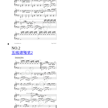
已做到
刚巧当天偏差太大
幸运是未好到变坏
为何怀疑尚有点 想抱
只得一点不算数
好不好给天数数
美满满了惹苦恼
过去太陶醉于比较与谁好 最好
刚好彼此得不到
永远有永远枯燥
NO.2
各有各忙最初想要过的一生
五线谱预览2
已望到
我们已 刚刚好