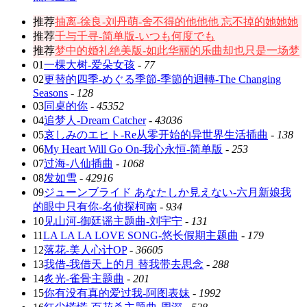
推荐
抽离-徐良-刘丹萌-舍不得的他他他 忘不掉的她她她
推荐
千与千寻-简单版-いつも何度でも
推荐
梦中的婚礼绝美版-如此华丽的乐曲却也只是一场梦
01
一棵大树-爱朵女孩
-
77
02
更替的四季-めぐる季節-季節的迴轉-The Changing
Seasons
-
128
03
同桌的你
-
45352
04
追梦人-Dream Catcher
-
43036
05
哀しみのエヒト-Re从零开始的异世界生活插曲
-
138
06
My Heart Will Go On-我心永恒-简单版
-
253
07
过海-八仙插曲
-
1068
08
发如雪
-
42916
09
ジューンブライド あなたしか見えない-六月新娘我
的眼中只有你-名侦探柯南
-
934
10
见山河-御廷谣主题曲-刘宇宁
-
131
11
LA LA LA LOVE SONG-悠长假期主题曲
-
179
12
落花-美人心计OP
-
36605
13
我借-我借天上的月 替我带去思念
-
288
14
炙光-雀骨主题曲
-
201
15
你有没有真的爱过我-阿图表妹
-
1992