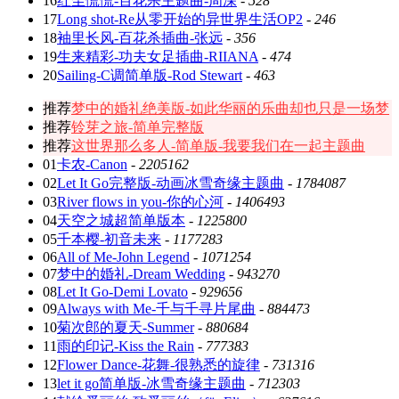
16
红尘慌慌-百花杀主题曲-周深
-
528
17
Long shot-Re从零开始的异世界生活OP2
-
246
18
袖里长风-百花杀插曲-张远
-
356
19
生来精彩-功夫女足插曲-RIIANA
-
474
20
Sailing-C调简单版-Rod Stewart
-
463
推荐
梦中的婚礼绝美版-如此华丽的乐曲却也只是一场梦
推荐
铃芽之旅-简单完整版
推荐
这世界那么多人-简单版-我要我们在一起主题曲
01
卡农-Canon
-
2205162
02
Let It Go完整版-动画冰雪奇缘主题曲
-
1784087
03
River flows in you-你的心河
-
1406493
04
天空之城超简单版本
-
1225800
05
千本樱-初音未来
-
1177283
06
All of Me-John Legend
-
1071254
07
梦中的婚礼-Dream Wedding
-
943270
08
Let It Go-Demi Lovato
-
929656
09
Always with Me-千与千寻片尾曲
-
884473
10
菊次郎的夏天-Summer
-
880684
11
雨的印记-Kiss the Rain
-
777383
12
Flower Dance-花舞-很熟悉的旋律
-
731316
13
let it go简单版-冰雪奇缘主题曲
-
712303