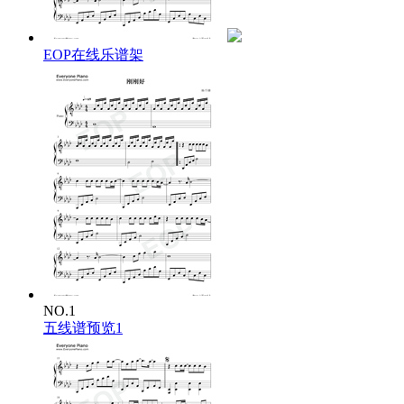
各有各也会拥抱
过去以为世间竟有最幸福 最好
刚好彼此得不到
EOP在线乐谱架
各有各要跳的舞
你我以前最稀罕那角色毕竟
已做到
可追忆的不太少
肯伤心的不太多
不温不火的牵挂 也好
只讲专心工作好
但别累坏易感冒
不加不减的亲切 更好
何况在当日
何况在当日
宏愿是你我能过得 美好
好不好给天数数
NO.1
各有各也会拥抱
五线谱预览1
过去以为世间竟有最幸福 最好
刚好彼此得不到
各有各要跳的舞
你我以前最稀罕那角色毕竟