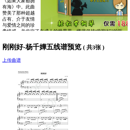
《如果大家都拥
有海》中。此曲
赞美了那种超越
占有、介于友情
与爱情之间的珍
贵情感，并肯定了在成人的世界里，懂得保持“刚刚好”的距
离，本身就是一种难能可贵的成就与幸福。
刚刚好-杨千嬅五线谱预览
( 共3张 )
歌词下方是
刚刚好钢琴谱
，大家可以
免费下载学习
。
刚刚好歌词：
上传曲谱
相识识得不太浅
心声讲得不太深
不必知的不知道 也好
梯级攀得不太高
漫漫步亦像过路
仿佛刚巧讲这句 你好
还是会想念
还是会想念
时候没太晚和太早 正好
好不好给天数数