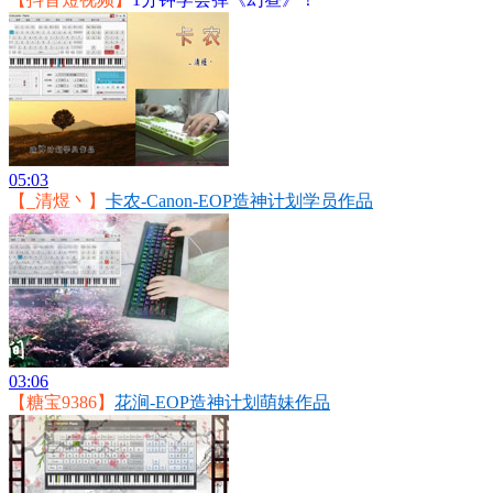
05:03
【_清煜丶】
卡农-Canon-EOP造神计划学员作品
03:06
【糖宝9386】
花涧-EOP造神计划萌妹作品