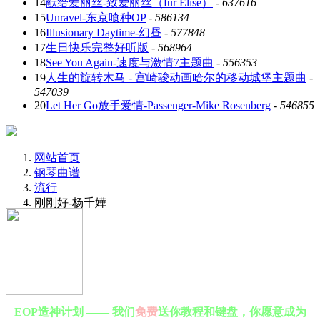
14
献给爱丽丝-致爱丽丝（für Elise）
-
637616
15
Unravel-东京喰种OP
-
586134
16
Illusionary Daytime-幻昼
-
577848
17
生日快乐完整好听版
-
568964
18
See You Again-速度与激情7主题曲
-
556353
19
人生的旋转木马 - 宫崎骏动画哈尔的移动城堡主题曲
-
547039
20
Let Her Go放手爱情-Passenger-Mike Rosenberg
-
546855
网站首页
钢琴曲谱
流行
刚刚好-杨千嬅
EOP造神计划 —— 我们
免费
送你教程和键盘，你愿意成为