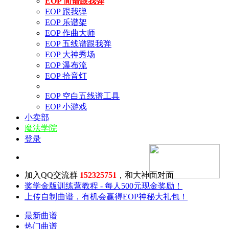
EOP 简谱跟我弹
EOP 跟我弹
EOP 乐谱架
EOP 作曲大师
EOP 五线谱跟我弹
EOP 大神秀场
EOP 瀑布流
EOP 拾音灯
EOP 空白五线谱工具
EOP 小游戏
小卖部
魔法学院
登录
加入QQ交流群
152325751
，和大神面对面
奖学金版训练营教程 - 每人500元现金奖励！
上传自制曲谱，有机会赢得EOP神秘大礼包！
最新曲谱
热门曲谱