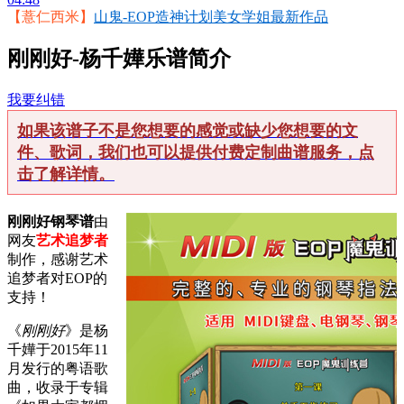
【薏仁西米】
山鬼-EOP造神计划美女学姐最新作品
刚刚好-杨千嬅乐谱简介
我要纠错
如果该谱子不是您想要的感觉或缺少您想要的文
件、歌词，我们也可以提供付费定制曲谱服务，点
击了解详情。
刚刚好钢琴谱
由
网友
艺术追梦者
制作，感谢艺术
追梦者对EOP的
支持！
《
刚刚好
》是杨
千嬅于2015年11
月发行的粤语歌
曲，收录于专辑