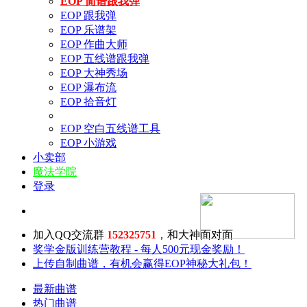
EOP 简谱跟我弹
EOP 跟我弹
EOP 乐谱架
EOP 作曲大师
EOP 五线谱跟我弹
EOP 大神秀场
EOP 瀑布流
EOP 拾音灯
EOP 空白五线谱工具
EOP 小游戏
小卖部
魔法学院
登录
加入QQ交流群
152325751
，和大神面对面
奖学金版训练营教程 - 每人500元现金奖励！
上传自制曲谱，有机会赢得EOP神秘大礼包！
最新曲谱
热门曲谱