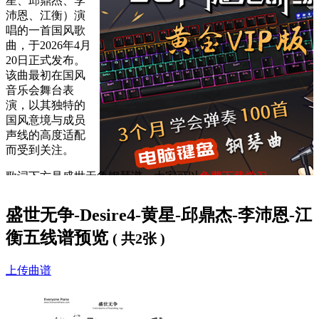
星、邱鼎杰、李
沛恩、江衡）演
唱的一首国风歌
曲，于2026年4月
20日正式发布。
该曲最初在国风
音乐会舞台表
演，以其独特的
国风意境与成员
声线的高度适配
而受到关注。
歌词下方是
盛世无争钢琴谱
，大家可以
免费下载学习
。
盛世无争歌词：
盛世无争-Desire4-黄星-邱鼎杰-李沛恩-江
衡五线谱预览
江：
( 共2张 )
你一身傲骨通透 风情万种
李：
上传曲谱
埋怨他留守风月 醉卧温柔
星：
亟欲他改头换面 脱胎与换骨