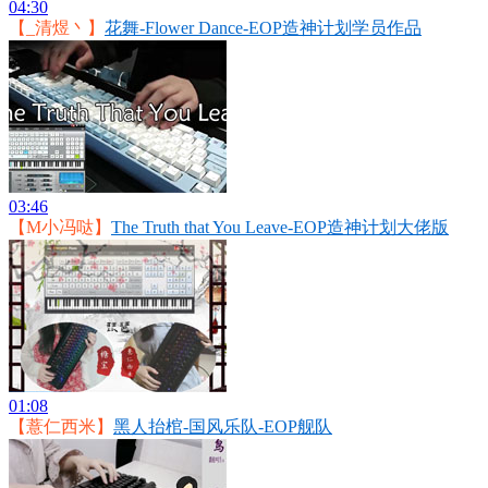
04:30
【_清煜丶】
花舞-Flower Dance-EOP造神计划学员作品
03:46
【M小冯哒】
The Truth that You Leave-EOP造神计划大佬版
01:08
【薏仁西米】
黑人抬棺-国风乐队-EOP舰队