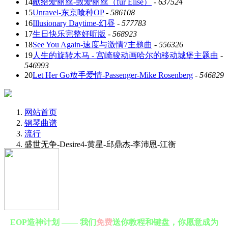
14
献给爱丽丝-致爱丽丝（für Elise）
-
637524
15
Unravel-东京喰种OP
-
586108
16
Illusionary Daytime-幻昼
-
577783
17
生日快乐完整好听版
-
568923
18
See You Again-速度与激情7主题曲
-
556326
19
人生的旋转木马 - 宫崎骏动画哈尔的移动城堡主题曲
-
546993
20
Let Her Go放手爱情-Passenger-Mike Rosenberg
-
546829
网站首页
钢琴曲谱
流行
盛世无争-Desire4-黄星-邱鼎杰-李沛恩-江衡
EOP造神计划 —— 我们
免费
送你教程和键盘，你愿意成为