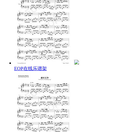
邱：
愿与君长歌一曲 负尽风流
江/李：
他也曾年少轻狂 形骸放浪
却不敌世事催人 时光易老
星/邱：
本只想现世安稳 岁月也静好
却落个江山万里 红尘寂寥
江/李：
总是岁月 偶有蹉跎
笑不肯留 泪不肯走
EOP在线乐谱架
舍得辜负富贵荣华
谁在乎千军万马
星/邱：
却是时光 留人不住
人不能留 情不能已
不过长歌哒哒哒哒
谁怕金戈铁马
星：
你一身傲骨通透 风情万种
邱：