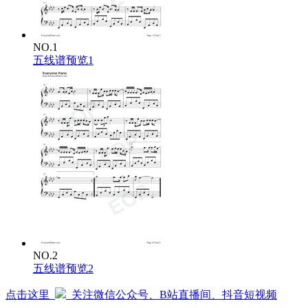
埋怨他留守风月 醉卧温柔
李：
亟欲他改头换面 脱胎与换骨
江：
NO.1
愿与君长歌一曲 负尽风流
五线谱预览1
星/邱：
他也曾年少轻狂 形骸放浪
却不敌世事催人 时光易老
江/李：
本只想现世安稳 岁月也静好
却落个江山万里 红尘寂寥
合：
总是岁月 偶有蹉跎
笑不肯留 泪不肯走
舍得辜负富贵荣华
谁在乎千军万马
江/李：
却是时光 留人不住
NO.2
星/邱：
五线谱预览2
人不能留 情不能已
合：
点击这里
关注微信公众号、B站直播间、抖音短视频
不过长歌哒哒哒哒