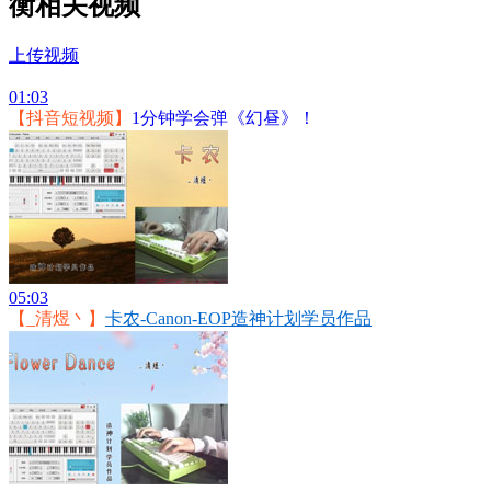
衡相关视频
上传视频
01:03
【抖音短视频】
1分钟学会弹《幻昼》！
05:03
【_清煜丶】
卡农-Canon-EOP造神计划学员作品