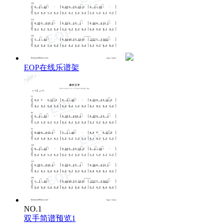
EOP在线乐谱架
NO.1
双手简谱预览1