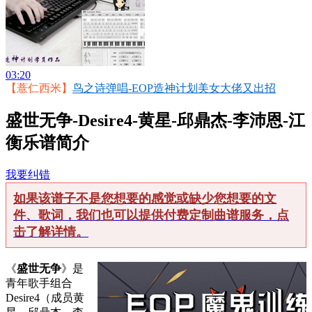
03:20
【薏仁西米】
鸟之诗弹唱-EOP造神计划美女大佬又出招
盛世无争-Desire4-黄星-邱鼎杰-李沛恩-江
衡乐谱简介
我要纠错
如果该谱子不是您想要的感觉或缺少您想要的文
件、歌词，我们也可以提供付费定制曲谱服务，点
击了解详情。
《
盛世无争
》是
青年歌手组合
Desire4（成员黄