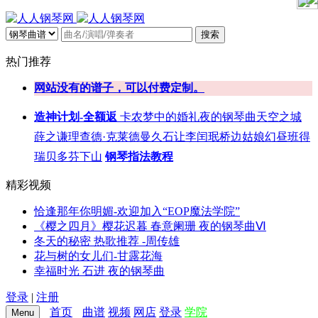
搜索
热门推荐
网站没有的谱子，可以付费定制。
造神计划-全额返
卡农
梦中的婚礼
夜的钢琴曲
天空之城
薛之谦
理查德·克莱德曼
久石让
李闰珉
桥边姑娘
幻昼
班得
瑞
贝多芬
下山
钢琴指法教程
精彩视频
恰逢那年你明媚-欢迎加入“EOP魔法学院”
《樱之四月》樱花迟暮 春意阑珊 夜的钢琴曲Ⅵ
冬天的秘密 热歌推荐 -周传雄
花与树的女儿们-甘露花海
幸福时光 石进 夜的钢琴曲
登录
|
注册
首页
曲谱
视频
网店
登录
学院
Menu