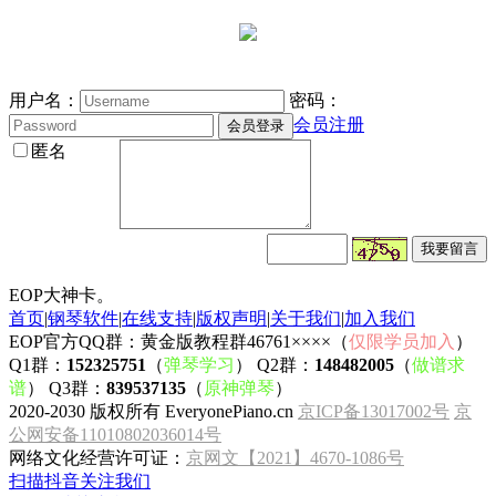
用户名：
密码：
会员注册
匿名
EOP大神卡。
首页
|
钢琴软件
|
在线支持
|
版权声明
|
关于我们
|
加入我们
EOP官方QQ群：黄金版教程群46761××××（
仅限学员加入
）
Q1群：
152325751
（
弹琴学习
） Q2群：
148482005
（
做谱求
谱
） Q3群：
839537135
（
原神弹琴
）
2020-2030 版权所有 EveryonePiano.cn
京ICP备13017002号
京
公网安备11010802036014号
网络文化经营许可证：
京网文【2021】4670-1086号
扫描抖音关注我们