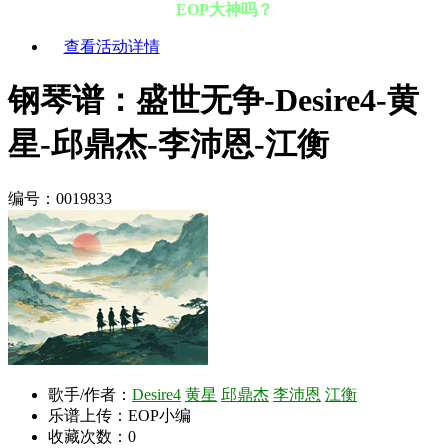
EOP大神吗？
查看活动详情
钢琴谱：盛世无争-Desire4-黄
星-邱鼎杰-李沛恩-江衡
编号：0019833
歌手/作者：
Desire4
黄星
邱鼎杰
李沛恩
江衡
乐谱上传：EOP小编
收藏次数：
0