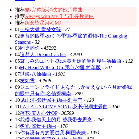
推荐
笼-完整版-消失的她片尾曲
推荐
Always with Me-千与千寻片尾曲
推荐
所念皆星河-CMJ
01
一棵大树-爱朵女孩
-
27
02
更替的四季-めぐる季節-季節的迴轉-The Changing
Seasons
-
32
03
同桌的你
-
45292
04
追梦人-Dream Catcher
-
42991
05
哀しみのエヒト-Re从零开始的异世界生活插曲
-
112
06
My Heart Will Go On-我心永恒-简单版
-
201
07
过海-八仙插曲
-
1001
08
发如雪
-
42868
09
ジューンブライド あなたしか見えない-六月新娘我
的眼中只有你-名侦探柯南
-
889
10
见山河-御廷谣主题曲-刘宇宁
-
120
11
LA LA LA LOVE SONG-悠长假期主题曲
-
160
12
落花-美人心计OP
-
36599
13
我借-我借天上的月 替我带去思念
-
266
14
炙光-雀骨主题曲
-
176
15
你有没有真的爱过我-阿图表妹
-
1951