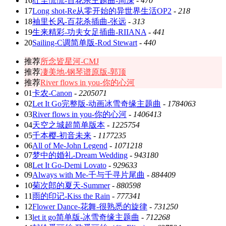
16
红尘慌慌-百花杀主题曲-周深
-
470
17
Long shot-Re从零开始的异世界生活OP2
-
218
18
袖里长风-百花杀插曲-张远
-
313
19
生来精彩-功夫女足插曲-RIIANA
-
441
20
Sailing-C调简单版-Rod Stewart
-
440
推荐
所念皆星河-CMJ
推荐
凄美地-钢琴谱原版-郭顶
推荐
River flows in you-你的心河
01
卡农-Canon
-
2205071
02
Let It Go完整版-动画冰雪奇缘主题曲
-
1784063
03
River flows in you-你的心河
-
1406413
04
天空之城超简单版本
-
1225754
05
千本樱-初音未来
-
1177235
06
All of Me-John Legend
-
1071218
07
梦中的婚礼-Dream Wedding
-
943180
08
Let It Go-Demi Lovato
-
929633
09
Always with Me-千与千寻片尾曲
-
884409
10
菊次郎的夏天-Summer
-
880598
11
雨的印记-Kiss the Rain
-
777341
12
Flower Dance-花舞-很熟悉的旋律
-
731250
13
let it go简单版-冰雪奇缘主题曲
-
712268