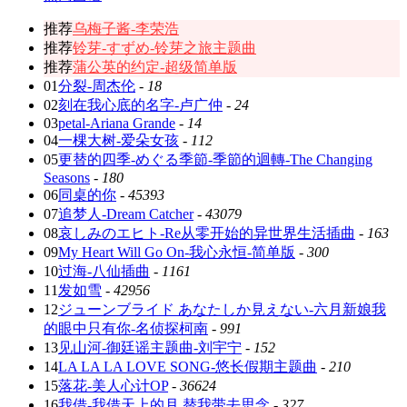
推荐
乌梅子酱-李荣浩
推荐
铃芽-すずめ-铃芽之旅主题曲
推荐
蒲公英的约定-超级简单版
01
分裂-周杰伦
-
18
02
刻在我心底的名字-卢广仲
-
24
03
petal-Ariana Grande
-
14
04
一棵大树-爱朵女孩
-
112
05
更替的四季-めぐる季節-季節的迴轉-The Changing
Seasons
-
180
06
同桌的你
-
45393
07
追梦人-Dream Catcher
-
43079
08
哀しみのエヒト-Re从零开始的异世界生活插曲
-
163
09
My Heart Will Go On-我心永恒-简单版
-
300
10
过海-八仙插曲
-
1161
11
发如雪
-
42956
12
ジューンブライド あなたしか見えない-六月新娘我
的眼中只有你-名侦探柯南
-
991
13
见山河-御廷谣主题曲-刘宇宁
-
152
14
LA LA LA LOVE SONG-悠长假期主题曲
-
210
15
落花-美人心计OP
-
36624
16
我借-我借天上的月 替我带去思念
-
327