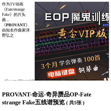
作为TV动画
《Fate/strange
Fake》的片头
曲，
《
PROVANT
》
由知名作曲家泽
野弘之
（SawanoHiroyuki[nZk]）操刀制作，并特邀MAN WITH A
MISSION的主唱Jean-Ken Johnny与10-FEET的主唱TAKUMA
共同献声。这首作品不仅完美契合了动画中“虚假圣杯战争”的
PROVANT-命运-奇异赝品OP-Fate
紧张氛围，更通过极具张力的编曲与歌词，展现了角色在混乱
strange Fake五线谱预览
局势中坚守信念、冲破枷锁的精神内核。
( 共5张 )
歌词下方是
PROVANT钢琴谱
，大家可以
免费下载学习
。