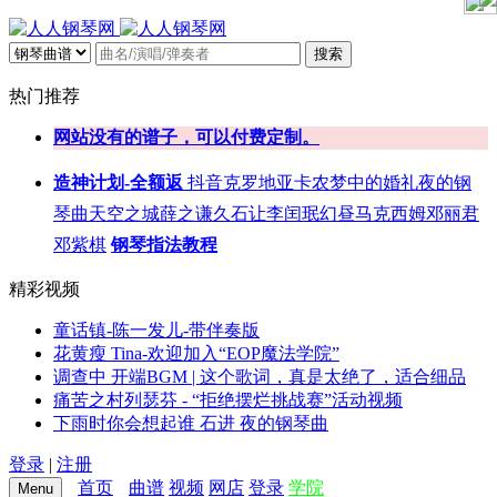
搜索
热门推荐
网站没有的谱子，可以付费定制。
造神计划-全额返
抖音
克罗地亚
卡农
梦中的婚礼
夜的钢
琴曲
天空之城
薛之谦
久石让
李闰珉
幻昼
马克西姆
邓丽君
邓紫棋
钢琴指法教程
精彩视频
童话镇-陈一发儿-带伴奏版
花黄瘦 Tina-欢迎加入“EOP魔法学院”
调查中 开端BGM | 这个歌词，真是太绝了，适合细品
痛苦之村列瑟芬 - “拒绝摆烂挑战赛”活动视频
下雨时你会想起谁 石进 夜的钢琴曲
登录
|
注册
首页
曲谱
视频
网店
登录
学院
Menu