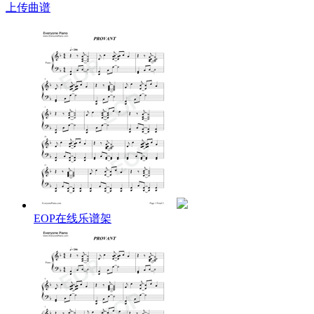
上传曲谱
PROVANT歌词：
幻惑の対価
Chya don't get it
絶命か gift かの脅威
甘んじて受けるか? that they tag you with
So go face what's coming and don't ask why
度外視の fake が牽強付会
I'm always getting your back
But now you got to grip the trigger
翻す深紅
Come on show me how you think
繋げ さもなくば
低コントラストの善悪
EOP在线乐谱架
懺悔を吐けば 骰子次第
Just like all the rest?
Go take some cover
Butchya gotta break out to be the brat
'Cuz ya tired of being just a copycat
Feel the blues
チラつく筋書き乱す飢渇を feedback