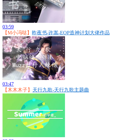
03:59
【M小冯哒】
昨夜书-许嵩-EOP造神计划大佬作品
03:47
【木木木子】
天行九歌-天行九歌主题曲