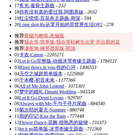
17
炙光-雀骨主题曲
-
232
18
你有没有真的爱过我-阿图表妹
-
2032
19
红尘慌慌-百花杀主题曲-周深
-
594
20
Long shot-Re从零开始的异世界生活OP2
-
278
推荐
香烟与吻痕-改编版
推荐
我会等-简单版-我会等枯树生出芽 开出新的花
推荐
凄美地-钢琴谱原版-郭顶
01
卡农-Canon
-
2205271
02
Let It Go完整版-动画冰雪奇缘主题曲
-
1784121
03
River flows in you-你的心河
-
1406553
04
天空之城超简单版本
-
1225860
05
千本樱-初音未来
-
1177366
06
All of Me-John Legend
-
1071301
07
梦中的婚礼-Dream Wedding
-
943338
08
Let It Go-Demi Lovato
-
929707
09
Always with Me-千与千寻片尾曲
-
884540
10
菊次郎的夏天-Summer
-
880748
11
雨的印记-Kiss the Rain
-
777448
12
Flower Dance-花舞-很熟悉的旋律
-
731373
13
let it go简单版-冰雪奇缘主题曲
-
712360