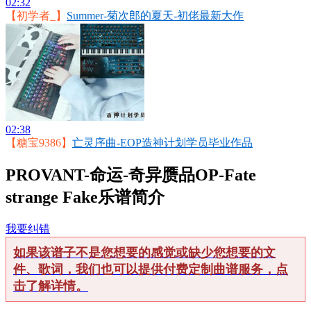
02:32
【初学者_】
Summer-菊次郎的夏天-初佬最新大作
02:38
【糖宝9386】
亡灵序曲-EOP造神计划学员毕业作品
PROVANT-命运-奇异赝品OP-Fate
strange Fake乐谱简介
我要纠错
如果该谱子不是您想要的感觉或缺少您想要的文
件、歌词，我们也可以提供付费定制曲谱服务，点
击了解详情。