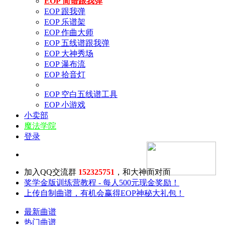
EOP 简谱跟我弹
EOP 跟我弹
EOP 乐谱架
EOP 作曲大师
EOP 五线谱跟我弹
EOP 大神秀场
EOP 瀑布流
EOP 拾音灯
EOP 空白五线谱工具
EOP 小游戏
小卖部
魔法学院
登录
加入QQ交流群
152325751
，和大神面对面
奖学金版训练营教程 - 每人500元现金奖励！
上传自制曲谱，有机会赢得EOP神秘大礼包！
最新曲谱
热门曲谱