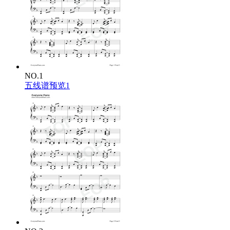
Duck and cover
Butchya gotta bite back
This ain't chitchat
'Cuz ya tired of being just a copycat
Cuts and bruises 超俗した次元の契約を刻む
Fist emblazoned
Don't pretend to be someone you're not 'cuz you feel
攻め込んだ in check なぎ倒した knight
NO.1
Today's not the day for you to die
五线谱预览1
The drifting phantoms 下す采配
Don't pretend to be trapped
You can always appeal
無抵抗に匙を投げる tech はない
So cast all your spells up in the sky
Judge his master 破滅問う原罪
Don't pretend to be someone you're not 'cuz you feel
攻め込んだ in check なぎ倒した knight
Today's not the day for you to die
The drifting phantoms 下す采配