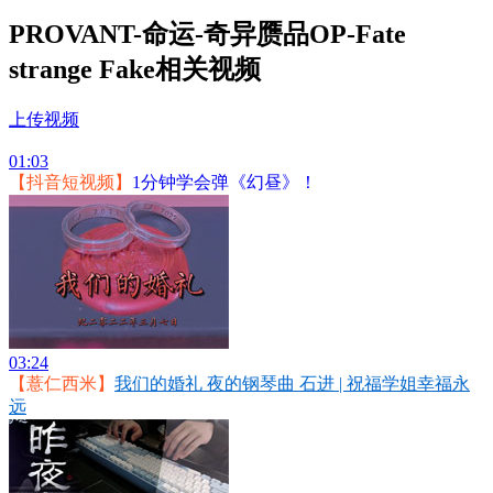
PROVANT-命运-奇异赝品OP-Fate
strange Fake相关视频
上传视频
01:03
【抖音短视频】
1分钟学会弹《幻昼》！
03:24
【薏仁西米】
我们的婚礼 夜的钢琴曲 石进 | 祝福学姐幸福永
远