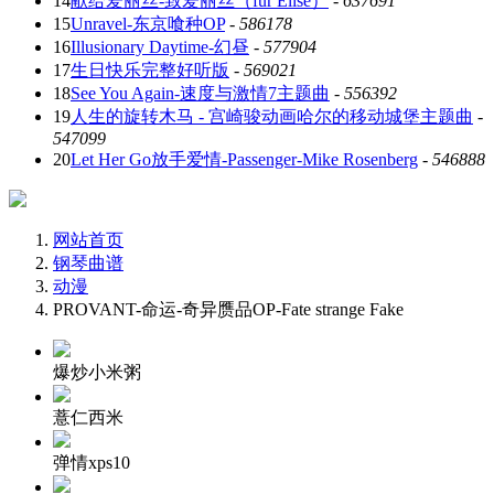
14
献给爱丽丝-致爱丽丝（für Elise）
-
637691
15
Unravel-东京喰种OP
-
586178
16
Illusionary Daytime-幻昼
-
577904
17
生日快乐完整好听版
-
569021
18
See You Again-速度与激情7主题曲
-
556392
19
人生的旋转木马 - 宫崎骏动画哈尔的移动城堡主题曲
-
547099
20
Let Her Go放手爱情-Passenger-Mike Rosenberg
-
546888
网站首页
钢琴曲谱
动漫
PROVANT-命运-奇异赝品OP-Fate strange Fake
爆炒小米粥
薏仁西米
弹情xps10