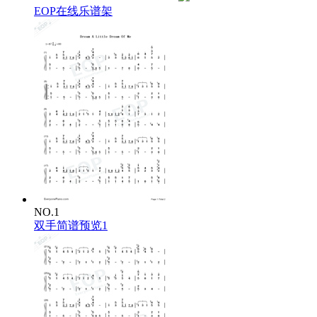
EOP在线乐谱架
NO.1
双手简谱预览1