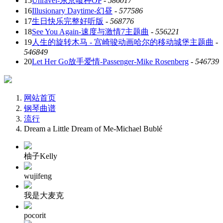
15
Unravel-东京喰种OP
-
586017
16
Illusionary Daytime-幻昼
-
577586
17
生日快乐完整好听版
-
568776
18
See You Again-速度与激情7主题曲
-
556221
19
人生的旋转木马 - 宫崎骏动画哈尔的移动城堡主题曲
-
546849
20
Let Her Go放手爱情-Passenger-Mike Rosenberg
-
546739
网站首页
钢琴曲谱
流行
Dream a Little Dream of Me-Michael Bublé
柚子Kelly
wujifeng
我是大麦克
pocorit