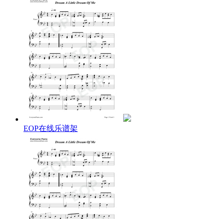
Just hold me tight and tell me you'll miss me
While I'm alone and blue as can be
Dream a little dream of me
Stars fading' but I linger on dear
Still craving your kiss
I'm longing to linger till dawn dear
Just saying this
Sweet dreams till sunbeams find you
Sweet dreams that leave all worries behind you
But in your dreams whatever they be
Dream a little dream of me
Stars fading' but I linger on dear
Still craving your kiss
I'm longing to linger till dawn dear
Just saying this
EOP在线乐谱架
Sweet dreams till sunbeams find you
Sweet dreams that leave all worries behind you
But in your dreams whatever they be
Dream a little dream of
Dream a little dream of
Dream a little dream of me
Dream a little dream of me