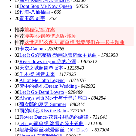
17
周杰伦婚礼音乐-周杰伦
-
53236
18
Dont Stop Me Now-Queen
-
50536
19
过海-八仙插曲
-
669
20
青玉恋-刘宇
-
352
推荐
前程似锦-许嵩
推荐
凄美地-钢琴谱原版-郭顶
推荐
这世界那么多人-简单版-我要我们在一起主题曲
01
卡农-Canon
-
2204765
02
Let It Go完整版-动画冰雪奇缘主题曲
-
1783958
03
River flows in you-你的心河
-
1406212
04
天空之城超简单版本
-
1225543
05
千本樱-初音未来
-
1177025
06
All of Me-John Legend
-
1071076
07
梦中的婚礼-Dream Wedding
-
942932
08
Let It Go-Demi Lovato
-
929489
09
Always with Me-千与千寻片尾曲
-
884254
10
菊次郎的夏天-Summer
-
880314
11
雨的印记-Kiss the Rain
-
777130
12
Flower Dance-花舞-很熟悉的旋律
-
731041
13
let it go简单版-冰雪奇缘主题曲
-
712106
14
献给爱丽丝-致爱丽丝（für Elise）
-
637304