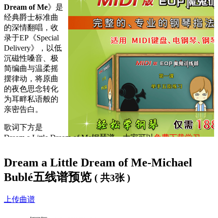
Dream of Me
》是
经典爵士标准曲
的深情翻唱，收
录于EP《Special
Delivery》，以低
沉磁性嗓音、极
简编曲与温柔摇
摆律动，将原曲
的夜色思念转化
为耳畔私语般的
亲密告白。
歌词下方是
Dream a Little Dream of Me钢琴谱
，大家可以
免费下载学习
。
Dream a Little Dream of Me歌词：
Dream a Little Dream of Me-Michael
Bublé五线谱预览
( 共3张 )
Stars shining bright above you
Night breezes seem to whisper' "I love you"
Birds singing in the sycamore tree
上传曲谱
Dream a little dream of me
Say "nighty-night" and kiss me