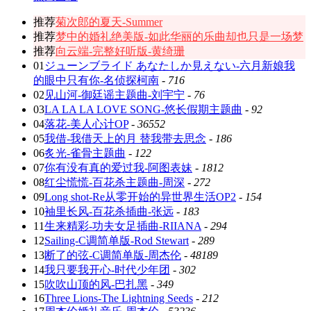
推荐
菊次郎的夏天-Summer
推荐
梦中的婚礼绝美版-如此华丽的乐曲却也只是一场梦
推荐
向云端-完整好听版-黄绮珊
01
ジューンブライド あなたしか見えない-六月新娘我
的眼中只有你-名侦探柯南
-
716
02
见山河-御廷谣主题曲-刘宇宁
-
76
03
LA LA LA LOVE SONG-悠长假期主题曲
-
92
04
落花-美人心计OP
-
36552
05
我借-我借天上的月 替我带去思念
-
186
06
炙光-雀骨主题曲
-
122
07
你有没有真的爱过我-阿图表妹
-
1812
08
红尘慌慌-百花杀主题曲-周深
-
272
09
Long shot-Re从零开始的异世界生活OP2
-
154
10
袖里长风-百花杀插曲-张远
-
183
11
生来精彩-功夫女足插曲-RIIANA
-
294
12
Sailing-C调简单版-Rod Stewart
-
289
13
断了的弦-C调简单版-周杰伦
-
48189
14
我只要我开心-时代少年团
-
302
15
吹吹山顶的风-巴扎黑
-
349
16
Three Lions-The Lightning Seeds
-
212