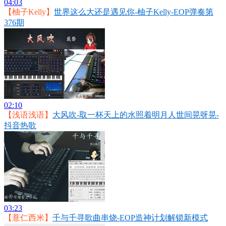
04:03
【柚子Kelly】
世界这么大还是遇见你-柚子Kelly-EOP弹奏第
376期
02:10
【浅语浅语】
大风吹-取一杯天上的水照着明月人世间晃呀晃-
抖音热歌
03:23
【薏仁西米】
千与千寻歌曲串烧-EOP造神计划解锁新模式