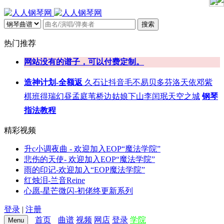
搜索
热门推荐
网站没有的谱子，可以付费定制。
造神计划-全额返
久石让
抖音
毛不易
贝多芬
洛天依
邓紫
棋
班得瑞
幻昼
孟庭苇
桥边姑娘
下山
李闰珉
天空之城
钢琴
指法教程
精彩视频
升c小调夜曲 - 欢迎加入EOP“魔法学院”
悲伤的天使- 欢迎加入EOP“魔法学院”
雨的印记-欢迎加入“EOP魔法学院”
红烛泪-兰音Reine
心愿-星芒微闪-初佬终更新系列
登录
|
注册
首页
曲谱
视频
网店
登录
学院
Menu