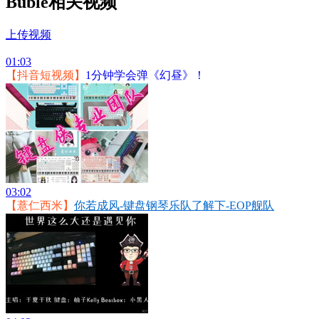
Bublé相关视频
上传视频
01:03
【抖音短视频】
1分钟学会弹《幻昼》！
03:02
【薏仁西米】
你若成风-键盘钢琴乐队了解下-EOP舰队