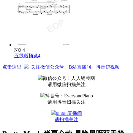
I could lose my mind
我可能就要彻底沦陷
Pretty much
也许吧
In love with you
我已经爱上你
Pretty much
大概吧
Don’t know what to do
NO.4
却不知道该怎么办才好
五线谱预览4
Pretty much
点击这里
关注微信公众号、B站直播间、抖音短视频
差不多吧
It’s all too true
微信公众号：人人钢琴网
这一切都太真实
请用微信扫描关注
Pretty much
也许吧
抖音号：EveryonePiano
Pretty much with you
好像我只想和你一起
请用抖音扫描关注
Cherry cola, summer evening
bilibili直播间
樱桃可乐夏夜微甜
Tiny bubbles on my tongue
请扫描关注
细小气泡停在舌尖
You’re beside me in the kitchen