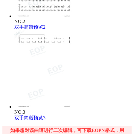
我想我是喜欢上你了
Little touch, little rush
一点触碰一阵心跳
NO.2
Everything feels new
双手简谱预览2
一切都像刚刚开始
Pretty much, pretty much
也许吧差不多吧
You got me out of line
你让我乱了分寸
One more look, one more night
再多看一眼再多一晚
I could lose my mind
我可能就要彻底沦陷
Pretty much
也许吧
In love with you
我已经爱上你
Pretty much
大概吧
NO.3
Don’t know what to do
双手简谱预览3
却不知道该怎么办才好
Pretty much
如果想对该曲谱进行二次编辑，可下载EOPN格式，用
差不多吧