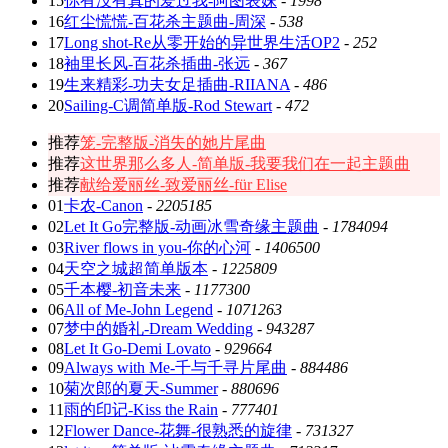
15
你有没有真的爱过我-阿图表妹
-
1998
16
红尘慌慌-百花杀主题曲-周深
-
538
17
Long shot-Re从零开始的异世界生活OP2
-
252
18
袖里长风-百花杀插曲-张远
-
367
19
生来精彩-功夫女足插曲-RIIANA
-
486
20
Sailing-C调简单版-Rod Stewart
-
472
推荐
笼-完整版-消失的她片尾曲
推荐
这世界那么多人-简单版-我要我们在一起主题曲
推荐
献给爱丽丝-致爱丽丝-für Elise
01
卡农-Canon
-
2205185
02
Let It Go完整版-动画冰雪奇缘主题曲
-
1784094
03
River flows in you-你的心河
-
1406500
04
天空之城超简单版本
-
1225809
05
千本樱-初音未来
-
1177300
06
All of Me-John Legend
-
1071263
07
梦中的婚礼-Dream Wedding
-
943287
08
Let It Go-Demi Lovato
-
929664
09
Always with Me-千与千寻片尾曲
-
884486
10
菊次郎的夏天-Summer
-
880696
11
雨的印记-Kiss the Rain
-
777401
12
Flower Dance-花舞-很熟悉的旋律
-
731327