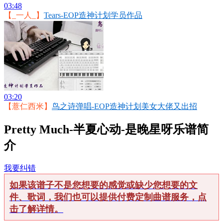
03:48
【_一人_】
Tears-EOP造神计划学员作品
03:20
【薏仁西米】
鸟之诗弹唱-EOP造神计划美女大佬又出招
Pretty Much-半夏心动-是晚星呀乐谱简
介
我要纠错
如果该谱子不是您想要的感觉或缺少您想要的文
件、歌词，我们也可以提供付费定制曲谱服务，点
击了解详情。