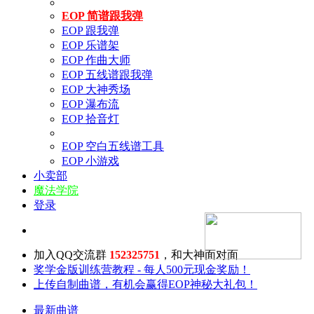
EOP 简谱跟我弹
EOP 跟我弹
EOP 乐谱架
EOP 作曲大师
EOP 五线谱跟我弹
EOP 大神秀场
EOP 瀑布流
EOP 拾音灯
EOP 空白五线谱工具
EOP 小游戏
小卖部
魔法学院
登录
加入QQ交流群
152325751
，和大神面对面
奖学金版训练营教程 - 每人500元现金奖励！
上传自制曲谱，有机会赢得EOP神秘大礼包！
最新曲谱