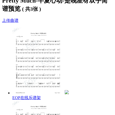
Pretty Much-半夏心动-是晚星呀双手简
你就在厨房里站在我身边
谱预览
Humming songs we barely know
( 共3张 )
轻哼着我们都不太熟的旋律
Neon dancing on the ceiling
上传曲谱
霓虹在天花板上轻轻摇晃
Your shadow moving into mine
你的影子慢慢靠近我的影子
I keep losing all my reasons
我那些故作清醒的理由
Every time you catch my eye
总在你看向我时全部消失
There’s a sweetness in the silence
沉默里也有一点甜
There’s a rhythm in the air
空气里像藏着节拍
You don’t even have to try it
你甚至不用刻意做什么
You just make me wanna stare
就让我忍不住一直看着你
EOP在线乐谱架
I say, “Maybe this is nothing”
我说：“也许这没什么吧
But I’m lying just enough
可这句话刚好是个谎