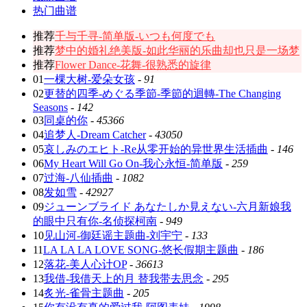
热门曲谱
推荐
千与千寻-简单版-いつも何度でも
推荐
梦中的婚礼绝美版-如此华丽的乐曲却也只是一场梦
推荐
Flower Dance-花舞-很熟悉的旋律
01
一棵大树-爱朵女孩
-
91
02
更替的四季-めぐる季節-季節的迴轉-The Changing
Seasons
-
142
03
同桌的你
-
45366
04
追梦人-Dream Catcher
-
43050
05
哀しみのエヒト-Re从零开始的异世界生活插曲
-
146
06
My Heart Will Go On-我心永恒-简单版
-
259
07
过海-八仙插曲
-
1082
08
发如雪
-
42927
09
ジューンブライド あなたしか見えない-六月新娘我
的眼中只有你-名侦探柯南
-
949
10
见山河-御廷谣主题曲-刘宇宁
-
133
11
LA LA LA LOVE SONG-悠长假期主题曲
-
186
12
落花-美人心计OP
-
36613
13
我借-我借天上的月 替我带去思念
-
295
14
炙光-雀骨主题曲
-
205