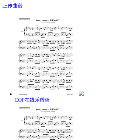
Da-da 差不多吧
上传曲谱
Da-da, pretty much
Da-da 快要承认了吧
Ooh, you got me
Ooh 我已经被你拿下
Pretty much
大概是这样吧
Sunlight slipping through the window
阳光悄悄滑过窗边
Landing softly on your face
轻轻落在你的侧脸
You’re laughing like a little secret
你笑得像一个小秘密
I can’t look the other way
让我再也移不开视线
Coffee cooling on the table
EOP在线乐谱架
桌上的咖啡慢慢变凉
But I’m warmer when you speak
可你一开口我心里就发烫
Every word is kinda simple
你说的每句话都很平常
But it melts into the beat
却都融进了心跳的节拍里