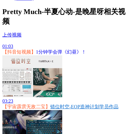
Pretty Much-半夏心动-是晚星呀相关视
频
上传视频
01:03
【抖音短视频】
1分钟学会弹《幻昼》！
03:23
【宇宙霹雳无敌二宝】
错位时空-EOP造神计划学员作品