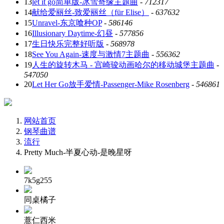
13
let it go简单版-冰雪奇缘主题曲
-
712317
14
献给爱丽丝-致爱丽丝（für Elise）
-
637632
15
Unravel-东京喰种OP
-
586146
16
Illusionary Daytime-幻昼
-
577856
17
生日快乐完整好听版
-
568978
18
See You Again-速度与激情7主题曲
-
556362
19
人生的旋转木马 - 宫崎骏动画哈尔的移动城堡主题曲
-
547050
20
Let Her Go放手爱情-Passenger-Mike Rosenberg
-
546861
网站首页
钢琴曲谱
流行
Pretty Much-半夏心动-是晚星呀
7k5g255
同桌橘子
薏仁西米