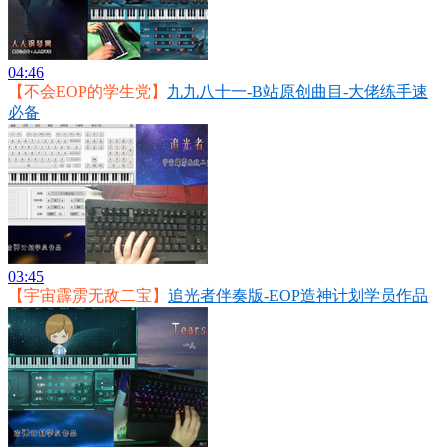
04:46
【不会EOP的学生党】
九九八十一-B站原创曲目-大佬练手速
必备
03:45
【宇宙霹雳无敌二宝】
追光者伴奏版-EOP造神计划学员作品