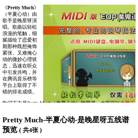
《
Pretty Much
》
（半夏心动）由
歌手是晚星呀演
唱。歌曲以轻松
浪漫的笔触，细
腻描绘了恋爱初
期那种既想掩饰
紧张、又难掩心
动的微妙心理状
态，迅速在听众
中引发共鸣，并
在腾讯音乐榜等
平台上取得了不
错的排名成绩。
歌词下方是
Pretty Much（半夏心动）钢琴谱
，大家可以
免费下
载学习
。
Pretty Much-半夏心动-是晚星呀五线谱
Pretty Much（半夏心动）歌词：
预览
( 共4张 )
Da-da, pretty much