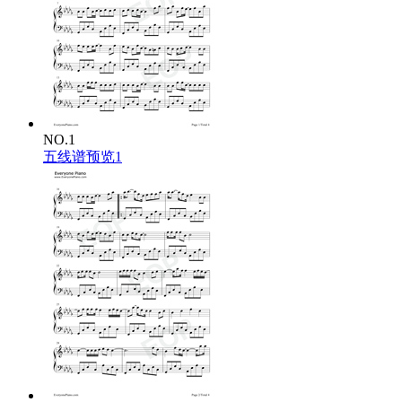
I’m pretending I’m not nervous
我假装自己没有慌张
Playing cool and moving slow
装作从容慢慢靠近你身旁
But my heartbeat gets a little
可我的心跳还是一点点
Little louder when you’re close
在你靠近时变得更响
NO.1
You say, “Baby, what you thinking?”
五线谱预览1
你问：“Baby 你在想什么呢？”
I say, “Nothing, pretty much”
我说：“没什么特别的
But the truth is I’m in trouble
可其实我早就有点失控了
From a smile and just one touch
只因为你的一个笑和一次轻轻触碰
Maybe it’s the way you move
也许是你靠近时的姿态
Maybe it’s the way you smile
也许是你笑起来的样子
Maybe I’ve been falling for you
也许我已经为你心动了
For a little while