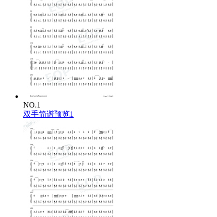
Cause the more I try to hide it
因为我越想把心事藏好
I get deeper, pretty much
就越陷越深差不多是这样
Maybe it’s your perfume
也许是你身上的香气
Maybe it’s the moonlight
也许是今晚月色太温柔
Maybe I’m just dreaming
也许我只是陷进一场梦里
But it feels so right
NO.1
可这一切偏偏刚刚好
双手简谱预览1
I don’t wanna talk too much
我不想说太多
I just wanna feel this rush
只想留住这一阵心动
When your fingers brush brush brush
当你的指尖brush brush brush 轻轻擦过
I forget to breathe enough
我连呼吸都差点忘了
Pretty much, pretty much
也许吧差不多吧
I think I’m into you