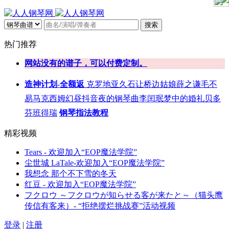
搜索
热门推荐
网站没有的谱子，可以付费定制。
造神计划-全额返
克罗地亚
久石让
桥边姑娘
薛之谦
毛不
易
马克西姆
幻昼
抖音
夜的钢琴曲
李闰珉
梦中的婚礼
贝多
芬
班得瑞
钢琴指法教程
精彩视频
Tears - 欢迎加入“EOP魔法学院”
尘世城 LaTale-欢迎加入“EOP魔法学院”
我想念 那个不下雪的冬天
红豆 - 欢迎加入“EOP魔法学院”
フクロウ ～フクロウが知らせる客が来たと～（猫头鹰
传信有客来）- “拒绝摆烂挑战赛”活动视频
登录
|
注册