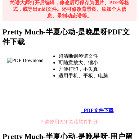
简谱大师打开后编辑，修改后可保存为图片、PDF等格
It’s all too true
式，或导出midi文件。还可修改背景图、添加个人信
这一切都太真实
息、录制动态谱等。
Pretty much
也许吧
Pretty much with you
Pretty Much-半夏心动-是晚星呀PDF文
好像我只想和你一起
件下载
超清晰钢琴谱文件
可随意放大、缩小
方便打印，不失真
适用手机、平板、电脑
PDF文件下载
* 请使用PDF阅读软件打开
Pretty Much-半夏心动-是晚星呀-用户留