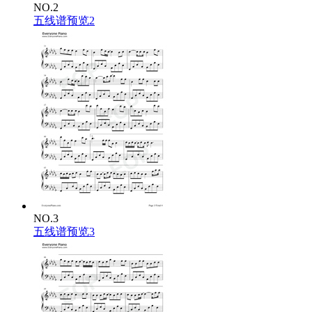
NO.2
不止一小会儿而已
五线谱预览2
I don’t wanna say too much
我不想说得太明白
I don’t wanna lose this rush
也不想弄丢这阵悸动
But my heart goes hush hush hush
可我的心忽然hush hush hush 安静下来
When you get close enough
只要你靠得再近一点
Pretty much, pretty much
也许吧差不多吧
I think I’m into you
我想我是喜欢上你了
Little touch, little rush
一点触碰一阵心跳
Everything feels new
NO.3
一切都像刚刚开始
五线谱预览3
Pretty much, pretty much
也许吧差不多吧
You got me out of line
你让我乱了分寸
One more look, one more night
再多看一眼再多一晚