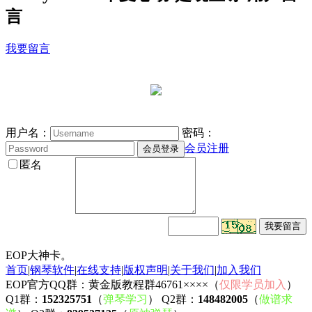
言
我要留言
用户名：
密码：
会员注册
匿名
EOP大神卡。
首页
|
钢琴软件
|
在线支持
|
版权声明
|
关于我们
|
加入我们
EOP官方QQ群：黄金版教程群46761××××（
仅限学员加入
）
Q1群：
152325751
（
弹琴学习
） Q2群：
148482005
（
做谱求