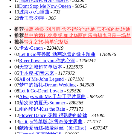
17
周杰伦婚礼音乐-周杰伦
-
53256
18
Dont Stop Me Now-Queen
-
50545
19
过海-八仙插曲
-
733
20
青玉恋-刘宇
-
366
推荐
抽离-徐良-刘丹萌-舍不得的他他他 忘不掉的她她她
推荐
梦中的婚礼绝美版-如此华丽的乐曲却也只是一场梦
推荐
铃芽之旅-简单完整版
01
卡农-Canon
-
2204819
02
Let It Go完整版-动画冰雪奇缘主题曲
-
1783976
03
River flows in you-你的心河
-
1406244
04
天空之城超简单版本
-
1225575
05
千本樱-初音未来
-
1177072
06
All of Me-John Legend
-
1071101
07
梦中的婚礼-Dream Wedding
-
942988
08
Let It Go-Demi Lovato
-
929520
09
Always with Me-千与千寻片尾曲
-
884281
10
菊次郎的夏天-Summer
-
880365
11
雨的印记-Kiss the Rain
-
777173
12
Flower Dance-花舞-很熟悉的旋律
-
731085
13
let it go简单版-冰雪奇缘主题曲
-
712137
14
献给爱丽丝-致爱丽丝（für Elise）
-
637347