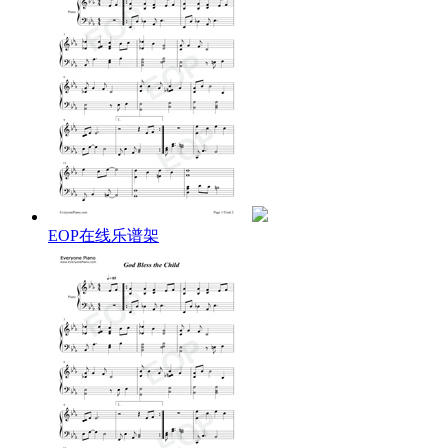
So the Bible said and it still is news
Mama may have papa may have
But God bless the child that's got his own
That's got his own
Yes the strong gets more
While the weak ones fade
Empty pockets don't ever make the grade
Mama may have papa may have
But God bless the child that's got his own
That's got his own
Money you've got lots of friends
Crowding round the door
When you're gone spending ends
EOP在线乐谱架
They don't come no more
Rich relations give
Crust of bread and such
You can help yourself
But don't take too much
Mama may have papa may have
But God bless the child that's got his own
That's got his own
Mama may have papa may have
But God bless the child that's got his own
That's got his own
He just worry bout nothing