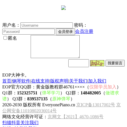
用户名：
密码：
会员注册
匿名
EOP大神卡。
首页
|
钢琴软件
|
在线支持
|
版权声明
|
关于我们
|
加入我们
EOP官方QQ群：黄金版教程群46761××××（
仅限学员加入
）
Q1群：
152325751
（
弹琴学习
） Q2群：
148482005
（
做谱求
谱
） Q3群：
839537135
（
原神弹琴
）
2020-2030 版权所有 EveryonePiano.cn
京ICP备13017002号
京
公网安备11010802036014号
网络文化经营许可证：
京网文【2021】4670-1086号
扫描抖音关注我们