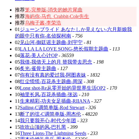
推荐
笼-完整版-消失的她片尾曲
推荐
海屿你-马也_Crabbit-Cole先生
推荐
乌梅子酱-李荣浩
01
ジューンブライド あなたしか見えない-六月新娘我
的眼中只有你-名侦探柯南
-
756
02
见山河-御廷谣主题曲-刘宇宁
-
81
03
LA LA LA LOVE SONG-悠长假期主题曲
-
113
04
落花-美人心计OP
-
36559
05
我借-我借天上的月 替我带去思念
-
198
06
炙光-雀骨主题曲
-
127
07
你有没有真的爱过我-阿图表妹
-
1832
08
红尘慌慌-百花杀主题曲-周深
-
308
09
Long shot-Re从零开始的异世界生活OP2
-
170
10
袖里长风-百花杀插曲-张远
-
210
11
生来精彩-功夫女足插曲-RIIANA
-
327
12
Sailing-C调简单版-Rod Stewart
-
326
13
断了的弦-C调简单版-周杰伦
-
48220
14
我只要我开心-时代少年团
-
323
15
吹吹山顶的风-巴扎黑
-
399
16
Three Lions-The Lightning Seeds
-
233