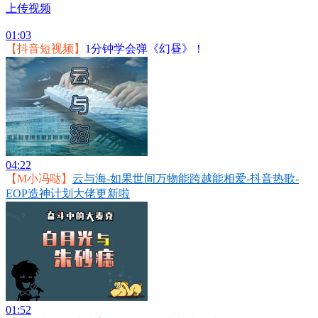
上传视频
01:03
【抖音短视频】
1分钟学会弹《幻昼》！
04:22
【M小冯哒】
云与海-如果世间万物能跨越能相爱-抖音热歌-
EOP造神计划大佬更新啦
01:52