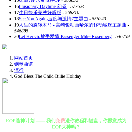
15
Unravel-东京喰种OP
-
586032
16
Illusionary Daytime-幻昼
-
577624
17
生日快乐完整好听版
-
568810
18
See You Again-速度与激情7主题曲
-
556243
19
人生的旋转木马 - 宫崎骏动画哈尔的移动城堡主题曲
-
546885
20
Let Her Go放手爱情-Passenger-Mike Rosenberg
-
546759
网站首页
钢琴曲谱
流行
God Bless The Child-Billie Holiday
EOP造神计划 —— 我们
免费
送你教程和键盘，你愿意成为
EOP大神吗？