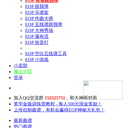
EOP 简谱跟我弹
EOP 跟我弹
EOP 乐谱架
EOP 作曲大师
EOP 五线谱跟我弹
EOP 大神秀场
EOP 瀑布流
EOP 拾音灯
EOP 空白五线谱工具
EOP 小游戏
小卖部
魔法学院
登录
加入QQ交流群
152325751
，和大神面对面
奖学金版训练营教程 - 每人500元现金奖励！
上传自制曲谱，有机会赢得EOP神秘大礼包！
最新曲谱
热门曲谱