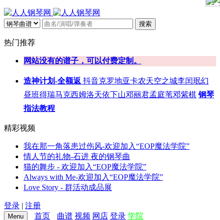
搜索
热门推荐
网站没有的谱子，可以付费定制。
造神计划-全额返
抖音
克罗地亚
卡农
天空之城
李闰珉
幻
昼
班得瑞
马克西姆
洛天依
下山
邓丽君
孟庭苇
邓紫棋
钢琴
指法教程
精彩视频
我在那一角落患过伤风-欢迎加入“EOP魔法学院”
情人节的礼物-石进 夜的钢琴曲
猫的舞步 - 欢迎加入“EOP魔法学院”
Always with Me-欢迎加入“EOP魔法学院”
Love Story - 群活动成品展
登录
|
注册
首页
曲谱
视频
网店
登录
学院
Menu