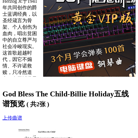
Herzog Jr.于1941
年共同创作的爵
士蓝调经典，以
圣经箴言为骨
架、个人创伤为
血肉，唱出贫困
中的自立尊严与
社会冷峻现实。
这首歌超越时
代，因它不煽
情、不许诺救
赎，只冷然道
出：在无援世界，‌“自立”不是选择，是活命的最低门槛‌。其力
量，正藏于那平静到近乎冷漠的尾音里。
God Bless The Child-Billie Holiday五线
歌词下方是
God Bless The Child钢琴谱
，大家可以
免费下载学
谱预览
习
。
( 共2张 )
God Bless The Child歌词：
上传曲谱
Them that's got shall get
Them that's not shall lose