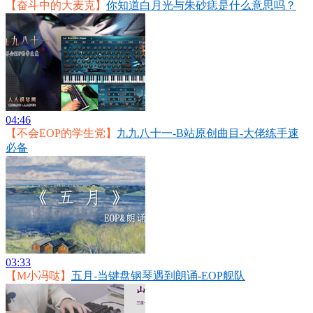
【奋斗中的大麦克】
你知道白月光与朱砂痣是什么意思吗？
04:46
【不会EOP的学生党】
九九八十一-B站原创曲目-大佬练手速
必备
03:33
【M小冯哒】
五月-当键盘钢琴遇到朗诵-EOP舰队