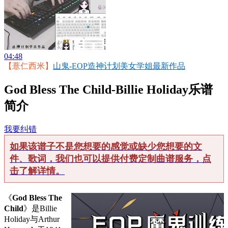
04:48
【薏仁西米】
山鬼-EOP造神计划美女学姐最新作品
God Bless The Child-Billie Holiday乐谱
简介
我要纠错
如果该谱子不是您想要的感觉或缺少您想要的文
件、歌词，我们也可以提供付费定制曲谱服务，点
击了解详情。
《
God Bless The
Child
》是Billie
Holiday与Arthur