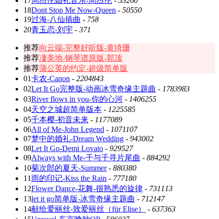
17
周杰伦婚礼音乐-周杰伦
-
53260
18
Dont Stop Me Now-Queen
-
50550
19
过海-八仙插曲
-
758
20
青玉恋-刘宇
-
371
推荐
向云端-完整好听版-黄绮珊
推荐
凄美地-钢琴谱原版-郭顶
推荐
蒲公英的约定-超级简单版
01
卡农-Canon
-
2204843
02
Let It Go完整版-动画冰雪奇缘主题曲
-
1783983
03
River flows in you-你的心河
-
1406255
04
天空之城超简单版本
-
1225585
05
千本樱-初音未来
-
1177089
06
All of Me-John Legend
-
1071107
07
梦中的婚礼-Dream Wedding
-
943002
08
Let It Go-Demi Lovato
-
929527
09
Always with Me-千与千寻片尾曲
-
884292
10
菊次郎的夏天-Summer
-
880380
11
雨的印记-Kiss the Rain
-
777180
12
Flower Dance-花舞-很熟悉的旋律
-
731113
13
let it go简单版-冰雪奇缘主题曲
-
712147
14
献给爱丽丝-致爱丽丝（für Elise）
-
637363