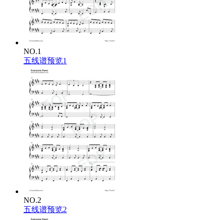
Downtown
Downtown
And you may find somebody kind to help and understand you
Someone who is just like you and needs a gentle hand to
Guide them along
So maybe I'll see you there
NO.1
We can forget all our troubles forget all our cares
五线谱预览1
So go downtown things'll be great when you're
Downtown don't wait a minute for
Downtown everything's waiting for you
Downtown downtown downtown downtown
Downtown downtown downtown downtown downtown downtown
NO.2
五线谱预览2