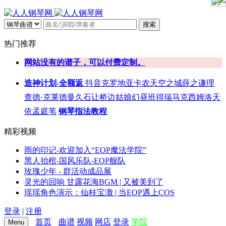
搜索
热门推荐
网站没有的谱子，可以付费定制。
造神计划-全额返
抖音
克罗地亚
卡农
天空之城
薛之谦
理
查德·克莱德曼
久石让
桥边姑娘
幻昼
班得瑞
马克西姆
洛天
依
孟庭苇
钢琴指法教程
精彩视频
雨的印记-欢迎加入“EOP魔法学院”
黑人抬棺-国风乐队-EOP舰队
玫瑰少年 - 群活动成品展
灵光的回响 甘露花海BGM | 又被美到了
瑶瑶角色演示：仙桂宝潵 | 当EOP遇上COS
登录
|
注册
首页
曲谱
视频
网店
登录
学院
Menu