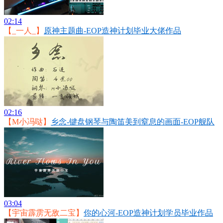
02:14
【_一人_】
原神主题曲-EOP造神计划毕业大佬作品
02:16
【M小冯哒】
乡念-键盘钢琴与陶笛美到窒息的画面-EOP舰队
03:04
【宇宙霹雳无敌二宝】
你的心河-EOP造神计划学员毕业作品