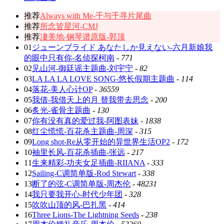
推荐
Always with Me-千与千寻片尾曲
推荐
所念皆星河-CMJ
推荐
凄美地-钢琴谱原版-郭顶
01
ジューンブライド あなたしか見えない-六月新娘我
的眼中只有你-名侦探柯南
-
771
02
见山河-御廷谣主题曲-刘宇宁
-
82
03
LA LA LA LOVE SONG-悠长假期主题曲
-
114
04
落花-美人心计OP
-
36559
05
我借-我借天上的月 替我带去思念
-
200
06
炙光-雀骨主题曲
-
130
07
你有没有真的爱过我-阿图表妹
-
1838
08
红尘慌慌-百花杀主题曲-周深
-
315
09
Long shot-Re从零开始的异世界生活OP2
-
172
10
袖里长风-百花杀插曲-张远
-
217
11
生来精彩-功夫女足插曲-RIIANA
-
333
12
Sailing-C调简单版-Rod Stewart
-
338
13
断了的弦-C调简单版-周杰伦
-
48231
14
我只要我开心-时代少年团
-
328
15
吹吹山顶的风-巴扎黑
-
414
16
Three Lions-The Lightning Seeds
-
238