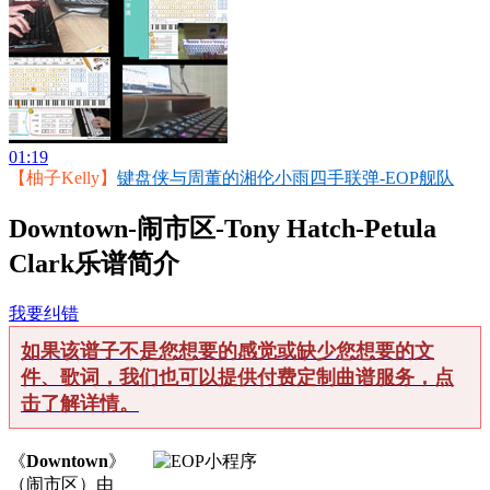
01:19
【柚子Kelly】
键盘侠与周董的湘伦小雨四手联弹-EOP舰队
Downtown-闹市区-Tony Hatch-Petula
Clark乐谱简介
我要纠错
如果该谱子不是您想要的感觉或缺少您想要的文
件、歌词，我们也可以提供付费定制曲谱服务，点
击了解详情。
《
Downtown
》
（闹市区）由