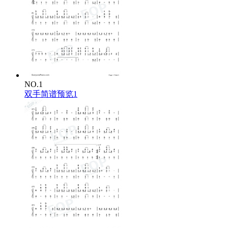
NO.1
双手简谱预览1