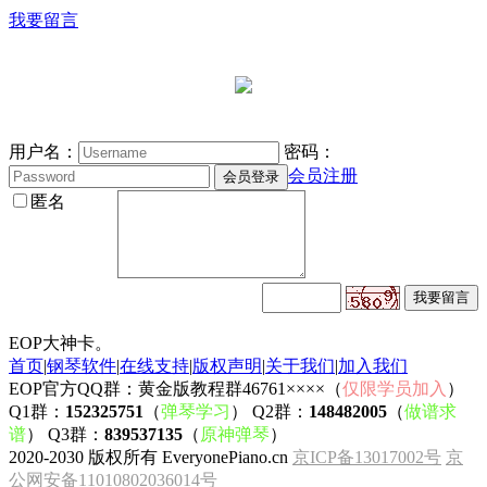
我要留言
用户名：
密码：
会员注册
匿名
EOP大神卡。
首页
|
钢琴软件
|
在线支持
|
版权声明
|
关于我们
|
加入我们
EOP官方QQ群：黄金版教程群46761××××（
仅限学员加入
）
Q1群：
152325751
（
弹琴学习
） Q2群：
148482005
（
做谱求
谱
） Q3群：
839537135
（
原神弹琴
）
2020-2030 版权所有 EveryonePiano.cn
京ICP备13017002号
京
公网安备11010802036014号