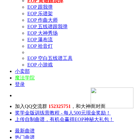
EOP 简谱跟我弹
EOP 跟我弹
EOP 乐谱架
EOP 作曲大师
EOP 五线谱跟我弹
EOP 大神秀场
EOP 瀑布流
EOP 拾音灯
EOP 空白五线谱工具
EOP 小游戏
小卖部
魔法学院
登录
加入QQ交流群
152325751
，和大神面对面
奖学金版训练营教程 - 每人500元现金奖励！
上传自制曲谱，有机会赢得EOP神秘大礼包！
最新曲谱
热门曲谱