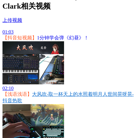
Clark相关视频
上传视频
01:03
【抖音短视频】
1分钟学会弹《幻昼》！
02:10
【浅语浅语】
大风吹-取一杯天上的水照着明月人世间晃呀晃-
抖音热歌