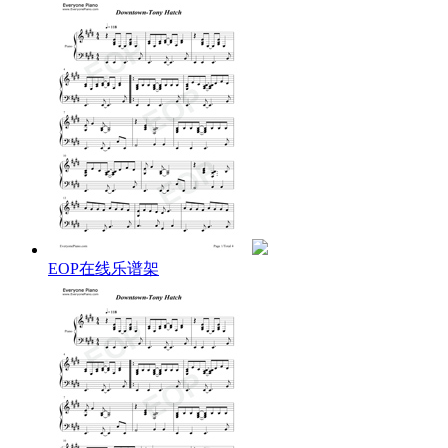
Downtown
Just listen to the music of the traffic in the city
Linger on the sidewalk where the neon signs are pretty
How can you lose
The lights are much brighter there
You can forget all your troubles forget all your cares
So go downtown things'll be great when you're
Downtown no finer place for sure
Downtown everything's waiting for you
Downtown
Don't hang around and let your problems surround you
There are movie shows
Downtown
Maybe you know some little places to go to
Where they never close
EOP在线乐谱架
Downtown
Just listen to the rhythm of a gentle bossa nova
You'll be dancing with him too before the night is over
Happy again
The lights are much brighter there
You can forget all your troubles forget all your cares
So go downtown where all the lights are bright
Downtown waiting for you tonight
Downtown you're gonna be alright now
Downtown downtown