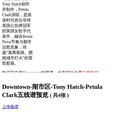
Tony Hatch创作
并制作，Petula
Clark演唱，是摇
滚时代首位夺得
美国公告牌冠军
的英国女歌手代
表作，融合Bossa
Nova节奏与都市
治愈意象，传
递“逃离孤独、拥
抱城市灯火”的普
世慰藉。
歌词下方是
Downtown钢琴谱
，大家可以
免费下载学习
。
Downtown歌词：
Downtown-闹市区-Tony Hatch-Petula
Clark五线谱预览
When you're alone and life is making you lonely
( 共4张 )
You can always go
Downtown
上传曲谱
When you've got worries all the noise and the hurry
Seems to help I know