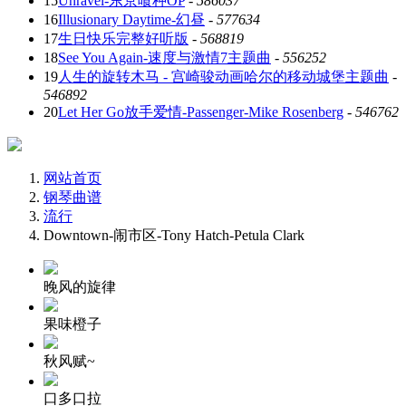
15
Unravel-东京喰种OP
-
586037
16
Illusionary Daytime-幻昼
-
577634
17
生日快乐完整好听版
-
568819
18
See You Again-速度与激情7主题曲
-
556252
19
人生的旋转木马 - 宫崎骏动画哈尔的移动城堡主题曲
-
546892
20
Let Her Go放手爱情-Passenger-Mike Rosenberg
-
546762
网站首页
钢琴曲谱
流行
Downtown-闹市区-Tony Hatch-Petula Clark
晚风的旋律
果味橙子
秋风赋~
口多口拉