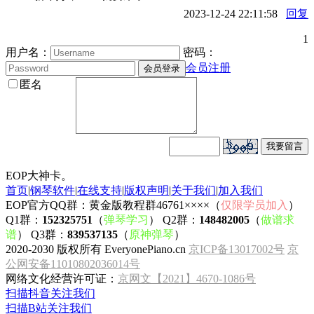
2023-12-24 22:11:58
回复
1
用户名：
密码：
会员注册
匿名
EOP大神卡。
首页
|
钢琴软件
|
在线支持
|
版权声明
|
关于我们
|
加入我们
EOP官方QQ群：黄金版教程群46761××××（
仅限学员加入
）
Q1群：
152325751
（
弹琴学习
） Q2群：
148482005
（
做谱求
谱
） Q3群：
839537135
（
原神弹琴
）
2020-2030 版权所有 EveryonePiano.cn
京ICP备13017002号
京
公网安备11010802036014号
网络文化经营许可证：
京网文【2021】4670-1086号
扫描抖音关注我们
扫描B站关注我们