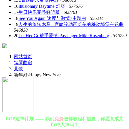
15
Unravel-东京喰种OP
-
586013
16
Illusionary Daytime-幻昼
-
577576
17
生日快乐完整好听版
-
568761
18
See You Again-速度与激情7主题曲
-
556214
19
人生的旋转木马 - 宫崎骏动画哈尔的移动城堡主题曲
-
546838
20
Let Her Go放手爱情-Passenger-Mike Rosenberg
-
546729
网站首页
钢琴曲谱
儿歌
新年好-Happy New Year
EOP造神计划 —— 我们
免费
送你教程和键盘，你愿意成为
EOP大神吗？