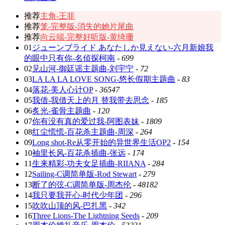
推荐
主角-王菲
推荐
笼-完整版-消失的她片尾曲
推荐
向云端-完整好听版-黄绮珊
01
ジューンブライド あなたしか見えない-六月新娘我
的眼中只有你-名侦探柯南
-
699
02
见山河-御廷谣主题曲-刘宇宁
-
72
03
LA LA LA LOVE SONG-悠长假期主题曲
-
83
04
落花-美人心计OP
-
36547
05
我借-我借天上的月 替我带去思念
-
185
06
炙光-雀骨主题曲
-
120
07
你有没有真的爱过我-阿图表妹
-
1809
08
红尘慌慌-百花杀主题曲-周深
-
264
09
Long shot-Re从零开始的异世界生活OP2
-
154
10
袖里长风-百花杀插曲-张远
-
174
11
生来精彩-功夫女足插曲-RIIANA
-
284
12
Sailing-C调简单版-Rod Stewart
-
279
13
断了的弦-C调简单版-周杰伦
-
48182
14
我只要我开心-时代少年团
-
296
15
吹吹山顶的风-巴扎黑
-
342
16
Three Lions-The Lightning Seeds
-
209