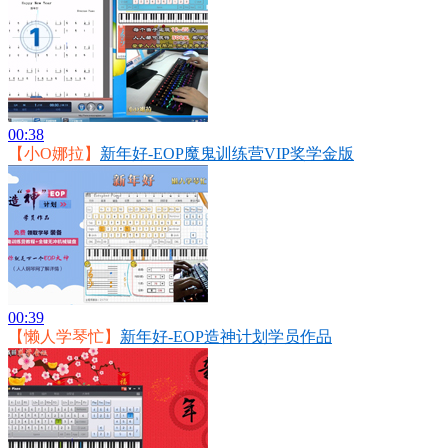
00:38
【小O娜拉】
新年好-EOP魔鬼训练营VIP奖学金版
00:39
【懒人学琴忙】
新年好-EOP造神计划学员作品