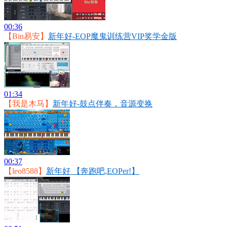
00:36
【Bin易安】
新年好-EOP魔鬼训练营VIP奖学金版
01:34
【我是木马】
新年好-鼓点伴奏，音源变换
00:37
【leo8588】
新年好 【奔跑吧,EOPer!】