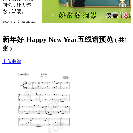
回忆，让人怀
念，温暖。
歌词下方是免费
新年好钢琴谱
，欢迎大家使用。
新年好-Happy New Year五线谱预览
( 共1
网站还为大家提供了另一版本的《
新年好
》曲谱下载。希望大
家喜欢。
张 )
上传曲谱
新年好-Happy New Year歌曲歌词：
新年好呀新年好呀，
祝贺大家新年好。
我们唱歌我们跳舞，
祝贺大家新年好。