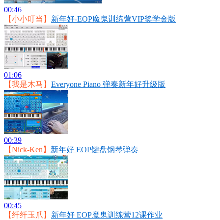
00:46
【小小叮当】
新年好-EOP魔鬼训练营VIP奖学金版
01:06
【我是木马】
Everyone Piano 弹奏新年好升级版
00:39
【Nick-Ken】
新年好 EOP键盘钢琴弹奏
00:45
【纤纤玉爪】
新年好 EOP魔鬼训练营12课作业