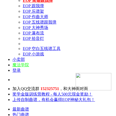
EOP 简谱跟我弹
EOP 跟我弹
EOP 乐谱架
EOP 作曲大师
EOP 五线谱跟我弹
EOP 大神秀场
EOP 瀑布流
EOP 拾音灯
EOP 空白五线谱工具
EOP 小游戏
小卖部
魔法学院
登录
加入QQ交流群
152325751
，和大神面对面
奖学金版训练营教程 - 每人500元现金奖励！
上传自制曲谱，有机会赢得EOP神秘大礼包！
最新曲谱
热门曲谱