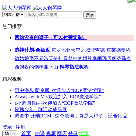
搜索
热门推荐
网站没有的谱子，可以付费定制。
造神计划-全额返
克罗地亚
天空之城
理查德·克莱德曼
桥
边姑娘
毛不易
洛天依
抖音
梦中的婚礼
李闰珉
贝多芬
马克
西姆
夜的钢琴曲
下山
钢琴指法教程
精彩视频
雨中漫步 听奏版-欢迎加入“EOP魔法学院”
Always with Me-欢迎加入“EOP魔法学院”
a小调圆舞曲-欢迎加入“EOP魔法学院”
玫瑰少年 - 群活动成品展
调查中 开端BGM | 这个歌词，真是太绝了，适合细品
登录
|
注册
首页
曲谱
视频
网店
登录
学院
Menu