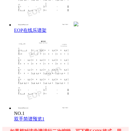
EOP在线乐谱架
NO.1
双手简谱预览1