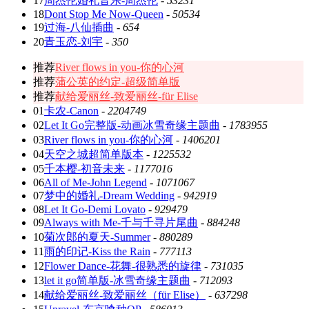
17
周杰伦婚礼音乐-周杰伦
-
53231
18
Dont Stop Me Now-Queen
-
50534
19
过海-八仙插曲
-
654
20
青玉恋-刘宇
-
350
推荐
River flows in you-你的心河
推荐
蒲公英的约定-超级简单版
推荐
献给爱丽丝-致爱丽丝-für Elise
01
卡农-Canon
-
2204749
02
Let It Go完整版-动画冰雪奇缘主题曲
-
1783955
03
River flows in you-你的心河
-
1406201
04
天空之城超简单版本
-
1225532
05
千本樱-初音未来
-
1177016
06
All of Me-John Legend
-
1071067
07
梦中的婚礼-Dream Wedding
-
942919
08
Let It Go-Demi Lovato
-
929479
09
Always with Me-千与千寻片尾曲
-
884248
10
菊次郎的夏天-Summer
-
880289
11
雨的印记-Kiss the Rain
-
777113
12
Flower Dance-花舞-很熟悉的旋律
-
731035
13
let it go简单版-冰雪奇缘主题曲
-
712093
14
献给爱丽丝-致爱丽丝（für Elise）
-
637298