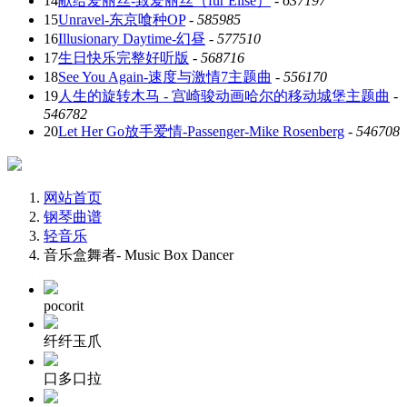
14
献给爱丽丝-致爱丽丝（für Elise）
-
637197
15
Unravel-东京喰种OP
-
585985
16
Illusionary Daytime-幻昼
-
577510
17
生日快乐完整好听版
-
568716
18
See You Again-速度与激情7主题曲
-
556170
19
人生的旋转木马 - 宫崎骏动画哈尔的移动城堡主题曲
-
546782
20
Let Her Go放手爱情-Passenger-Mike Rosenberg
-
546708
网站首页
钢琴曲谱
轻音乐
音乐盒舞者- Music Box Dancer
pocorit
纤纤玉爪
口多口拉