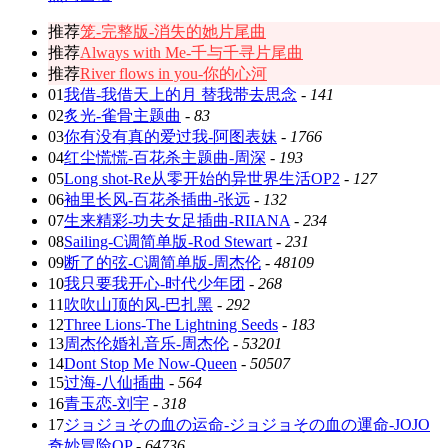
推荐
笼-完整版-消失的她片尾曲
推荐
Always with Me-千与千寻片尾曲
推荐
River flows in you-你的心河
01
我借-我借天上的月 替我带去思念
-
141
02
炙光-雀骨主题曲
-
83
03
你有没有真的爱过我-阿图表妹
-
1766
04
红尘慌慌-百花杀主题曲-周深
-
193
05
Long shot-Re从零开始的异世界生活OP2
-
127
06
袖里长风-百花杀插曲-张远
-
132
07
生来精彩-功夫女足插曲-RIIANA
-
234
08
Sailing-C调简单版-Rod Stewart
-
231
09
断了的弦-C调简单版-周杰伦
-
48109
10
我只要我开心-时代少年团
-
268
11
吹吹山顶的风-巴扎黑
-
292
12
Three Lions-The Lightning Seeds
-
183
13
周杰伦婚礼音乐-周杰伦
-
53201
14
Dont Stop Me Now-Queen
-
50507
15
过海-八仙插曲
-
564
16
青玉恋-刘宇
-
318
17
ジョジョその血の运命-ジョジョその血の運命-JOJO
奇妙冒险OP
-
64736