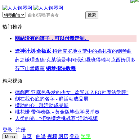
搜索
热门推荐
网站没有的谱子，可以付费定制。
造神计划-全额返
抖音
克罗地亚
梦中的婚礼
夜的钢琴曲
薛之谦
理查德·克莱德曼
李闰珉
幻昼
班得瑞
马克西姆
贝多
芬
下山
孟庭苇
钢琴指法教程
精彩视频
德彪西 亚麻色头发的少女 - 欢迎加入EOP“魔法学院”
刻在我心底的名字 - 群活动成品展
摆动的心 - 群活动成品展
桃花诺 带伴奏版 - 黄金版毕业学员弹奏
人类的光 - “拒绝摆烂挑战赛”活动视频
登录
|
注册
首页
曲谱
视频
网店
登录
学院
Menu