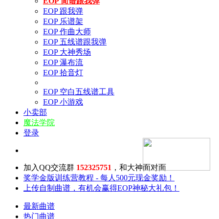
EOP 简谱跟我弹
EOP 跟我弹
EOP 乐谱架
EOP 作曲大师
EOP 五线谱跟我弹
EOP 大神秀场
EOP 瀑布流
EOP 拾音灯
EOP 空白五线谱工具
EOP 小游戏
小卖部
魔法学院
登录
加入QQ交流群
152325751
，和大神面对面
奖学金版训练营教程 - 每人500元现金奖励！
上传自制曲谱，有机会赢得EOP神秘大礼包！
最新曲谱
热门曲谱