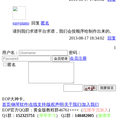
easypiano
回复
匿名
请到我们求谱平台求谱，我们会按顺序给制作出来的。
2013-08-17 18:34:02
回复
1
用户名：
密码：
会员注册
匿名
EOP大神卡。
首页
|
钢琴软件
|
在线支持
|
版权声明
|
关于我们
|
加入我们
EOP官方QQ群：黄金版教程群46761××××（
仅限学员加入
）
Q1群：
152325751
（
弹琴学习
） Q2群：
148482005
（
做谱求