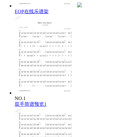
EOP在线乐谱架
NO.1
双手简谱预览1