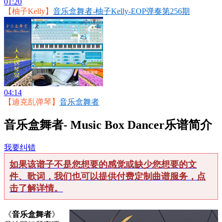
01:20
【柚子Kelly】
音乐盒舞者-柚子Kelly-EOP弹奏第256期
04:14
【迪克乱弹琴】
音乐盒舞者
音乐盒舞者- Music Box Dancer乐谱简介
我要纠错
如果该谱子不是您想要的感觉或缺少您想要的文
件、歌词，我们也可以提供付费定制曲谱服务，点
击了解详情。
《
音乐盒舞者
》