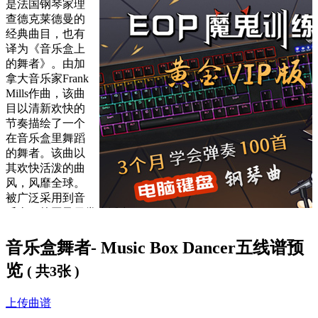
是法国钢琴家理
查德克莱德曼的
经典曲目，也有
译为《音乐盒上
的舞者》。由加
拿大音乐家Frank
Mills作曲，该曲
目以清新欢快的
节奏描绘了一个
在音乐盒里舞蹈
的舞者。该曲以
其欢快活泼的曲
风，风靡全球。
被广泛采用到音
乐盒、校园及日常生活中。
《
音乐盒舞者
》 是一首给人以轻快、活泼感受的钢琴曲，听
音乐盒舞者- Music Box Dancer五线谱预
着这首音乐，随着钢琴音符的跳跃，仿佛进入音乐幻想的意
览
境，眼前好似五彩缤纷的童话世界。小天使在空中飞舞，周围
( 共3张 )
分布着各式各样好看好玩的玩具，儿童们在快乐歌唱，尽情嬉
戏。
上传曲谱