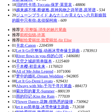
18
泪的托卡塔-Toccata-保罗·莫里哀
-
48806
19
越来越不懂-蔡健雅-原神风物之诗琴谱-原琴谱
-
534
20
ジューンブライド あなたしか見えない-六月新娘我
的眼中只有你-名侦探柯南
-
609
推荐
笼-完整版-消失的她片尾曲
推荐
前程似锦-许嵩
推荐
献给爱丽丝-致爱丽丝-für Elise
01
卡农-Canon
-
2204599
02
Let It Go完整版-动画冰雪奇缘主题曲
-
1783913
03
River flows in you-你的心河
-
1406081
04
天空之城超简单版本
-
1225469
05
千本樱-初音未来
-
1176923
06
All of Me-John Legend
-
1071006
07
梦中的婚礼-Dream Wedding
-
942805
08
Let It Go-Demi Lovato
-
929431
09
Always with Me-千与千寻片尾曲
-
884173
10
菊次郎的夏天-Summer
-
880139
11
雨的印记-Kiss the Rain
-
777039
12
Flower Dance-花舞-很熟悉的旋律
-
730962
13
let it go简单版-冰雪奇缘主题曲
-
712038