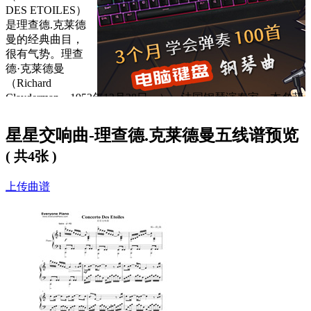
DES ETOILES）
是理查德.克莱德
曼的经典曲目，
很有气势。理查
德·克莱德曼
（Richard
Clayderman，1953年12月28日－），法国钢琴演奏家。本名菲
利浦·罗贝路易·帕杰斯。理查德·克莱德曼不是以古典钢琴曲而
见长，而是主要弹奏一些现代爱情曲目。
星星交响曲-理查德.克莱德曼五线谱预览
《星星交响曲》是一首特别好听的曲子，有点难度，如果你也
( 共4张 )
喜欢这首曲子，不妨试着用EOP练习下，需要谱子的话，下面
是
星星交响曲钢琴谱
。
上传曲谱