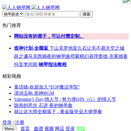
搜索
热门推荐
网站没有的谱子，可以付费定制。
造神计划-全额返
下山
克罗地亚
久石让
毛不易
天空之城
薛之谦
马克西姆
夜的钢琴曲
邓紫棋
幻昼
理查德·克莱德曼
抖音
李闰珉
钢琴指法教程
精彩视频
童话镇-欢迎加入“EOP魔法学院”
清润玉响 原神BGM
Valentine’s Day-情人节 | 努力弹QIN（G）的情人节
隐形的思念 石进 夜的钢琴曲
就让这大雨全都落下 - 黄金版毕业大佬弹奏
登录
|
注册
首页
曲谱
视频
网店
登录
学院
Menu