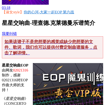
03:18
【淑女style】
你的心河-大家一起EOP 第六战
星星交响曲-理查德.克莱德曼乐谱简介
我要纠错
如果该谱子不是您想要的感觉或缺少您想要的文
件、歌词，我们也可以提供付费定制曲谱服务，点
击了解详情。
星星交响曲EOP
由网友
02021316
制作，感谢
02021316对EOP
作曲大师的支
持！
《
星星交响曲
》
（CONCERTO