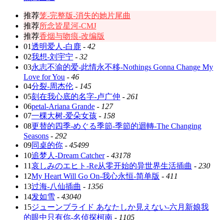
推荐
笼-完整版-消失的她片尾曲
推荐
所念皆星河-CMJ
推荐
香烟与吻痕-改编版
01
透明爱人-白鹿
-
42
02
我想-刘宇宁
-
32
03
永志不渝的爱-此情永不移-Nothings Gonna Change My
Love for You
-
46
04
分裂-周杰伦
-
145
05
刻在我心底的名字-卢广仲
-
261
06
petal-Ariana Grande
-
127
07
一棵大树-爱朵女孩
-
158
08
更替的四季-めぐる季節-季節的迴轉-The Changing
Seasons
-
292
09
同桌的你
-
45499
10
追梦人-Dream Catcher
-
43178
11
哀しみのエヒト-Re从零开始的异世界生活插曲
-
230
12
My Heart Will Go On-我心永恒-简单版
-
411
13
过海-八仙插曲
-
1356
14
发如雪
-
43040
15
ジューンブライド あなたしか見えない-六月新娘我
的眼中只有你-名侦探柯南
-
1105