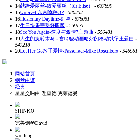
14
献给爱丽丝-致爱丽丝（für Elise）
-
637899
15
Unravel-东京喰种OP
-
586252
16
Illusionary Daytime-幻昼
-
578051
17
生日快乐完整好听版
-
569131
18
See You Again-速度与激情7主题曲
-
556481
19
人生的旋转木马 - 宫崎骏动画哈尔的移动城堡主题曲
-
547218
20
Let Her Go放手爱情-Passenger-Mike Rosenberg
-
546961
网站首页
钢琴曲谱
经典
星星交响曲-理查德.克莱德曼
SHINKO
完美钢琴David
wujifeng