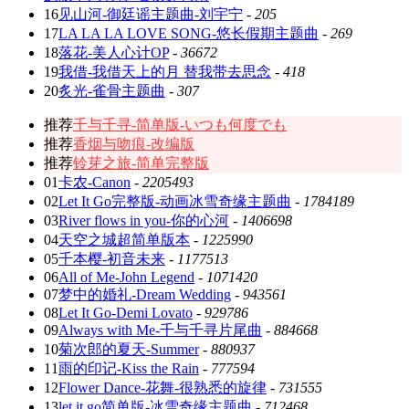
16
见山河-御廷谣主题曲-刘宇宁
-
205
17
LA LA LA LOVE SONG-悠长假期主题曲
-
269
18
落花-美人心计OP
-
36672
19
我借-我借天上的月 替我带去思念
-
418
20
炙光-雀骨主题曲
-
307
推荐
千与千寻-简单版-いつも何度でも
推荐
香烟与吻痕-改编版
推荐
铃芽之旅-简单完整版
01
卡农-Canon
-
2205493
02
Let It Go完整版-动画冰雪奇缘主题曲
-
1784189
03
River flows in you-你的心河
-
1406698
04
天空之城超简单版本
-
1225990
05
千本樱-初音未来
-
1177513
06
All of Me-John Legend
-
1071420
07
梦中的婚礼-Dream Wedding
-
943561
08
Let It Go-Demi Lovato
-
929786
09
Always with Me-千与千寻片尾曲
-
884668
10
菊次郎的夏天-Summer
-
880937
11
雨的印记-Kiss the Rain
-
777594
12
Flower Dance-花舞-很熟悉的旋律
-
731555
13
let it go简单版-冰雪奇缘主题曲
-
712468