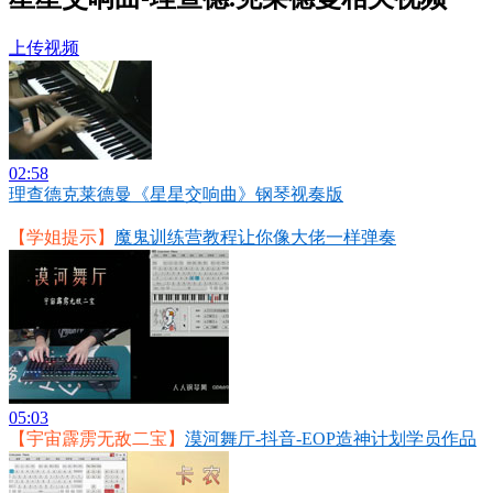
上传视频
02:58
理查德克莱德曼《星星交响曲》钢琴视奏版
【学姐提示】
魔鬼训练营教程让你像大佬一样弹奏
05:03
【宇宙霹雳无敌二宝】
漠河舞厅-抖音-EOP造神计划学员作品