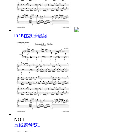
EOP在线乐谱架
NO.1
五线谱预览1