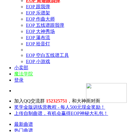
EOP 简谱跟我弹
EOP 跟我弹
EOP 乐谱架
EOP 作曲大师
EOP 五线谱跟我弹
EOP 大神秀场
EOP 瀑布流
EOP 拾音灯
EOP 空白五线谱工具
EOP 小游戏
小卖部
魔法学院
登录
加入QQ交流群
152325751
，和大神面对面
奖学金版训练营教程 - 每人500元现金奖励！
上传自制曲谱，有机会赢得EOP神秘大礼包！
最新曲谱
热门曲谱