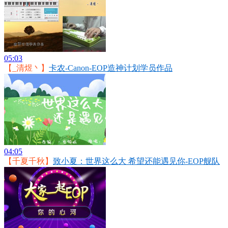
05:03
【_清煜丶】
卡农-Canon-EOP造神计划学员作品
04:05
【千夏千秋】
致小夏：世界这么大 希望还能遇见你-EOP舰队