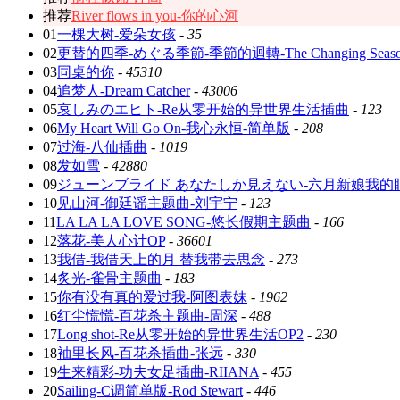
推荐
River flows in you-你的心河
01
一棵大树-爱朵女孩
-
35
02
更替的四季-めぐる季節-季節的迴轉-The Changing Seaso
03
同桌的你
-
45310
04
追梦人-Dream Catcher
-
43006
05
哀しみのエヒト-Re从零开始的异世界生活插曲
-
123
06
My Heart Will Go On-我心永恒-简单版
-
208
07
过海-八仙插曲
-
1019
08
发如雪
-
42880
09
ジューンブライド あなたしか見えない-六月新娘我的
10
见山河-御廷谣主题曲-刘宇宁
-
123
11
LA LA LA LOVE SONG-悠长假期主题曲
-
166
12
落花-美人心计OP
-
36601
13
我借-我借天上的月 替我带去思念
-
273
14
炙光-雀骨主题曲
-
183
15
你有没有真的爱过我-阿图表妹
-
1962
16
红尘慌慌-百花杀主题曲-周深
-
488
17
Long shot-Re从零开始的异世界生活OP2
-
230
18
袖里长风-百花杀插曲-张远
-
330
19
生来精彩-功夫女足插曲-RIIANA
-
455
20
Sailing-C调简单版-Rod Stewart
-
446