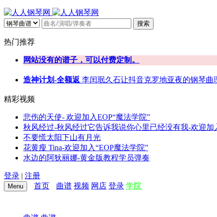
搜索
热门推荐
网站没有的谱子，可以付费定制。
造神计划-全额返
李闰珉
久石让
抖音
克罗地亚
夜的钢琴曲
精彩视频
悲伤的天使- 欢迎加入EOP“魔法学院”
秋风经过-秋风经过它告诉我说你心里已经没有我-欢迎加入
不要慌太阳下山有月光
花黄瘦 Tina-欢迎加入“EOP魔法学院”
水边的阿狄丽娜-黄金版教程学员弹奏
登录
|
注册
首页
曲谱
视频
网店
登录
学院
Menu