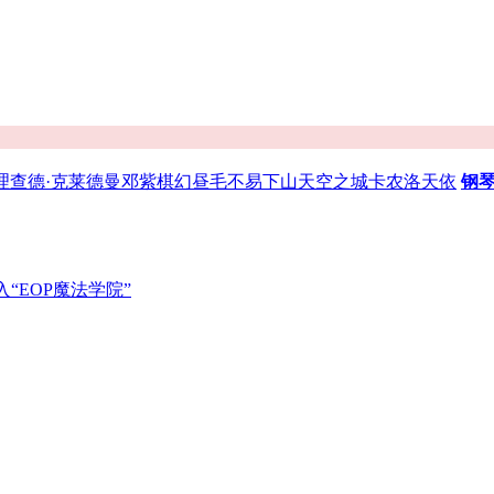
理查德·克莱德曼
邓紫棋
幻昼
毛不易
下山
天空之城
卡农
洛天依
钢
“EOP魔法学院”