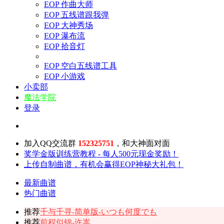
EOP 作曲大师
EOP 五线谱跟我弹
EOP 大神秀场
EOP 瀑布流
EOP 拾音灯
EOP 空白五线谱工具
EOP 小游戏
小卖部
魔法学院
登录
加入QQ交流群
152325751
，和大神面对面
奖学金版训练营教程 - 每人500元现金奖励！
上传自制曲谱，有机会赢得EOP神秘大礼包！
最新曲谱
热门曲谱
推荐
千与千寻-简单版-いつも何度でも
推荐
前程似锦-许嵩