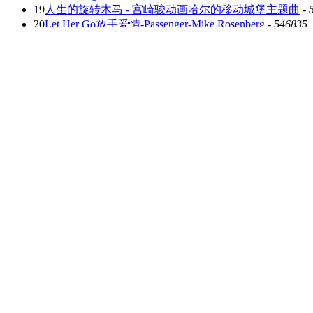
19
人生的旋转木马 - 宫崎骏动画哈尔的移动城堡主题曲
-
20
Let Her Go放手爱情-Passenger-Mike Rosenberg
-
546835
网站首页
钢琴曲谱
轻音乐
All I Ask Of You-理查德·克莱德曼
我是【奔跑吧
我的全部视频
钢琴谱：All I Ask Of You-