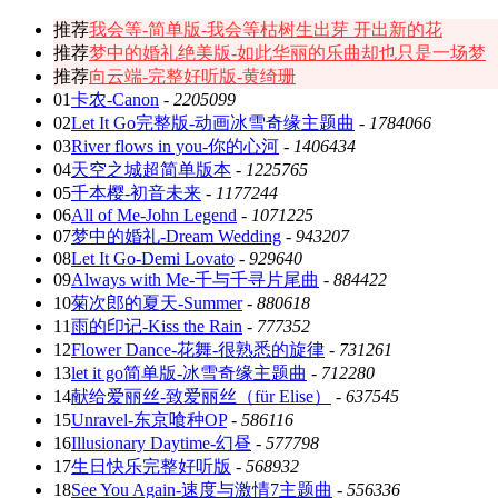
推荐
我会等-简单版-我会等枯树生出芽 开出新的花
推荐
梦中的婚礼绝美版-如此华丽的乐曲却也只是一场梦
推荐
向云端-完整好听版-黄绮珊
01
卡农-Canon
-
2205099
02
Let It Go完整版-动画冰雪奇缘主题曲
-
1784066
03
River flows in you-你的心河
-
1406434
04
天空之城超简单版本
-
1225765
05
千本樱-初音未来
-
1177244
06
All of Me-John Legend
-
1071225
07
梦中的婚礼-Dream Wedding
-
943207
08
Let It Go-Demi Lovato
-
929640
09
Always with Me-千与千寻片尾曲
-
884422
10
菊次郎的夏天-Summer
-
880618
11
雨的印记-Kiss the Rain
-
777352
12
Flower Dance-花舞-很熟悉的旋律
-
731261
13
let it go简单版-冰雪奇缘主题曲
-
712280
14
献给爱丽丝-致爱丽丝（für Elise）
-
637545
15
Unravel-东京喰种OP
-
586116
16
Illusionary Daytime-幻昼
-
577798
17
生日快乐完整好听版
-
568932
18
See You Again-速度与激情7主题曲
-
556336