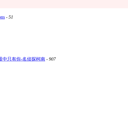
ns
-
51
眼中只有你-名侦探柯南
-
907