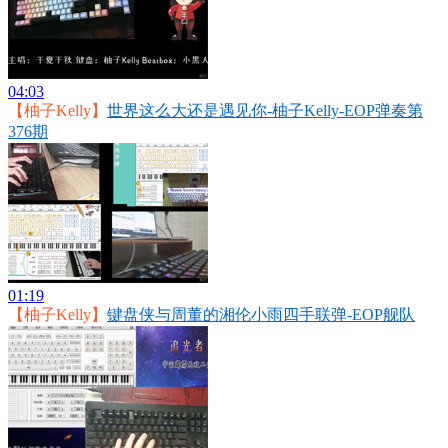
04:03
【柚子Kelly】
世界这么大还是遇见你-柚子Kelly-EOP弹奏第
376期
01:19
【柚子Kelly】
键盘侠与周董的湘伦小雨四手联弹-EOP舰队