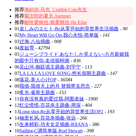
推荐
海屿你-马也_Crabbit-Cole先生
推荐
菊次郎的夏天-Summer
推荐
献给爱丽丝-致爱丽丝-für Elise
01
哀しみのエヒト-Re从零开始的异世界生活插曲
-
90
02
My Heart Will Go On-我心永恒-简单版
-
141
03
过海-八仙插曲
-
908
04
发如雪
-
42794
05
ジューンブライド あなたしか見えない-六月新娘我
的眼中只有你-名侦探柯南
-
836
06
见山河-御廷谣主题曲-刘宇宁
-
113
07
LA LA LA LOVE SONG-悠长假期主题曲
-
147
08
落花-美人心计OP
-
36584
09
我借-我借天上的月 替我带去思念
-
227
10
炙光-雀骨主题曲
-
153
11
你有没有真的爱过我-阿图表妹
-
1900
12
红尘慌慌-百花杀主题曲-周深
-
404
13
Long shot-Re从零开始的异世界生活OP2
-
193
14
袖里长风-百花杀插曲-张远
-
266
15
生来精彩-功夫女足插曲-RIIANA
-
386
16
Sailing-C调简单版-Rod Stewart
-
398