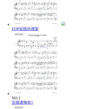
EOP在线乐谱架
NO.1
五线谱预览1