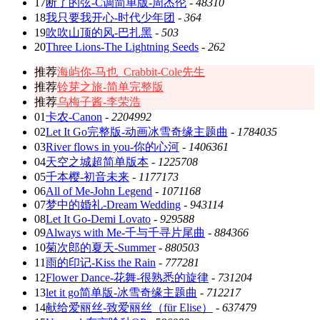
17
断了的弦-C调简单版-周杰伦
-
48310
18
我只要我开心-时代少年团
-
364
19
吹吹山顶的风-巴扎黑
-
503
20
Three Lions-The Lightning Seeds
-
262
推荐
海屿你-马也_Crabbit-Cole先生
推荐
铃芽之旅-简单完整版
推荐
乌梅子酱-李荣浩
01
卡农-Canon
-
2204992
02
Let It Go完整版-动画冰雪奇缘主题曲
-
1784035
03
River flows in you-你的心河
-
1406361
04
天空之城超简单版本
-
1225708
05
千本樱-初音未来
-
1177173
06
All of Me-John Legend
-
1071168
07
梦中的婚礼-Dream Wedding
-
943114
08
Let It Go-Demi Lovato
-
929588
09
Always with Me-千与千寻片尾曲
-
884366
10
菊次郎的夏天-Summer
-
880503
11
雨的印记-Kiss the Rain
-
777281
12
Flower Dance-花舞-很熟悉的旋律
-
731204
13
let it go简单版-冰雪奇缘主题曲
-
712217
14
献给爱丽丝-致爱丽丝（für Elise）
-
637479