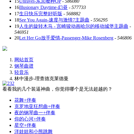
15
Unravel-东京喰种OP
-
586080
16
Illusionary Daytime-幻昼
-
577733
17
生日快乐完整好听版
-
568882
18
See You Again-速度与激情7主题曲
-
556295
19
人生的旋转木马 - 宫崎骏动画哈尔的移动城堡主题曲
-
546951
20
Let Her Go放手爱情-Passenger-Mike Rosenberg
-
546806
网站首页
钢琴曲谱
轻音乐
林中漫步-理查德克莱德曼
看看我的几个装逼神曲，你觉得哪个是无法超越的？
花舞+伴奏
克罗地亚狂想曲+伴奏
夜的钢琴曲一+伴奏
你的心河+伴奏
星空+伴奏
洋娃娃和小熊跳舞