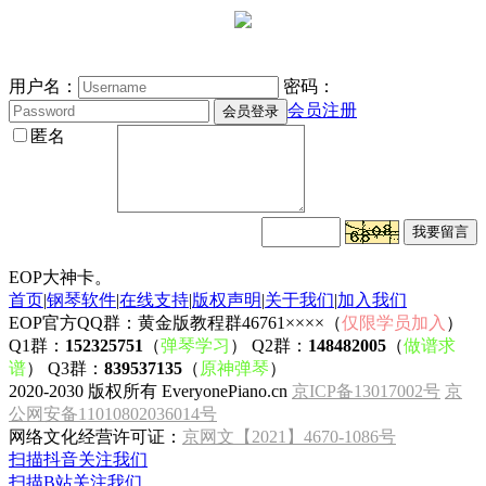
用户名：
密码：
会员注册
匿名
EOP大神卡。
首页
|
钢琴软件
|
在线支持
|
版权声明
|
关于我们
|
加入我们
EOP官方QQ群：黄金版教程群46761××××（
仅限学员加入
）
Q1群：
152325751
（
弹琴学习
） Q2群：
148482005
（
做谱求
谱
） Q3群：
839537135
（
原神弹琴
）
2020-2030 版权所有 EveryonePiano.cn
京ICP备13017002号
京
公网安备11010802036014号
网络文化经营许可证：
京网文【2021】4670-1086号
扫描抖音关注我们
扫描B站关注我们