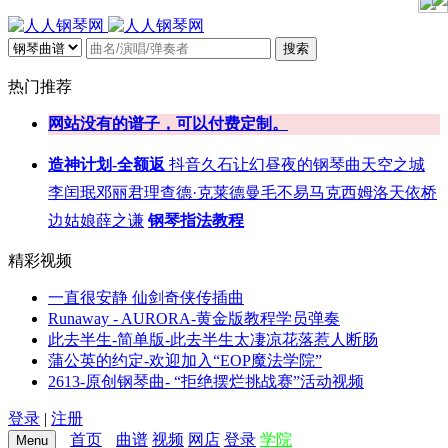
搜索
热门推荐
网站没有的谱子，可以付费定制。
造神计划-全额返
抖音
久石让
幻昼
夜的钢琴曲
天空之城
李闰珉
邓丽君
理查德·克莱德曼
毛不易
马克西姆
洛天依
桥
边姑娘
薛之谦
钢琴指法教程
精彩视频
一直很安静 仙剑奇侠传插曲
Runaway - AURORA-黄金版教程学员弹奏
此去半生-简单版-此去半生太凄凉花落惹人断肠
蒲公英的约定-欢迎加入“EOP魔法学院”
2613-原创钢琴曲- “拒绝摆烂挑战赛”活动视频
登录
|
注册
首页
曲谱
视频
网店
登录
学院
Menu