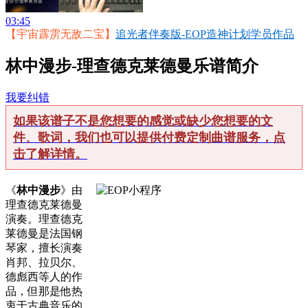
03:45
【宇宙霹雳无敌二宝】
追光者伴奏版-EOP造神计划学员作品
林中漫步-理查德克莱德曼乐谱简介
我要纠错
如果该谱子不是您想要的感觉或缺少您想要的文
件、歌词，我们也可以提供付费定制曲谱服务，点
击了解详情。
《
林中漫步
》由
理查德克莱德曼
演奏。理查德克
莱德曼是法国钢
琴家，擅长演奏
肖邦、拉贝尔、
德彪西等人的作
品，但那是他热
衷于古典音乐的