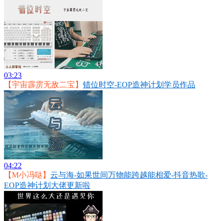
03:23
【宇宙霹雳无敌二宝】
错位时空-EOP造神计划学员作品
04:22
【M小冯哒】
云与海-如果世间万物能跨越能相爱-抖音热歌-
EOP造神计划大佬更新啦