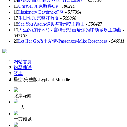
14
献给爱丽丝-致爱丽丝（für Elise）
-
637798
15
Unravel-东京喰种OP
-
586210
16
Illusionary Daytime-幻昼
-
577964
17
生日快乐完整好听版
-
569068
18
See You Again-速度与激情7主题曲
-
556427
19
人生的旋转木马 - 宫崎骏动画哈尔的移动城堡主题曲
-
547152
20
Let Her Go放手爱情-Passenger-Mike Rosenberg
-
546911
网站首页
钢琴曲谱
经典
星空-完整版-Lyphard Melodie
此岸花雨
_一人_
一变倾城