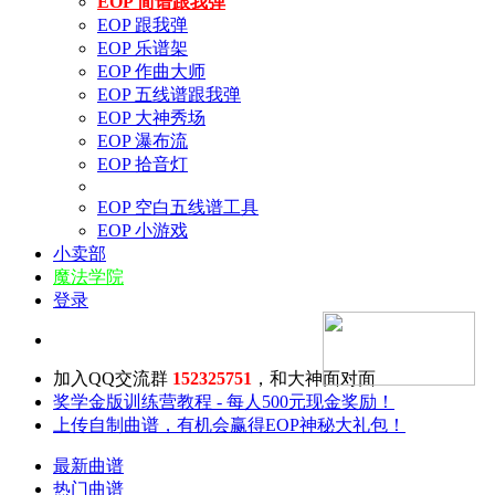
EOP 简谱跟我弹
EOP 跟我弹
EOP 乐谱架
EOP 作曲大师
EOP 五线谱跟我弹
EOP 大神秀场
EOP 瀑布流
EOP 拾音灯
EOP 空白五线谱工具
EOP 小游戏
小卖部
魔法学院
登录
加入QQ交流群
152325751
，和大神面对面
奖学金版训练营教程 - 每人500元现金奖励！
上传自制曲谱，有机会赢得EOP神秘大礼包！
最新曲谱
热门曲谱