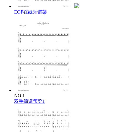
EOP在线乐谱架
NO.1
双手简谱预览1