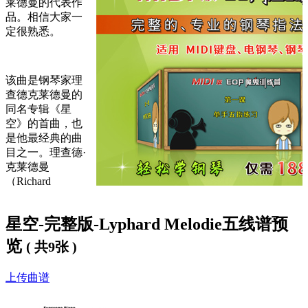
莱德曼的代表作
品。相信大家一
定很熟悉。
该曲是钢琴家理
查德克莱德曼的
同名专辑《星
空》的首曲，也
是他最经典的曲
目之一。理查德·
克莱德曼
（Richard
Clayderman，原名：Philippe Pagès ），被称为 “浪漫王子”，却
不是一个专门录制专辑的艺术家。
星空-完整版-Lyphard Melodie五线谱预
览
( 共9张 )
下方提供了
星空完整版钢琴谱
，欢迎大家使用。
上传曲谱