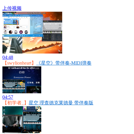
上传视频
04:48
【swylionheart】
《星空》带伴奏-MIDI弹奏
04:57
【初学者_】
星空 理查德克莱德曼 带伴奏版