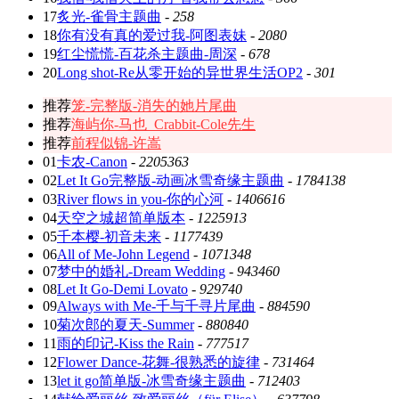
17
炙光-雀骨主题曲
-
258
18
你有没有真的爱过我-阿图表妹
-
2080
19
红尘慌慌-百花杀主题曲-周深
-
678
20
Long shot-Re从零开始的异世界生活OP2
-
301
推荐
笼-完整版-消失的她片尾曲
推荐
海屿你-马也_Crabbit-Cole先生
推荐
前程似锦-许嵩
01
卡农-Canon
-
2205363
02
Let It Go完整版-动画冰雪奇缘主题曲
-
1784138
03
River flows in you-你的心河
-
1406616
04
天空之城超简单版本
-
1225913
05
千本樱-初音未来
-
1177439
06
All of Me-John Legend
-
1071348
07
梦中的婚礼-Dream Wedding
-
943460
08
Let It Go-Demi Lovato
-
929740
09
Always with Me-千与千寻片尾曲
-
884590
10
菊次郎的夏天-Summer
-
880840
11
雨的印记-Kiss the Rain
-
777517
12
Flower Dance-花舞-很熟悉的旋律
-
731464
13
let it go简单版-冰雪奇缘主题曲
-
712403