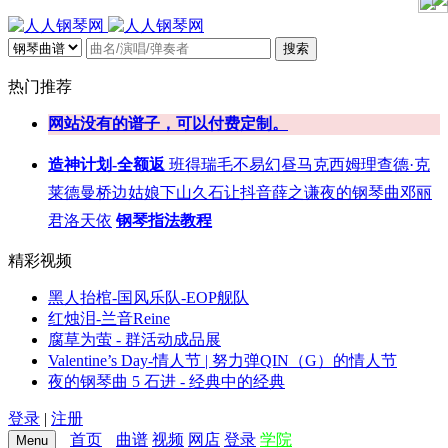
搜索
热门推荐
网站没有的谱子，可以付费定制。
造神计划-全额返
班得瑞
毛不易
幻昼
马克西姆
理查德·克
莱德曼
桥边姑娘
下山
久石让
抖音
薛之谦
夜的钢琴曲
邓丽
君
洛天依
钢琴指法教程
精彩视频
黑人抬棺-国风乐队-EOP舰队
红烛泪-兰音Reine
腐草为萤 - 群活动成品展
Valentine’s Day-情人节 | 努力弹QIN（G）的情人节
夜的钢琴曲 5 石进 - 经典中的经典
登录
|
注册
首页
曲谱
视频
网店
登录
学院
Menu