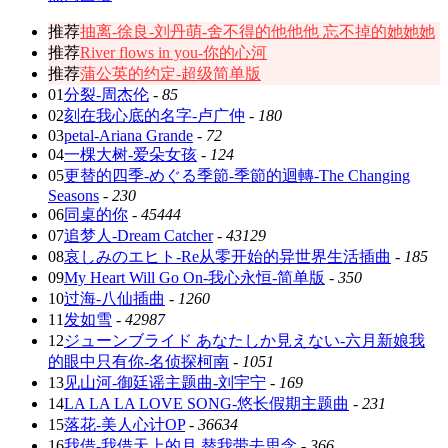
推荐
抽离-徐良-刘丹萌-舍不得的他他他 忘不掉的她她她
推荐
River flows in you-你的心河
推荐
蒲公英的约定-超级简单版
01
分裂-周杰伦
-
85
02
刻在我心底的名字-卢广仲
-
180
03
petal-Ariana Grande
-
72
04
一棵大树-爱朵女孩
-
124
05
更替的四季-めぐる季節-季節的迴轉-The Changing
Seasons
-
230
06
同桌的你
-
45444
07
追梦人-Dream Catcher
-
43129
08
哀しみのエヒト-Re从零开始的异世界生活插曲
-
185
09
My Heart Will Go On-我心永恒-简单版
-
350
10
过海-八仙插曲
-
1260
11
发如雪
-
42987
12
ジューンブライド あなたしか見えない-六月新娘我
的眼中只有你-名侦探柯南
-
1051
13
见山河-御廷谣主题曲-刘宇宁
-
169
14
LA LA LA LOVE SONG-悠长假期主题曲
-
231
15
落花-美人心计OP
-
36634
16
我借-我借天上的月 替我带去思念
-
366